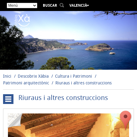
BUSCAR
VALENCIÀ
ESPAÑOL
ENGLISH
FRANÇAIS
DEUTSCH
РУССКИЙ
Inici
Descobrix Xàbia
Cultura i Patrimoni
Patrimoni arquitectònic
Riuraus i altres construccions
Riuraus i altres construccions
Arquitectura
medieval
i
moderna