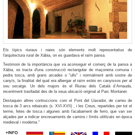
Museu
Arqueològic
i
Etnogràfic
Soler
Blasco
Els típics riuraus i naies són elements molt representatius de
Església
l'arquitectura rural de Xàbia, on es guardava el raïm pansa.
de
Testimoni de la importància que va aconseguir el comerç de la pansa a
Xàbia, es tracta d'una construcció rectangular de maçoneria comuna i
Sant
pedra tosca, amb grans arcades o "ulls" i normalment amb sostre de
Bertomeu
canyís, la finalitat del qual era albergar el raïm estés en canyissos per al
seu secatge. Un dels majors és el Riurau dels Català d´Arnauda,
Mercat
recentment traslladat des de la seua ubicació original al Parc Montaner.
Municipal
Destaquen altres contruccions com el Pont del Llavador, de carreu de
d'Abastiments
tosca de 3 arcs rebaixats (s. XVI-XVII) , i les Creus, repartides per tot el
terme, fetes de tosca i algunes amb l'acabament de ferro, que van ser
Ajuntament
alçades per a indicar encreuaments de camins i límits utilitzats en època
Fossar
medieval i moderna."
Medieval