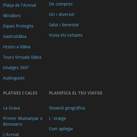
De compres
de
Platja de l'Arenal
la
Oci i diversió
Miradors
Vila
Salut i benestar
Espais Protegits
de
Visita els voltants
GastroXàbia
Xàbia
Festes a Xàbia
La
pedra
Tours Virtuals Xàbia
tosca
Imatges 360º
Riuraus
Audioguies
i
altres
PLATGES I CALES
PLANIFICA EL TEU VIATGE
construccions
Església
La Grava
Situació geogràfica
de
Primer Muntanyar o
L´oratge
Benissero
la
Com aplegar
Mare
L'Arenal