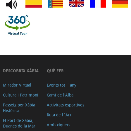
Capella
de
Santa
Anna
Ca
Lambert
(Antiga
farmàcia
de
DESCOBRIX XÀBIA
QUÈ FER
Tena)
Mirador Virtual
Events tot l´any
Convent
de
Cultura i Patrimoni
Cami de l'Alba
les
Passeig per Xàbia
Activitats esportives
Històrica
Agustines
Ruta de l´Art
Les
El Port de Xàbia,
Amb xiquets
Duanes de la Mar
muralles