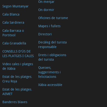
On menjar
de
Segon Muntanyar
On dormir
Déu
Cala Blanca
de
Oficines de turisme
Cala Sardinera
Loreto
Mapes i fullets
La
Cala Barraca o
Directori
Portitxol
Casa
Decàleg del turista
Cala Granadella
del
responsable
Cable
CONSELLS D'ÚS DE
Drets i obligacions
LES PLATGES I CALES
Construccions
del turista
defensives
Video cales i platges
Queixes,
de Xàbia
Els
suggeriments i
Estat de les platges.
felicitacions
Molins
Creu Roja
de
Xàbia accessible
Estat de les platges.
vent
AEMET
de
Banderes blaves
la