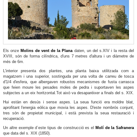
Museu
Arqueològic
i
Etnogràfic
Soler
Blasco
Els onze
Molins de vent de la Plana
daten, un del s.XIV i la resta del
Església
XVIII, són de forma cilíndrica, d'uns 7 metres d'altura i un diàmetre de
més de 6m.
de
L'interior presenta dos plantes, una planta baixa utilitzada com a
Sant
magatzem i una superior, sostinguda per una volta de carreu de tosca
Bertomeu
d'1/4 d'esfera, que albergaven robustos mecanismes de fusta carrasca
que feien moure les pesades moles de pedra i suportaven les aspes
Mercat
subjectes a un eix horitzontal.Tot això va desaparéixer a finals del s. XIX.
Municipal
Hui estàn en desús i sense aspes. La seua funció era moldre blat,
d'Abastiments
aprofitant l'energia eòlica que movia les aspes. D'este nombrós conjunt,
tres són de propietat municipal, i està prevista la seua restauració i
Ajuntament
recuperació.
Fossar
Un altre exemple d´este tipus de construcció es el
Molí de la Safranera
Medieval
que data del s. XIX (1850).