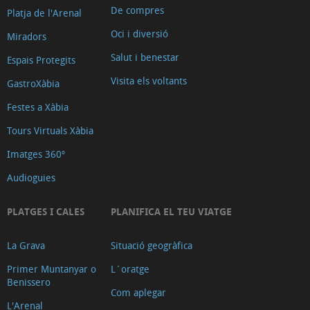
de
De compres
Platja de l'Arenal
la
Oci i diversió
Miradors
Vila
Salut i benestar
Espais Protegits
de
Visita els voltants
GastroXàbia
Xàbia
La
Festes a Xàbia
pedra
Tours Virtuals Xàbia
tosca
Imatges 360º
Riuraus
Audioguies
i
altres
PLATGES I CALES
PLANIFICA EL TEU VIATGE
construccions
Església
La Grava
Situació geogràfica
de
Primer Muntanyar o
L´oratge
la
Benissero
Com aplegar
Mare
L'Arenal