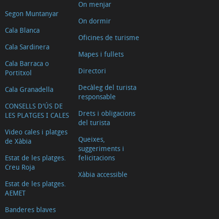
On menjar
de
Segon Muntanyar
Déu
On dormir
Cala Blanca
de
Oficines de turisme
Cala Sardinera
Loreto
Mapes i fullets
La
Cala Barraca o
Directori
Portitxol
Casa
Decàleg del turista
del
Cala Granadella
responsable
Cable
CONSELLS D'ÚS DE
Drets i obligacions
LES PLATGES I CALES
Construccions
del turista
defensives
Video cales i platges
Queixes,
de Xàbia
Els
suggeriments i
Molins
Estat de les platges.
felicitacions
Creu Roja
de
Xàbia accessible
Estat de les platges.
vent
AEMET
de
Banderes blaves
la