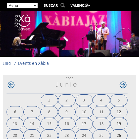
BUSCAR
VALENCIÀ
ESPAÑOL
ENGLISH
FRANÇAIS
DEUTSCH
РУССКИЙ
Inici
Events en Xàbia
2022
Junio
1
2
3
4
5
6
7
8
9
10
11
12
13
14
15
16
17
18
19
20
21
22
23
24
25
26