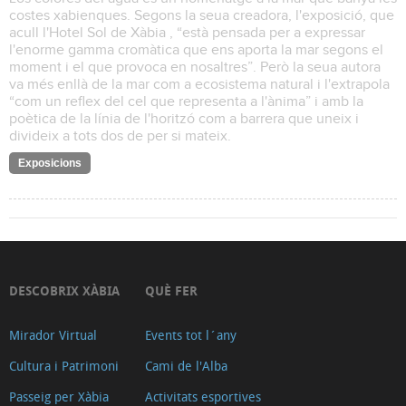
costes xabienques. Segons la seua creadora, l'exposició, que
acull l'Hotel Sol de Xàbia , “està pensada per a expressar
l'enorme gamma cromàtica que ens aporta la mar segons el
moment i el que provoca en nosaltres”. Però la seua autora
va més enllà de la mar com a ecosistema natural i l'extrapola
“com un reflex del cel que representa a l'ànima” i amb la
poètica de la línia de l'horitzó com a barrera que uneix i
divideix a tots dos de per si mateix.
Exposicions
DESCOBRIX XÀBIA
QUÈ FER
Mirador Virtual
Events tot l´any
Cultura i Patrimoni
Cami de l'Alba
Passeig per Xàbia
Activitats esportives