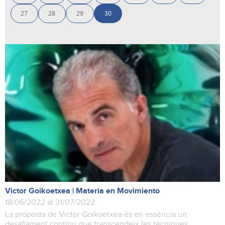
27
28
29
30
Victor Goikoetxea | Materia en Movimiento
18/06/2022 al 31/07/2022
La proposta de Victor Goikoetxea és en essència un
desafiament continu que transcendeix les tècniques