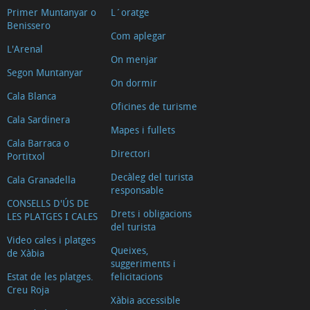
Primer Muntanyar o
L´oratge
Benissero
Com aplegar
L'Arenal
On menjar
Segon Muntanyar
On dormir
Cala Blanca
Oficines de turisme
Cala Sardinera
Mapes i fullets
Cala Barraca o
Directori
Portitxol
Decàleg del turista
Cala Granadella
responsable
CONSELLS D'ÚS DE
Drets i obligacions
LES PLATGES I CALES
del turista
Video cales i platges
Queixes,
de Xàbia
suggeriments i
Estat de les platges.
felicitacions
Creu Roja
Xàbia accessible