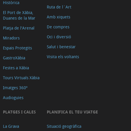
Històrica
Ruta de l´Art
El Port de Xàbia,
Amb xiquets
Duanes de la Mar
De compres
Platja de l'Arenal
Oci i diversió
Miradors
Salut i benestar
Espais Protegits
Visita els voltants
GastroXàbia
Festes a Xàbia
Tours Virtuals Xàbia
Imatges 360º
Audioguies
PLATGES I CALES
PLANIFICA EL TEU VIATGE
La Grava
Situació geogràfica