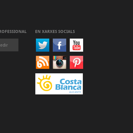
ROFESSIONAL
EN XARXES SOCIALS
edir