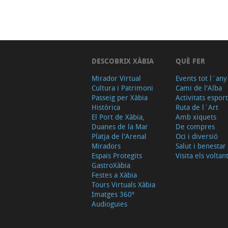
DESCOBRIX XÀBIA
QUÈ FER
Mirador Virtual
Events tot l´any
Cultura i Patrimoni
Cami de l'Alba
Passeig per Xàbia
Activitats espor
Històrica
Ruta de l´Art
El Port de Xàbia,
Amb xiquets
Duanes de la Mar
De compres
Platja de l'Arenal
Oci i diversió
Miradors
Salut i benestar
Espais Protegits
Visita els voltan
GastroXàbia
Festes a Xàbia
Tours Virtuals Xàbia
Imatges 360º
Audioguies