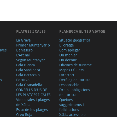
PLATGES I CALES
PLANIFICA EL TEU VIATGE
La Grava
Situació geogràfica
Primer Muntanyar o
L´oratge
tives
Benissero
Com aplegar
L'Arenal
On menjar
Segon Muntanyar
On dormir
Cala Blanca
Oficines de turisme
Cala Sardinera
Mapes i fullets
Cala Barraca o
Directori
ts
Portitxol
Decàleg del turista
Cala Granadella
responsable
CONSELLS D'ÚS DE
Drets i obligacions
LES PLATGES I CALES
del turista
Video cales i platges
Queixes,
de Xàbia
suggeriments i
Estat de les platges.
felicitacions
Creu Roja
Xàbia accessible