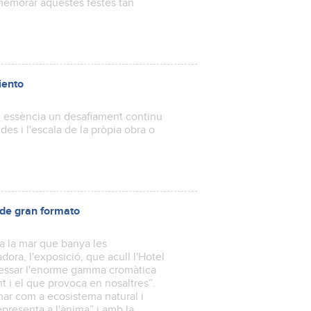
memorar aquestes festes tan
iento
n essència un desafiament continu
s i l'escala de la pròpia obra o
e gran formato
a la mar que banya les
ora, l'exposició, que acull l'Hotel
pressar l'enorme gamma cromàtica
 i el que provoca en nosaltres”.
mar com a ecosistema natural i
epresenta a l'ànima” i amb la