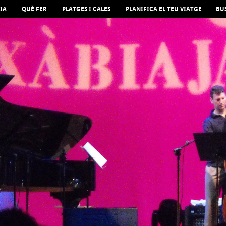
IA
QUÈ FER
PLATGES I CALES
PLANIFICA EL TEU VIATGE
BU