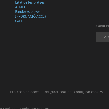
Estat de les platges.
AEMET
Banderes blaves
INFORMACIÓ ACCÉS
CALES
ZONA P
Acc
Protecció de dades
·
Configurar cookies
·
Configurar cookies
de Cookies
Configurar cookies