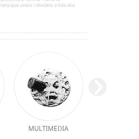
rrera que uneix i divideix a tots dos
MULTIMEDIA
GUIA PRÀC