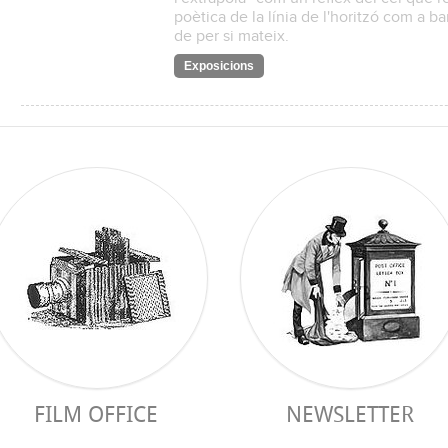
poètica de la línia de l'horitzó com a ba
de per si mateix.
Exposicions
FILM OFFICE
NEWSLETTER