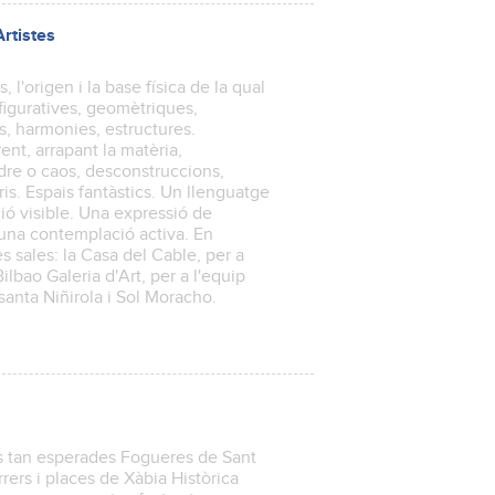
rtistes
s, l'origen i la base física de la qual
 figuratives, geomètriques,
s, harmonies, estructures.
nt, arrapant la matèria,
rdre o caos, desconstruccions,
ris. Espais fantàstics. Un llenguatge
ó visible. Una expressió de
a una contemplació activa. En
s sales: la Casa del Cable, per a
 Bilbao Galeria d'Art, per a l'equip
anta Niñirola i Sol Moracho.
les tan esperades Fogueres de Sant
rers i places de Xàbia Històrica