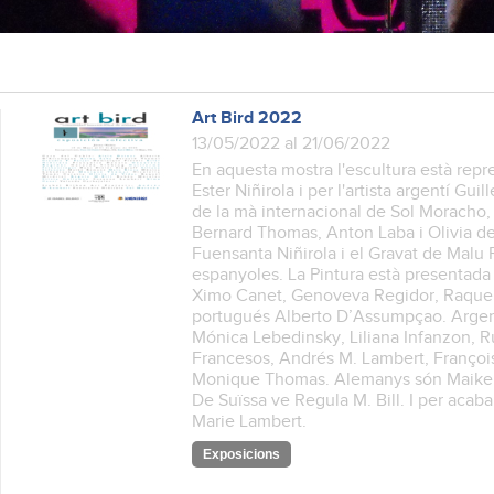
Art Bird 2022
13/05/2022 al 21/06/2022
En aquesta mostra l'escultura està repr
Ester Niñirola i per l'artista argentí Gui
de la mà internacional de Sol Moracho,
Bernard Thomas, Anton Laba i Olivia de V
Fuensanta Niñirola i el Gravat de Malu 
espanyoles. La Pintura està presentada 
Ximo Canet, Genoveva Regidor, Raquel 
portugués Alberto D’Assumpçao. Argent
Mónica Lebedinsky, Liliana Infanzon, R
Francesos, Andrés M. Lambert, Françoi
Monique Thomas. Alemanys són Maike 
De Suïssa ve Regula M. Bill. I per acab
Marie Lambert.
Exposicions