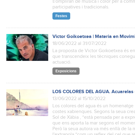
s'ompliran de música i color per a com
participatives i tradicionals.
Festes
Victor Goikoetxea | Materia en Movim
18/06/2022 al 31/07/2022
La proposta de Victor Goikoetxea és e
que transcendeix les tècniques conegude
actuació.
Exposicions
LOS COLORES DEL AGUA. Acuarelas d
13/06/2022 al 15/10/2022
Los colores del agua és un homenatge 
costes xabienques. Segons la seua cread
Sol de Xàbia , “està pensada per a ex
que ens aporta la mar segons el moment
Però la seua autora va més enllà de la 
l'extrapola “com un reflex del cel que r