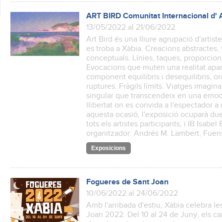
ART BIRD Comunitat Internacional d' A
13/05/2022 al 21/06/2022
Art Bird és una lliure agrupació d'artiste
es troba a Xàbia. Creacions abstractes,
conceptuals. Línies, taques, proporcion
Evocacions que muten una realitat apare
component equilibris i desequilibris, o
ruptures. Fràgils límits. Viatges imagina
singular que transcendeix en una emoci
llibertat on es convida a l'espectador 
aquesta ocasió, l'exposició ocuparà due
tots els artistes participants, i IB Isabel
organitzador: Andrés M. Lambert, Fuens
Exposicions
Fogueres de Sant Joan
10/06/2022 al 24/06/2022
Amb l'arribada d'estiu, Xàbia celebra 
Joan 2022. Del 10 al 24 de Juny, els car