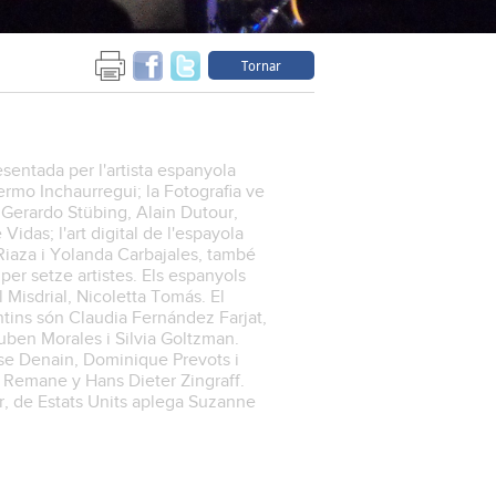
Tornar
esentada per l'artista espanyola
llermo Inchaurregui; la Fotografia ve
 Gerardo Stübing, Alain Dutour,
idas; l'art digital de l'espayola
Riaza i Yolanda Carbajales, també
per setze artistes. Els espanyols
Misdrial, Nicoletta Tomás. El
ins són Claudia Fernández Farjat,
uben Morales i Silvia Goltzman.
se Denain, Dominique Prevots i
Remane y Hans Dieter Zingraff.
ar, de Estats Units aplega Suzanne