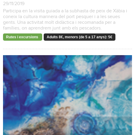
29/11/2019
Participa en la visita guiada a la subhasta de peix de Xàbia i
coneix la cultura marinera del port pesquer i a les seues
gents. Una activitat molt didàctica i recomanada per a
famílies, on aprendrem junt amb els pescadors.
Rutes i excursions
Adults 8€, menors (de 5 a 17 anys): 5€