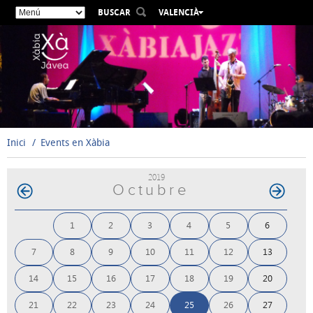
BUSCAR
VALENCIÀ
ESPAÑOL
ENGLISH
FRANÇAIS
DEUTSCH
РУССКИЙ
Inici
Events en Xàbia
2019
Octubre
1
2
3
4
5
6
7
8
9
10
11
12
13
14
15
16
17
18
19
20
21
22
23
24
25
26
27