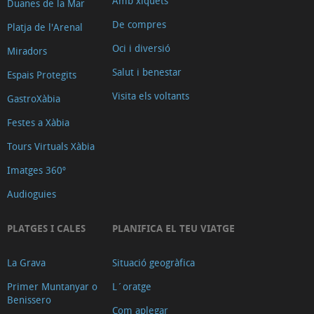
Amb xiquets
Duanes de la Mar
De compres
Platja de l'Arenal
Oci i diversió
Miradors
Salut i benestar
Espais Protegits
Visita els voltants
GastroXàbia
Festes a Xàbia
Tours Virtuals Xàbia
Imatges 360º
Audioguies
PLATGES I CALES
PLANIFICA EL TEU VIATGE
La Grava
Situació geogràfica
Primer Muntanyar o
L´oratge
Benissero
Com aplegar