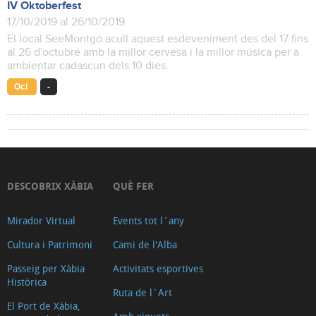
IV Oktoberfest
17/10/2019 al 26/10/2019
El local SeeMontgó acull aquest esdeveniment des del 17 fins
al 26 d'octubre amb la millor cervesa i la millor música per a
ambientar cadascun dels 10 dies.
Oci
-
DESCOBRIX XÀBIA
QUÈ FER
Mirador Virtual
Events tot l´any
Cultura i Patrimoni
Cami de l'Alba
Passeig per Xàbia
Activitats esportives
Històrica
Ruta de l´Art
El Port de Xàbia,