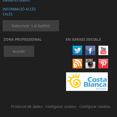
Banderes blaves
INFORMACIÓ ACCÉS
CALES
Subscriure´s al butlletí
ZONA PROFESSIONAL
EN XARXES SOCIALS
Accedir
Protecció de dades
·
Configurar cookies
·
Configurar cookies