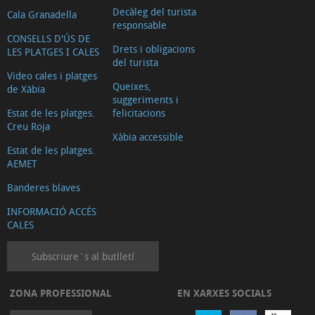
Decàleg del turista
Cala Granadella
responsable
CONSELLS D'ÚS DE
Drets i obligacions
LES PLATGES I CALES
del turista
Video cales i platges
Queixes,
de Xàbia
suggeriments i
Estat de les platges.
felicitacions
Creu Roja
Xàbia accessible
Estat de les platges.
AEMET
Banderes blaves
INFORMACIÓ ACCÉS
CALES
Subscriure´s al butlletí
ZONA PROFESSIONAL
EN XARXES SOCIALS