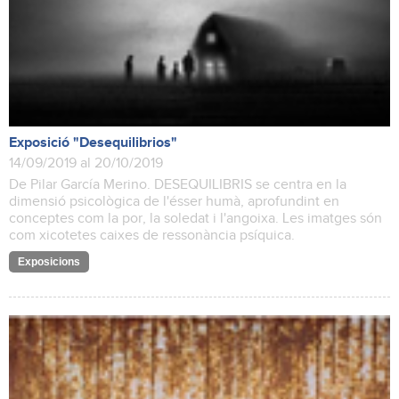
Exposició "Desequilibrios"
14/09/2019 al 20/10/2019
De Pilar García Merino. DESEQUILIBRIS se centra en la
dimensió psicològica de l'ésser humà, aprofundint en
conceptes com la por, la soledat i l'angoixa. Les imatges són
com xicotetes caixes de ressonància psíquica.
Exposicions