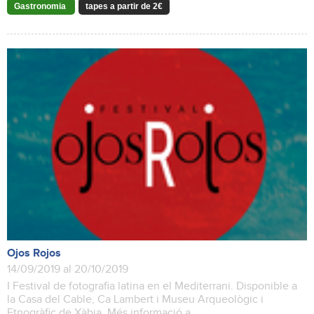
Gastronomia
tapes a partir de 2€
Ojos Rojos
14/09/2019 al 20/10/2019
I Festival de fotografia latina en el Mediterrani. Disponible a
la Casa del Cable, Ca Lambert i Museu Arqueològic i
Etnogràfic de Xàbia. Més informació a