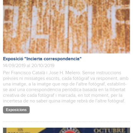
Exposició "Incierta correspondencia"
14/09/2019 al 20/10/2019
Per Francisco Català i Jose H. Melero. Sense instruccions
prèvies ni missatges escrits, cada fotògraf va responent, amb
una imatge, a la imatge que rep de l'altre fotògraf, establint-
se així una correspondència periòdica basada en la llibertat
creativa de cada fotògraf i marcada, en tot moment, per la
incertesa de no saber quina imatge rebrà de l'altre fotògraf.
Exposicions