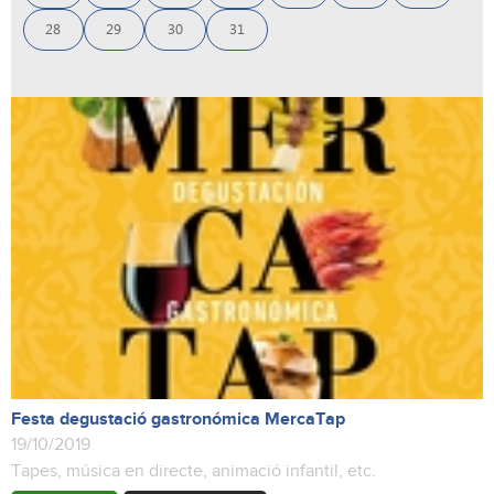
28
29
30
31
Festa degustació gastronómica MercaTap
19/10/2019
Tapes, música en directe, animació infantil, etc.