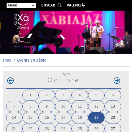
BUSCAR
VALENCIÀ
ESPAÑOL
ENGLISH
FRANÇAIS
DEUTSCH
РУССКИЙ
Inici
Events en Xàbia
2019
Octubre
1
2
3
4
5
6
7
8
9
10
11
12
13
14
15
16
17
18
19
20
21
22
23
24
25
26
27