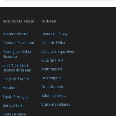
DESCOBRIX XÀBIA
QUÈ FER
Mirador Virtual
Events tot l´any
Cultura i Patrimoni
Cami de l'Alba
Passeig per Xàbia
Activitats esportives
Històrica
Ruta de l´Art
El Port de Xàbia,
Amb xiquets
Duanes de la Mar
De compres
Platja de l'Arenal
Oci i diversió
Miradors
Salut i benestar
Espais Protegits
Visita els voltants
GastroXàbia
Festes a Xàbia