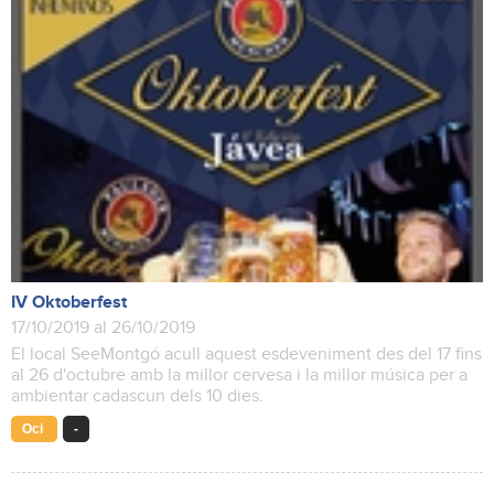
IV Oktoberfest
17/10/2019 al 26/10/2019
El local SeeMontgó acull aquest esdeveniment des del 17 fins
al 26 d'octubre amb la millor cervesa i la millor música per a
ambientar cadascun dels 10 dies.
Oci
-