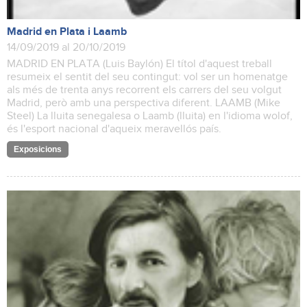
Madrid en Plata i Laamb
14/09/2019 al 20/10/2019
MADRID EN PLATA (Luis Baylón) El títol d'aquest treball
resumeix el sentit del seu contingut: vol ser un homenatge
als més de trenta anys recorrent els carrers del seu volgut
Madrid, però amb una perspectiva diferent. LAAMB (Mike
Steel) La lluita senegalesa o Laamb (lluita) en l'idioma wolof,
és l'esport nacional d'aqueix meravellós país.
Exposicions