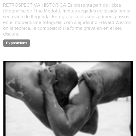
RETROSPECTIVA HISTÒRICA Es presenta part de l'obra
fotogràfica de Tina Modotti, moltes vegades eclipsada per la
seua vida de llegenda. Fotografies dels seus primers passos
en el modernisme fotogràfic com a ajudant d'Edward Weston
on la tècnica, la composició i la forma prevalen en el seu
discurs.
Exposicions