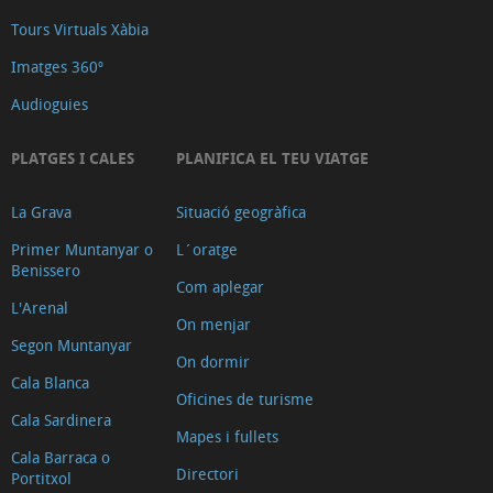
Tours Virtuals Xàbia
Imatges 360º
Audioguies
PLATGES I CALES
PLANIFICA EL TEU VIATGE
La Grava
Situació geogràfica
Primer Muntanyar o
L´oratge
Benissero
Com aplegar
L'Arenal
On menjar
Segon Muntanyar
On dormir
Cala Blanca
Oficines de turisme
Cala Sardinera
Mapes i fullets
Cala Barraca o
Directori
Portitxol