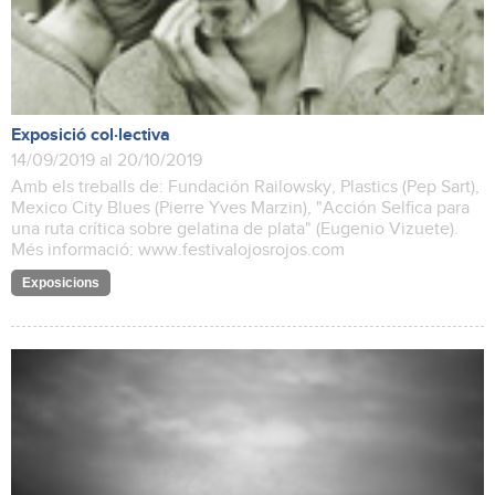
Exposició col·lectiva
14/09/2019 al 20/10/2019
Amb els treballs de: Fundación Railowsky, Plastics (Pep Sart),
Mexico City Blues (Pierre Yves Marzin), "Acción Selfica para
una ruta crítica sobre gelatina de plata" (Eugenio Vizuete).
Més informació: www.festivalojosrojos.com
Exposicions