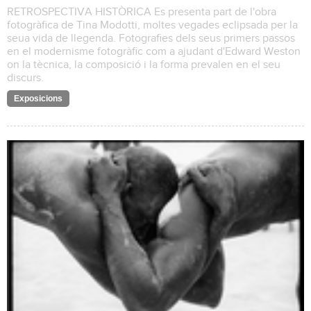
RETROSPECTIVA HISTÒRICA Es presenta part de l'obra
fotogràfica de Tina Modotti, moltes vegades eclipsada per la
seua vida de llegenda. Fotografies dels seus primers passos
en el modernisme fotogràfic com a ajudant d'Edward Weston
on la tècnica, la composició i la forma prevalen en el seu
discurs.
Exposicions