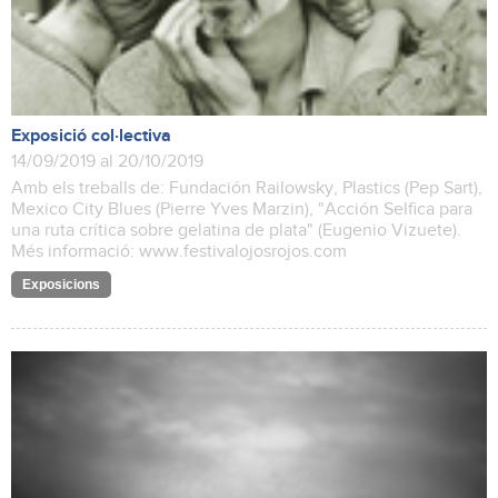
Exposició col·lectiva
14/09/2019 al 20/10/2019
Amb els treballs de: Fundación Railowsky, Plastics (Pep Sart),
Mexico City Blues (Pierre Yves Marzin), "Acción Selfica para
una ruta crítica sobre gelatina de plata" (Eugenio Vizuete).
Més informació: www.festivalojosrojos.com
Exposicions