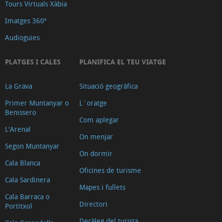
Tours Virtuals Xàbia
Imatges 360º
Audioguies
PLATGES I CALES
PLANIFICA EL TEU VIATGE
La Grava
Situació geogràfica
Primer Muntanyar o
L´oratge
Benissero
Com aplegar
L'Arenal
On menjar
Segon Muntanyar
On dormir
Cala Blanca
Oficines de turisme
Cala Sardinera
Mapes i fullets
Cala Barraca o
Directori
Portitxol
Decàleg del turista