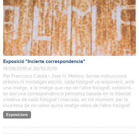
Exposició "Incierta correspondencia"
14/09/2019 al 20/10/2019
Per Francisco Català i Jose H. Melero. Sense instruccions
prèvies ni missatges escrits, cada fotògraf va responent, amb
una imatge, a la imatge que rep de l'altre fotògraf, establint-
se així una correspondència periòdica basada en la llibertat
creativa de cada fotògraf i marcada, en tot moment, per la
incertesa de no saber quina imatge rebrà de l'altre fotògraf.
Exposicions