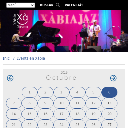
BUSCAR
VALENCIÀ
ESPAÑOL
ENGLISH
FRANÇAIS
DEUTSCH
РУССКИЙ
Inici
Events en Xàbia
2019
Octubre
1
2
3
4
5
6
7
8
9
10
11
12
13
14
15
16
17
18
19
20
21
22
23
24
25
26
27