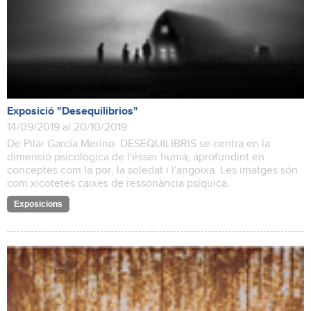
Exposició "Desequilibrios"
14/09/2019 al 20/10/2019
De Pilar García Merino. DESEQUILIBRIS se centra en la
dimensió psicològica de l'ésser humà, aprofundint en
conceptes com la por, la soledat i l'angoixa. Les imatges són
com xicotetes caixes de ressonància psíquica.
Exposicions