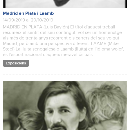
Madrid en Plata i Laamb
14/09/2019 al 20/10/2019
MADRID EN PLATA (Luis Baylón) El títol d'aquest treball
resumeix el sentit del seu contingut: vol ser un homenatge
als més de trenta anys recorrent els carrers del seu volgut
Madrid, però amb una perspectiva diferent. LAAMB (Mike
Steel) La lluita senegalesa o Laamb (lluita) en l'idioma wolof,
és l'esport nacional d'aqueix meravellós país.
Exposicions