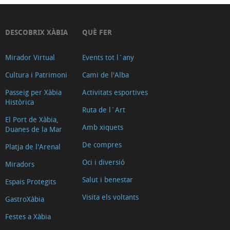
DESCOBRIX XÀBIA
QUÈ FER
Mirador Virtual
Events tot l´any
Cultura i Patrimoni
Cami de l'Alba
Passeig per Xàbia
Activitats esportives
Històrica
Ruta de l´Art
El Port de Xàbia,
Amb xiquets
Duanes de la Mar
De compres
Platja de l'Arenal
Oci i diversió
Miradors
Salut i benestar
Espais Protegits
Visita els voltants
GastroXàbia
Festes a Xàbia