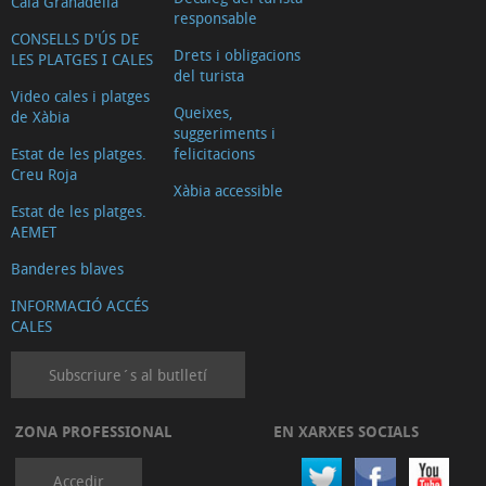
Cala Granadella
responsable
CONSELLS D'ÚS DE
Drets i obligacions
LES PLATGES I CALES
del turista
Video cales i platges
Queixes,
de Xàbia
suggeriments i
Estat de les platges.
felicitacions
Creu Roja
Xàbia accessible
Estat de les platges.
AEMET
Banderes blaves
INFORMACIÓ ACCÉS
CALES
Subscriure´s al butlletí
ZONA PROFESSIONAL
EN XARXES SOCIALS
Accedir