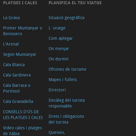
PLATGES I CALES
PLANIFICA EL TEU VIATGE
La Grava
Situació geogràfica
Primer Muntanyar o
L´oratge
Benissero
Com aplegar
L'Arenal
On menjar
Segon Muntanyar
On dormir
Cala Blanca
Oficines de turisme
Cala Sardinera
Mapes i fullets
Cala Barraca o
Directori
Portitxol
Decàleg del turista
Cala Granadella
responsable
CONSELLS D'ÚS DE
Drets i obligacions
LES PLATGES I CALES
del turista
Video cales i platges
Queixes,
de Xàbia