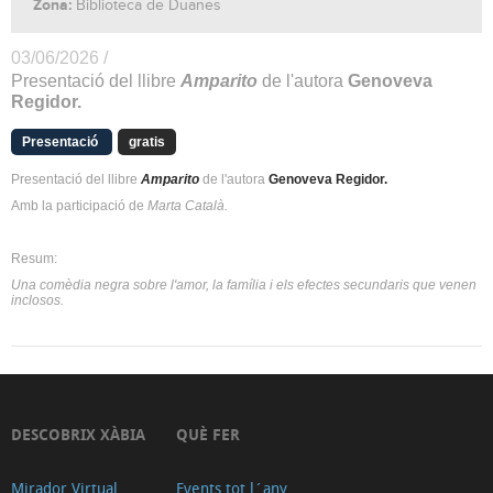
Zona:
Biblioteca de Duanes
03/06/2026 /
Presentació del llibre
Amparito
de l'autora
Genoveva
Regidor.
Presentació
gratis
Presentació del llibre
Amparito
de l'autora
Genoveva Regidor.
Amb la participació de
Marta Català.
Resum:
Una comèdia negra sobre l'amor, la família i els efectes secundaris que venen
inclosos.
DESCOBRIX XÀBIA
QUÈ FER
Mirador Virtual
Events tot l´any