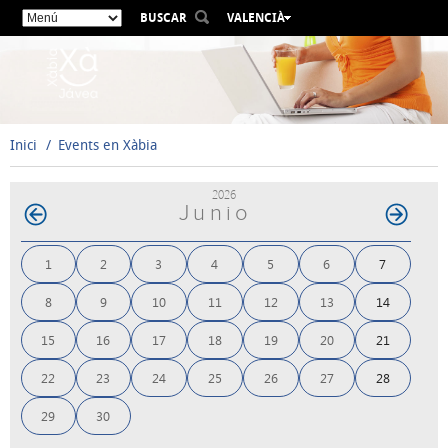
BUSCAR
VALENCIÀ
ESPAÑOL
ENGLISH
FRANÇAIS
DEUTSCH
Inici
Events en Xàbia
РУССКИЙ
2026
Junio
1
2
3
4
5
6
7
8
9
10
11
12
13
14
15
16
17
18
19
20
21
22
23
24
25
26
27
28
29
30