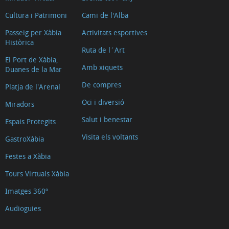
Cultura i Patrimoni
Cami de l'Alba
Passeig per Xàbia
Activitats esportives
Històrica
Ruta de l´Art
El Port de Xàbia,
Amb xiquets
Duanes de la Mar
De compres
Platja de l'Arenal
Oci i diversió
Miradors
Salut i benestar
Espais Protegits
Visita els voltants
GastroXàbia
Festes a Xàbia
Tours Virtuals Xàbia
Imatges 360º
Audioguies