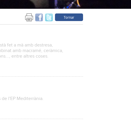
Tornar
està fet a mà amb destresa,
combinat amb macramé, ceràmica,
ns..., entre altres coses.
 de l'EP Mediterrània.