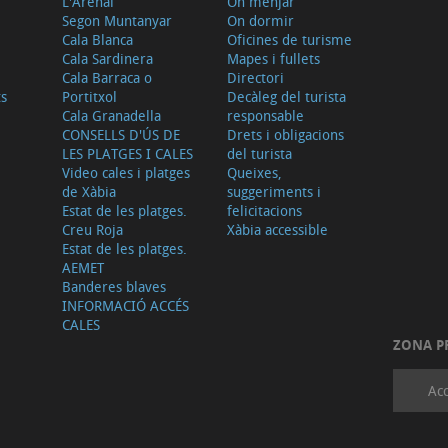
L'Arenal
On menjar
Segon Muntanyar
On dormir
Cala Blanca
Oficines de turisme
Cala Sardinera
Mapes i fullets
Cala Barraca o
Directori
ts
Portitxol
Decàleg del turista
Cala Granadella
responsable
CONSELLS D'ÚS DE
Drets i obligacions
LES PLATGES I CALES
del turista
Video cales i platges
Queixes,
de Xàbia
suggeriments i
Estat de les platges.
felicitacions
Creu Roja
Xàbia accessible
Estat de les platges.
AEMET
Banderes blaves
INFORMACIÓ ACCÉS
CALES
ZONA P
Acc