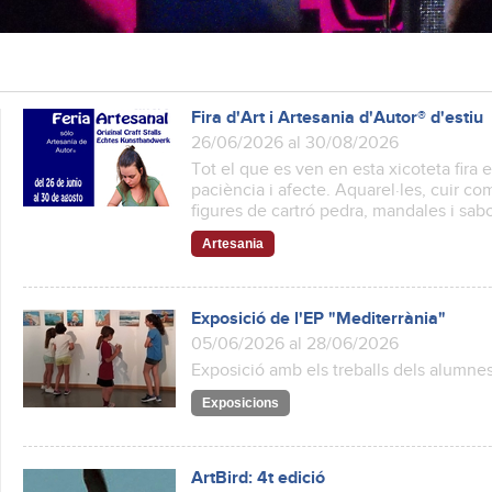
Fira d'Art i Artesania d'Autor® d'estiu
26/06/2026 al 30/08/2026
Tot el que es ven en esta xicoteta fira 
paciència i afecte. Aquarel·les, cuir 
figures de cartró pedra, mandales i sabo
Artesania
Exposició de l'EP "Mediterrània"
05/06/2026 al 28/06/2026
Exposició amb els treballs dels alumnes
Exposicions
ArtBird: 4t edició