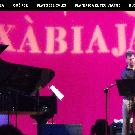
IA
QUÈ FER
PLATGES I CALES
PLANIFICA EL TEU VIATGE
BU