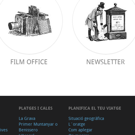
FILM OFFICE
NEWSLETTER
PLATGES I CALES
PLANIFICA EL TEU VIATGE
La Grava
Situació geogràfica
Primer Muntanyar o
L´oratge
tives
Benissero
Com aplegar