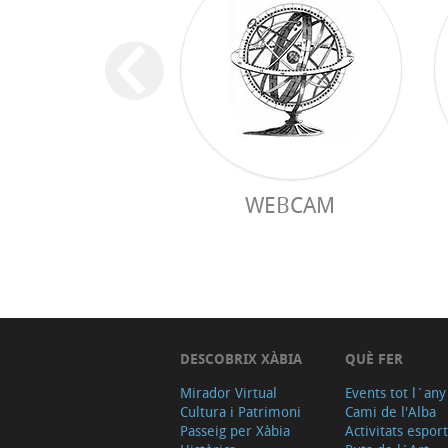
WEBCAM
DESCOBRIX XÀBIA
QUÈ FER
Mirador Virtual
Events tot l´any
Cultura i Patrimoni
Cami de l'Alba
Passeig per Xàbia
Activitats espor