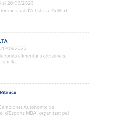
6 al 28/06/2026
ernacional d'Artistes d'ArtBird.
LTA
 26/09/2026
aborats alimentaris artesanals.
n família.
Rítmica
el Campionat Autonòmic de
al d'Esports MBA, organitzat pel