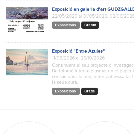
Exposició en galeria d'art GUDZGALL
22/05/2026 al 31/05/2026, 02/06/202
Exposicions
Gratuït
Exposició "Entre Azules"
11/05/2026 al 25/10/2026
Continuant el seu projecte d'investigaci
Bartolomé intenta plasmar en el paper l'
sensacions i la mar, intentant ressaltar 
la seua cura.
Exposicions
Gratis