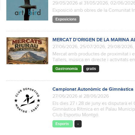
29/05/2026 al 31/05/2026, 02/06/202
Exposició amb obres de la Comunitat Int
Exposicions
MERCAT D’ORIGEN DE LA MARINA A
27/06/2026, 25/07/2026, 29/08/2026,
Mercat amb productes de proximitat i el
Tallers, música en directe i activitats e
Gastronomia
gratis
Campionat Autonòmic de Gimnàstica 
27/06/2026 al 28/06/2026
Els dies 27 i 28 de juny es disputarà 
Gimnàstica Rítmica en el Palau Municip
Club Esportiu Montgó.
Esports
-