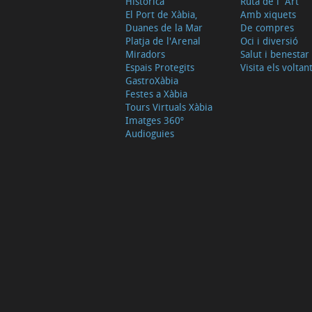
Històrica
Ruta de l´Art
El Port de Xàbia,
Amb xiquets
Duanes de la Mar
De compres
Platja de l'Arenal
Oci i diversió
Miradors
Salut i benestar
Espais Protegits
Visita els voltan
GastroXàbia
Festes a Xàbia
Tours Virtuals Xàbia
Imatges 360º
Audioguies