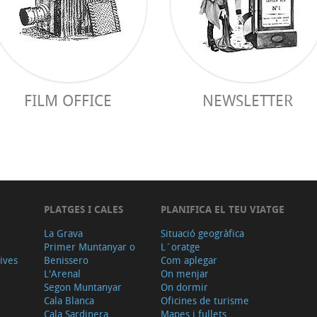
FILM OFFICE
NEWSLETTER
PLATGES I CALES
PLANIFICA EL TEU VIATGE
La Grava
Situació geogràfica
Primer Muntanyar o
L´oratge
tives
Benissero
Com aplegar
L'Arenal
On menjar
Segon Muntanyar
On dormir
Cala Blanca
Oficines de turisme
Cala Sardinera
Mapes i fullets