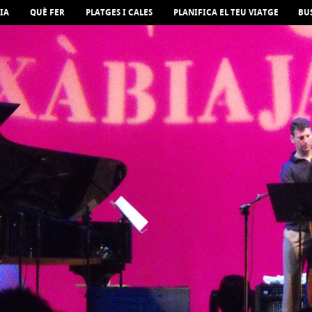
IA
QUÈ FER
PLATGES I CALES
PLANIFICA EL TEU VIATGE
BU