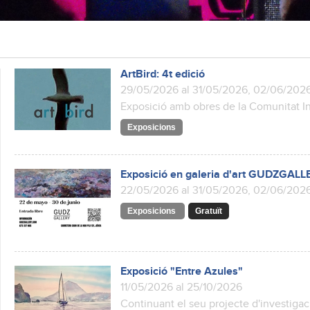
ArtBird: 4t edició
29/05/2026 al 31/05/2026, 02/06/202
Exposició amb obres de la Comunitat Int
Exposicions
Exposició en galeria d'art GUDZGALL
22/05/2026 al 31/05/2026, 02/06/202
Exposicions
Gratuït
Exposició "Entre Azules"
11/05/2026 al 25/10/2026
Continuant el seu projecte d'investigaci