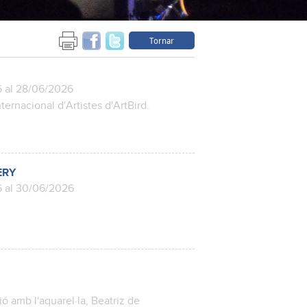
Tornar
6 al 28/06/2026
ernacional d'Artistes d'ArtBird.
ERY
6 al 30/06/2026
ó amb l'aquarel·la, Beatriz de