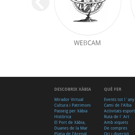
WEBCAM
DESCOBRIX XÀBIA
QUÈ FER
Mirador Virtual
Events tot l´any
Cultura i Patrimoni
Cami de l'Alba
Passeig per Xàbia
Activitats espor
Històrica
Ruta de l´Art
El Port de Xàbia,
Amb xiquets
Duanes de la Mar
De compres
Platja de l'Arenal
Oci i diversió