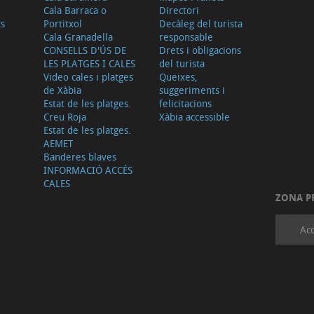
Cala Barraca o
Directori
ts
Portitxol
Decàleg del turista
Cala Granadella
responsable
CONSELLS D'ÚS DE
Drets i obligacions
LES PLATGES I CALES
del turista
Video cales i platges
Queixes,
de Xàbia
suggeriments i
Estat de les platges.
felicitacions
Creu Roja
Xàbia accessible
Estat de les platges.
AEMET
Banderes blaves
INFORMACIÓ ACCÉS
CALES
ZONA P
Acc