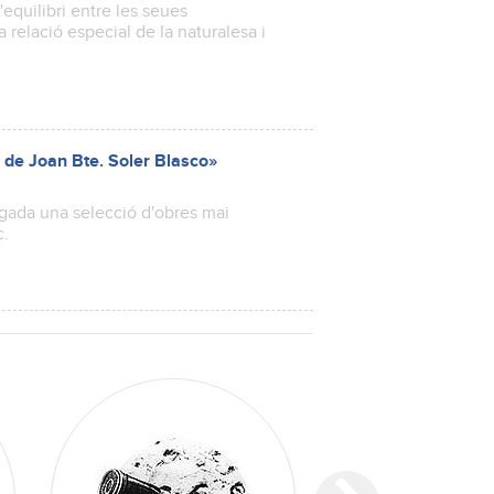
equilibri entre les seues
la relació especial de la naturalesa i
s de Joan Bte. Soler Blasco»
gada una selecció d'obres mai
c.