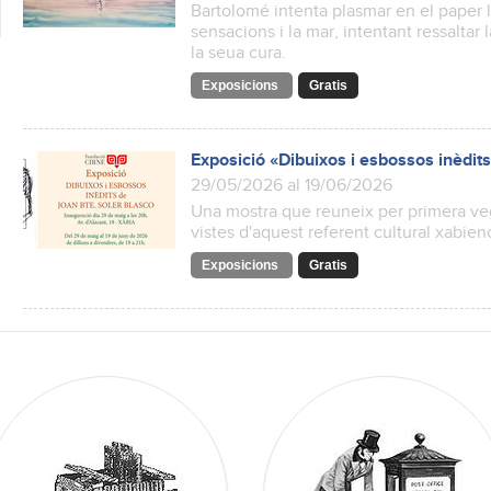
Bartolomé intenta plasmar en el paper l'
sensacions i la mar, intentant ressaltar 
la seua cura.
Exposicions
Gratis
Exposició «Dibuixos i esbossos inèdit
29/05/2026 al 19/06/2026
Una mostra que reuneix per primera ve
vistes d'aquest referent cultural xabien
Exposicions
Gratis