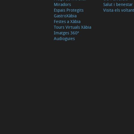
Miradors
Salut i benestar
Espais Protegits
Visita els voltan
GastroXàbia
Festes a Xàbia
Tours Virtuals Xàbia
Imatges 360º
Audioguies