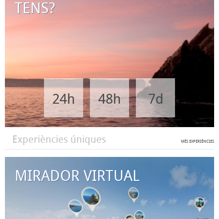
TENS?
24h
48h
7d
Experiències úniques
MÉS EXPERIÈNCIES
MIRADOR VIRTUAL