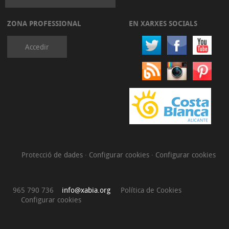
ZONA PROFESSIONAL
EN XARXES SOCIALS
Accedir
Protecció de dades
·
Configurar cookies
·
Configurar cookies
965 790 736
info@xabia.org
Política de Cookies
Configurar cookies