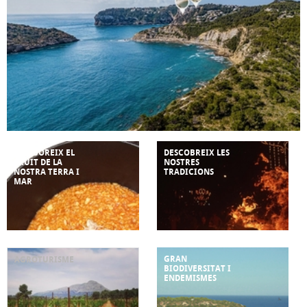
ASSABOREIX EL
DESCOBREIX LES
FRUIT DE LA
NOSTRES
NOSTRA TERRA I
TRADICIONS
MAR
GRAN
AGROTURISME
BIODIVERSITAT I
ENDEMISMES