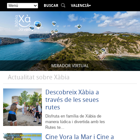
BUSCAR
VALENCIÀ
ESPAÑOL
ENGLISH
FRANÇAIS
DEUTSCH
РУССКИЙ
MIRADOR VIRTUAL
Actualitat sobre Xàbia
Descobreix Xàbia a
través de les seues
rutes
Disfruta en família de Xàbia de
manera lúdica i divertida amb les
Rutes te...
Cine Vora la Mar i Cine a