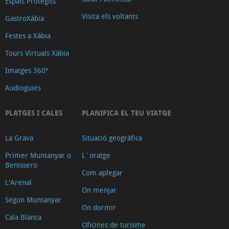
Espais Protegits
Visita els voltants
GastroXàbia
Festes a Xàbia
Tours Virtuals Xàbia
Imatges 360º
Audioguies
PLATGES I CALES
PLANIFICA EL TEU VIATGE
La Grava
Situació geogràfica
Primer Muntanyar o
L´oratge
Benissero
Com aplegar
L'Arenal
On menjar
Segon Muntanyar
On dormir
Cala Blanca
Oficines de turisme