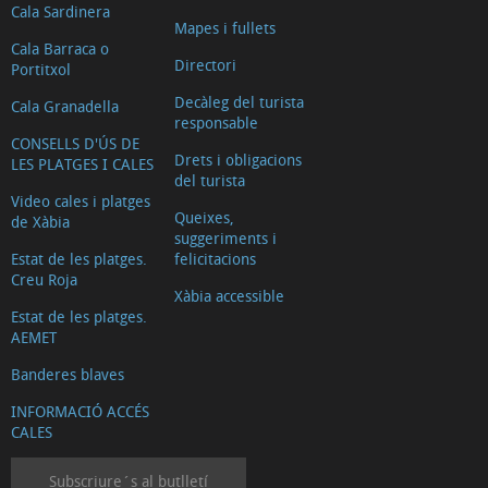
Cala Sardinera
Mapes i fullets
Cala Barraca o
Directori
Portitxol
Decàleg del turista
Cala Granadella
responsable
CONSELLS D'ÚS DE
Drets i obligacions
LES PLATGES I CALES
del turista
Video cales i platges
Queixes,
de Xàbia
suggeriments i
Estat de les platges.
felicitacions
Creu Roja
Xàbia accessible
Estat de les platges.
AEMET
Banderes blaves
INFORMACIÓ ACCÉS
CALES
Subscriure´s al butlletí