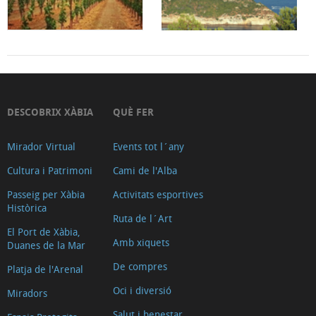
DESCOBRIX XÀBIA
QUÈ FER
Mirador Virtual
Events tot l´any
Cultura i Patrimoni
Cami de l'Alba
Passeig per Xàbia
Activitats esportives
Històrica
Ruta de l´Art
El Port de Xàbia,
Amb xiquets
Duanes de la Mar
De compres
Platja de l'Arenal
Oci i diversió
Miradors
Salut i benestar