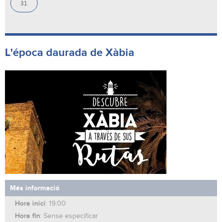
31
L'época daurada de Xàbia
Més informació
Hora inici
: 19:00
Hora fin
: Sense especificar