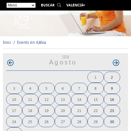
BUSCAR
VALENCIÀ
ESPAÑOL
ENGLISH
FRANÇAIS
DEUTSCH
Inici
Events en Xàbia
РУССКИЙ
2026
Agosto
1
2
3
4
5
6
7
8
9
10
11
12
13
14
15
16
17
18
19
20
21
22
23
24
25
26
27
28
29
30