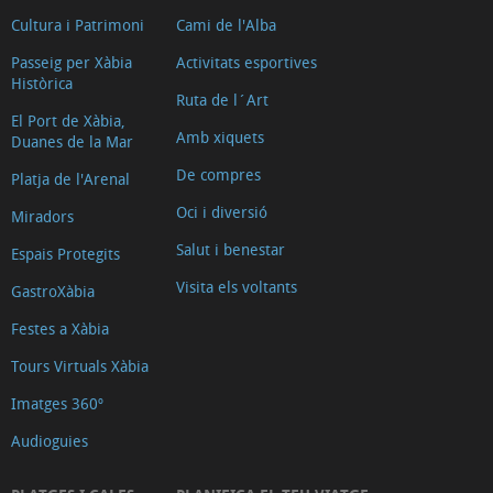
Cultura i Patrimoni
Cami de l'Alba
Passeig per Xàbia
Activitats esportives
Històrica
Ruta de l´Art
El Port de Xàbia,
Amb xiquets
Duanes de la Mar
De compres
Platja de l'Arenal
Oci i diversió
Miradors
Salut i benestar
Espais Protegits
Visita els voltants
GastroXàbia
Festes a Xàbia
Tours Virtuals Xàbia
Imatges 360º
Audioguies