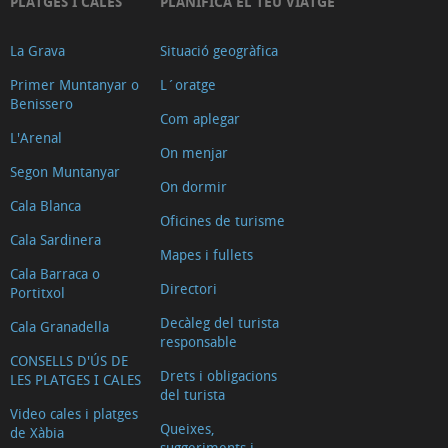
PLATGES I CALES
PLANIFICA EL TEU VIATGE
La Grava
Situació geogràfica
Primer Muntanyar o
L´oratge
Benissero
Com aplegar
L'Arenal
On menjar
Segon Muntanyar
On dormir
Cala Blanca
Oficines de turisme
Cala Sardinera
Mapes i fullets
Cala Barraca o
Directori
Portitxol
Decàleg del turista
Cala Granadella
responsable
CONSELLS D'ÚS DE
Drets i obligacions
LES PLATGES I CALES
del turista
Video cales i platges
Queixes,
de Xàbia
suggeriments i