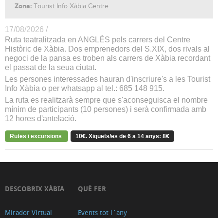
Zona:
Tourist Info Xàbia Centre
17/08/2026 /
Ruta teatralitzada en ANGLÉS pels carrers del Centre
Històric de Xàbia. Dos emprenedors del S.XIX, dos rivals al
negoci de la pansa es troben als carrers de Xàbia recordant
el passat de la seua ciutat.
Les persones interessades hauran d'inscriure's a les Tourist
Info Xàbia o per whatsapp al tel.: 685 148 915.
La ruta es realitzarà sempre que s'aconseguisca el nombre
mínim de participants (10 persones) i serà confirmada amb
12 hores d'antelació.
Rutes i excursions
10€. Xiquets/es de 6 a 14 anys: 8€
DESCOBRIX XÀBIA
QUÈ FER
Mirador Virtual
Events tot l´any