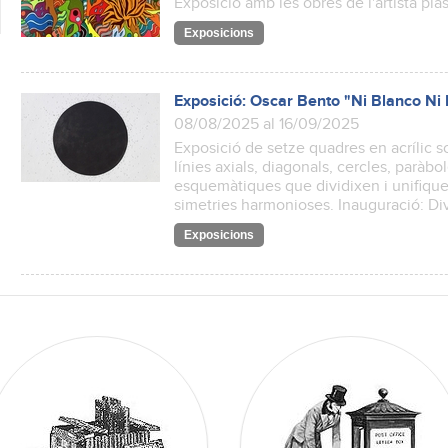
Exposició amb les obres de l'artista pl
Exposicions
Exposició: Oscar Bento "Ni Blanco Ni
08/08/2025 al 16/09/2025
Exposició de setze quadres en acrílic s
línies axials, diagonals, cercles, parà
esquemàtiques que dividixen i unifique
simetries harmonioses. Inauguració: Di
Exposicions