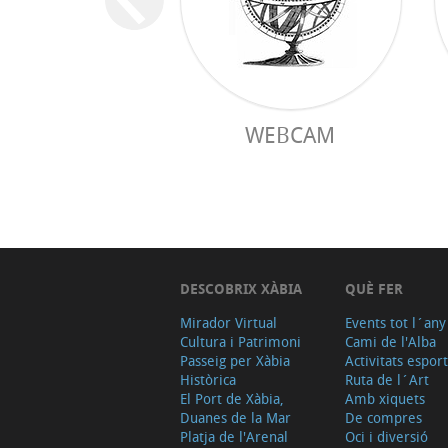
WEBCAM
DESCOBRIX XÀBIA
QUÈ FER
Mirador Virtual
Events tot l´any
Cultura i Patrimoni
Cami de l'Alba
Passeig per Xàbia
Activitats espor
Històrica
Ruta de l´Art
El Port de Xàbia,
Amb xiquets
Duanes de la Mar
De compres
Platja de l'Arenal
Oci i diversió