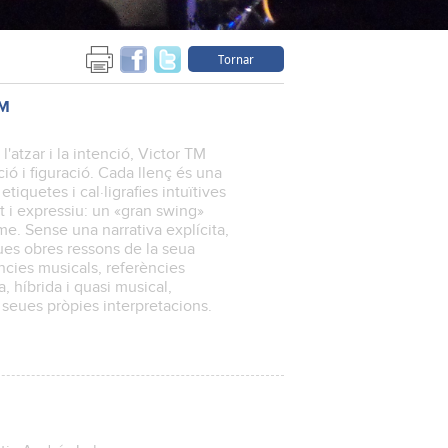
Tornar
TM
l'atzar i la intenció, Victor TM
ió i figuració. Cada llenç és una
tiquetes i cal·ligrafies intuïtives
t i expressiu: un «gran swing»
me. Sense una narrativa explícita,
eues obres ressons de la seua
ències musicals, referències
a, híbrida i quasi musical,
s seues pròpies interpretacions.