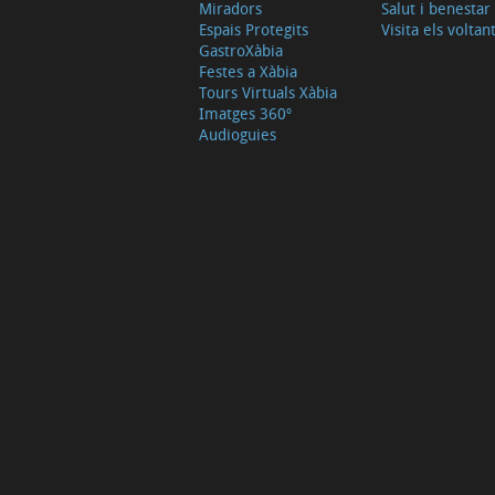
Miradors
Salut i benestar
Espais Protegits
Visita els voltan
GastroXàbia
Festes a Xàbia
Tours Virtuals Xàbia
Imatges 360º
Audioguies