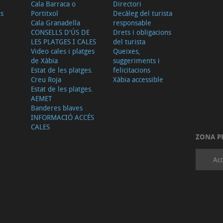
Cala Barraca o
Directori
ts
Portitxol
Decàleg del turista
Cala Granadella
responsable
CONSELLS D'ÚS DE
Drets i obligacions
LES PLATGES I CALES
del turista
Video cales i platges
Queixes,
de Xàbia
suggeriments i
Estat de les platges.
felicitacions
Creu Roja
Xàbia accessible
Estat de les platges.
AEMET
Banderes blaves
INFORMACIÓ ACCÉS
CALES
ZONA P
Acc