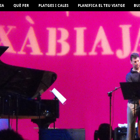
IA
QUÈ FER
PLATGES I CALES
PLANIFICA EL TEU VIATGE
BU