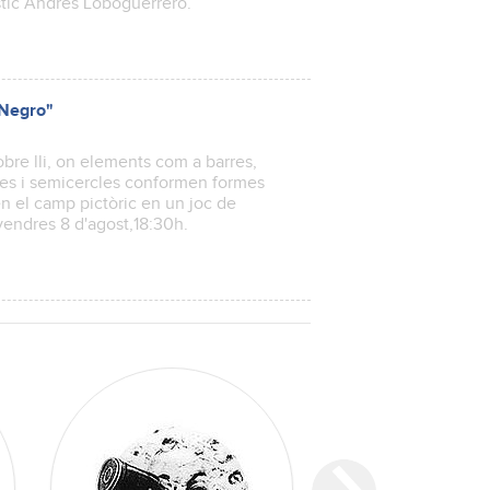
àstic Andrés Loboguerrero.
 Negro"
obre lli, on elements com a barres,
boles i semicercles conformen formes
n el camp pictòric en un joc de
vendres 8 d'agost,18:30h.