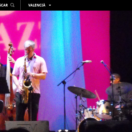
SCAR
VALENCIÀ
ESPAÑOL
ENGLISH
FRANÇAIS
DEUTSCH
РУССКИЙ