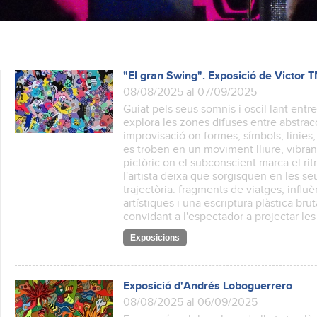
"El gran Swing". Exposició de Victor 
08/08/2025 al 07/09/2025
Guiat pels seus somnis i oscil·lant entre 
explora les zones difuses entre abstracc
improvisació on formes, símbols, línies, e
es troben en un moviment lliure, vibran
pictòric on el subconscient marca el rit
l'artista deixa que sorgisquen en les s
trajectòria: fragments de viatges, influ
artístiques i una escriptura plàstica brut
convidant a l'espectador a projectar le
Exposicions
Exposició d'Andrés Loboguerrero
08/08/2025 al 06/09/2025