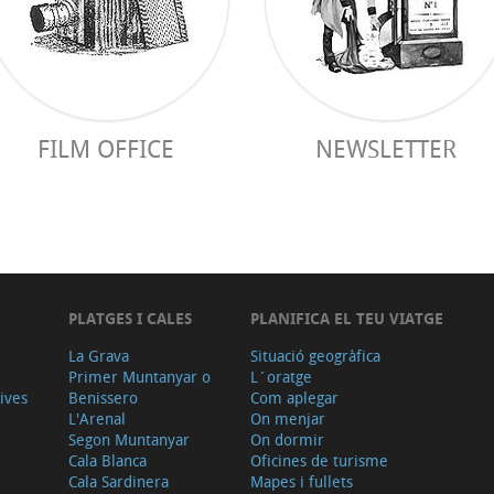
FILM OFFICE
NEWSLETTER
PLATGES I CALES
PLANIFICA EL TEU VIATGE
La Grava
Situació geogràfica
Primer Muntanyar o
L´oratge
tives
Benissero
Com aplegar
L'Arenal
On menjar
Segon Muntanyar
On dormir
Cala Blanca
Oficines de turisme
Cala Sardinera
Mapes i fullets