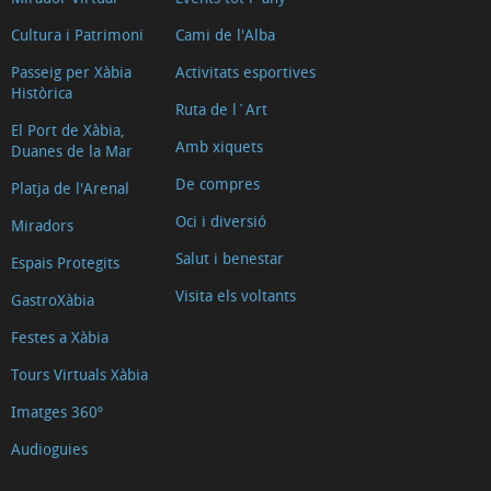
Cultura i Patrimoni
Cami de l'Alba
Passeig per Xàbia
Activitats esportives
Històrica
Ruta de l´Art
El Port de Xàbia,
Amb xiquets
Duanes de la Mar
De compres
Platja de l'Arenal
Oci i diversió
Miradors
Salut i benestar
Espais Protegits
Visita els voltants
GastroXàbia
Festes a Xàbia
Tours Virtuals Xàbia
Imatges 360º
Audioguies