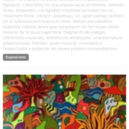
figuració. Cada llenç és una improvisació on formes, símbols,
línies, etiquetes i cal·ligrafies intuïtives es troben en un
moviment lliure, vibrant i expressiu: un «gran swing» pictòric
on el subconscient marca el ritme. Sense una narrativa
explícita, l'artista deixa que sorgisquen en les seues obres
ressons de la seua trajectòria: fragments de viatges,
influències musicals, referències artístiques i una escriptura
plàstica bruta, híbrida i quasi musical, convidant a
l'espectador a projectar les seues pròpies interpretacions.
Exposicions