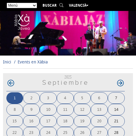
BUSCAR
VALENCIÀ
ESPAÑOL
ENGLISH
FRANÇAIS
DEUTSCH
РУССКИЙ
Inici
Events en Xàbia
2025
Septiembre
1
2
3
4
5
6
7
8
9
10
11
12
13
14
15
16
17
18
19
20
21
22
23
24
25
26
27
28