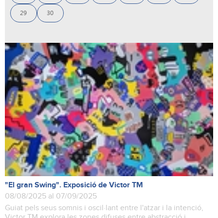
29
30
"El gran Swing". Exposició de Victor TM
08/08/2025 al 07/09/2025
Guiat pels seus somnis i oscil·lant entre l'atzar i la intenció,
Victor TM explora les zones difuses entre abstracció i