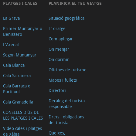
PLATGES I CALES
PLANIFICA EL TEU VIATGE
La Grava
Situació geogràfica
Primer Muntanyar o
L´oratge
Benissero
Com aplegar
L'Arenal
On menjar
Segon Muntanyar
On dormir
Cala Blanca
Oficines de turisme
Cala Sardinera
Mapes i fullets
Cala Barraca o
Directori
Portitxol
Decàleg del turista
Cala Granadella
responsable
CONSELLS D'ÚS DE
Drets i obligacions
LES PLATGES I CALES
del turista
Video cales i platges
Queixes,
de Xàbia