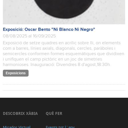
Exposició: Oscar Bento "Ni Blanco Ni Negro"
08/08/2025 al 16/09/2025
Exposició de setze quadres en acrílic sobre lli, on elements
com a barres, línies axials, diagonals, cercles, paràboles i
semicercles conformen formes esquemàtiques que dividixen
i unifiquen el camp pictòric en un joc de simetries
harmonioses. Inauguració: Divendres 8 d'agost,18:30h.
Exposicions
DESCOBRIX XÀBIA
QUÈ FER
Mirador Virtual
Events tot l´any