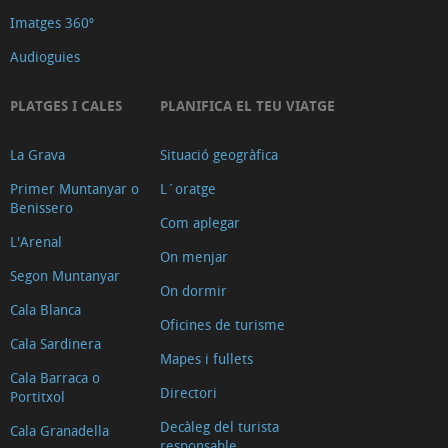
Imatges 360º
Audioguies
PLATGES I CALES
PLANIFICA EL TEU VIATGE
La Grava
Situació geogràfica
Primer Muntanyar o
L´oratge
Benissero
Com aplegar
L'Arenal
On menjar
Segon Muntanyar
On dormir
Cala Blanca
Oficines de turisme
Cala Sardinera
Mapes i fullets
Cala Barraca o
Directori
Portitxol
Decàleg del turista
Cala Granadella
responsable