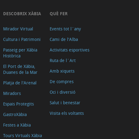
DESCOBRIX XÀBIA
QUÈ FER
Mirador Virtual
Events tot l´any
Cultura i Patrimoni
Cami de l'Alba
Passeig per Xàbia
Activitats esportives
Històrica
Ruta de l´Art
El Port de Xàbia,
Amb xiquets
Duanes de la Mar
De compres
Platja de l'Arenal
Oci i diversió
Miradors
Salut i benestar
Espais Protegits
Visita els voltants
GastroXàbia
Festes a Xàbia
Tours Virtuals Xàbia