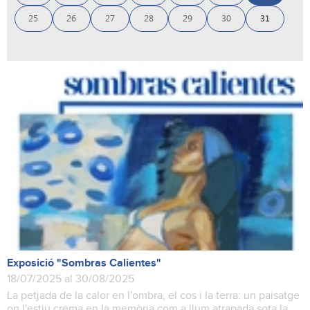
25
26
27
28
29
30
31
Exposició "Sombras Calientes"
18/07/2025 al 30/08/2025
La petjada de la calor en l'ombra, el cos i la terra: un paisatge
on l'estiu crema en la memòria com a llum atrapada sota la