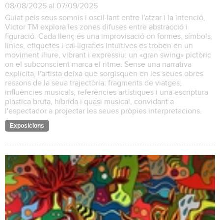
08/08/2025 al 07/09/2025
Guiat pels seus somnis i oscil·lant entre l'atzar i la intenció,
Victor TM explora les zones difuses entre abstracció i
figuració. Cada llenç és una improvisació on formes, símbols,
línies, etiquetes i cal·ligrafies intuïtives es troben en un
moviment lliure, vibrant i expressiu: un «gran swing» pictòric
on el subconscient marca el ritme. Sense una narrativa
explícita, l'artista deixa que sorgisquen en les seues obres
ressons de la seua trajectòria: fragments de viatges,
influències musicals, referències artístiques i una escriptura
plàstica bruta, híbrida i quasi musical, convidant a
l'espectador a projectar les seues pròpies interpretacions.
Exposicions