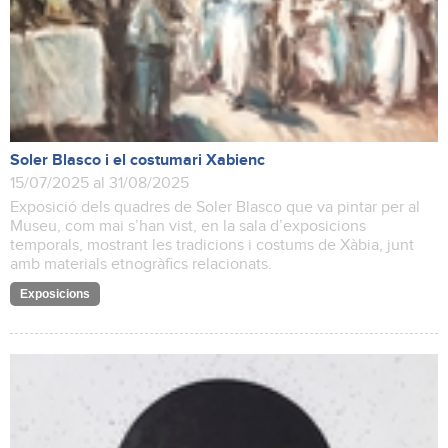
Soler Blasco i el costumari Xabienc
15/07/2025 al 31/08/2025
Exposició dels quadres de Soler Blasco que va pintar per al
Museu, com mai s’han vist, en la sala d’exposicions
temporals, mostrant les tradicions i costums de Xàbia, junt
amb materials etnogràfics relacionats.
Exposicions