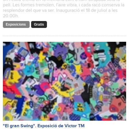
pell. Les formes tremolen, l'aire vibra, i cada racó conserva la
resplendor del que va ser. Inauguració el 18 de juliol a les
20.00h.
Exposicions
Gratis
"El gran Swing". Exposició de Victor TM