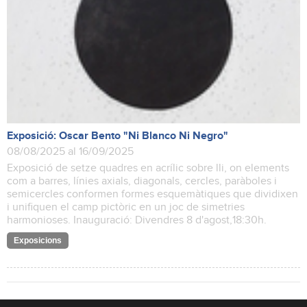
Exposició: Oscar Bento "Ni Blanco Ni Negro"
08/08/2025 al 16/09/2025
Exposició de setze quadres en acrílic sobre lli, on elements
com a barres, línies axials, diagonals, cercles, paràboles i
semicercles conformen formes esquemàtiques que dividixen
i unifiquen el camp pictòric en un joc de simetries
harmonioses. Inauguració: Divendres 8 d'agost,18:30h.
Exposicions