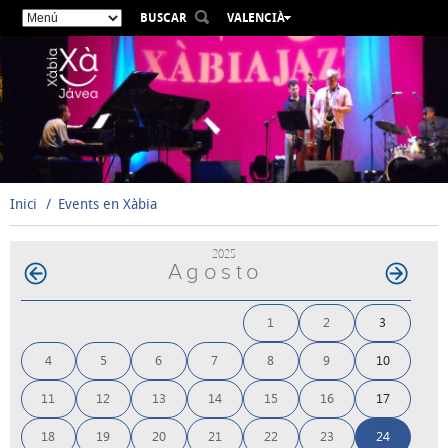
BUSCAR
VALENCIÀ
ESPAÑOL
ENGLISH
FRANÇAIS
DEUTSCH
РУССКИЙ
Inici
Events en Xàbia
2025
Agosto
1
2
3
4
5
6
7
8
9
10
11
12
13
14
15
16
17
18
19
20
21
22
23
24