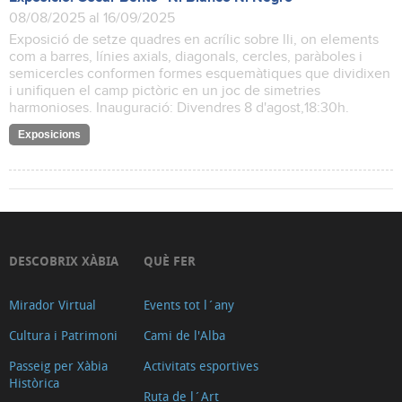
08/08/2025 al 16/09/2025
Exposició de setze quadres en acrílic sobre lli, on elements
com a barres, línies axials, diagonals, cercles, paràboles i
semicercles conformen formes esquemàtiques que dividixen
i unifiquen el camp pictòric en un joc de simetries
harmonioses. Inauguració: Divendres 8 d'agost,18:30h.
Exposicions
DESCOBRIX XÀBIA
QUÈ FER
Mirador Virtual
Events tot l´any
Cultura i Patrimoni
Cami de l'Alba
Passeig per Xàbia
Activitats esportives
Històrica
Ruta de l´Art