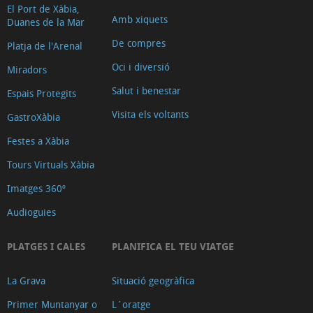
El Port de Xàbia,
Amb xiquets
Duanes de la Mar
De compres
Platja de l'Arenal
Oci i diversió
Miradors
Salut i benestar
Espais Protegits
Visita els voltants
GastroXàbia
Festes a Xàbia
Tours Virtuals Xàbia
Imatges 360º
Audioguies
PLATGES I CALES
PLANIFICA EL TEU VIATGE
La Grava
Situació geogràfica
Primer Muntanyar o
L´oratge