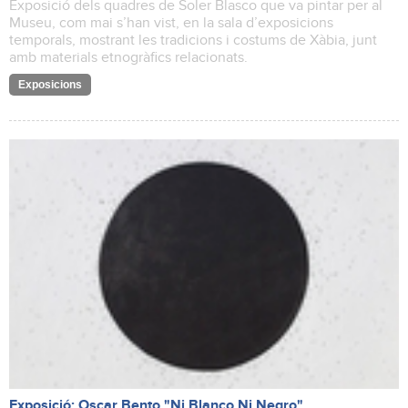
Exposició dels quadres de Soler Blasco que va pintar per al
Museu, com mai s’han vist, en la sala d’exposicions
temporals, mostrant les tradicions i costums de Xàbia, junt
amb materials etnogràfics relacionats.
Exposicions
Exposició: Oscar Bento "Ni Blanco Ni Negro"