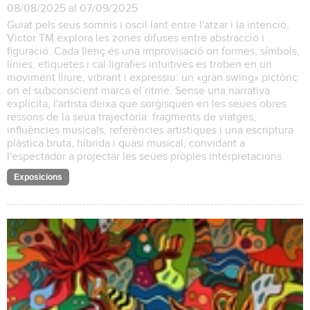
08/08/2025 al 07/09/2025
Guiat pels seus somnis i oscil·lant entre l'atzar i la intenció,
Victor TM explora les zones difuses entre abstracció i
figuració. Cada llenç és una improvisació on formes, símbols,
línies, etiquetes i cal·ligrafies intuïtives es troben en un
moviment lliure, vibrant i expressiu: un «gran swing» pictòric
on el subconscient marca el ritme. Sense una narrativa
explícita, l'artista deixa que sorgisquen en les seues obres
ressons de la seua trajectòria: fragments de viatges,
influències musicals, referències artístiques i una escriptura
plàstica bruta, híbrida i quasi musical, convidant a
l'espectador a projectar les seues pròpies interpretacions.
Exposicions