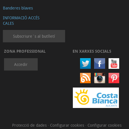
Banderes blaves
INFORMACIÓ ACCÉS
CALES
Subscriure´s al butlletí
ZONA PROFESSIONAL
EN XARXES SOCIALS
Accedir
Protecció de dades
·
Configurar cookies
·
Configurar cookies