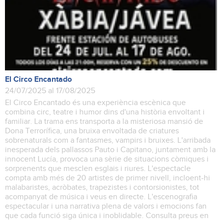
El Circo Encantado
24/07/2025 al 17/08/2025
El Circo Encantado és una experiència escènica que
combina circ, teatre i humor dins d'una història envoltant i
familiar. La trama ens transporta a la misteriosa mansió de
Dona Terrorífica, una bruixa envoltada de criatures
sobrenaturals com a fantasmes, vampirs i bruixes. L'arribada
inesperada dels pallassos Pauto i Capitano, juntament amb la
innocent Lucía, provoca una sèrie de situacions còmiques i
sorprenents que mesclen esglais i riures. L'espectacle
compta amb més de 20 artistes de primer nivell, incloent-hi
malabaristes, acròbates, trapezistes i contorsionistes, tot
acompanyat de música i veus en directe. L'escenografia
espectacular i una narrativa plena de valors i emocions fan
que cada funció siga única i inoblidable. Consulta preus en