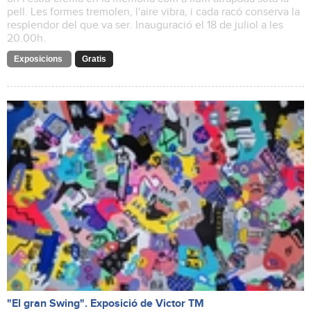
pell. Les formes tremolen, l'aire vibra, i cada racó conserva la
resplendor del que va ser. Inauguració el 18 de juliol a les
20.00h.
Exposicions
Gratis
"El gran Swing". Exposició de Victor TM