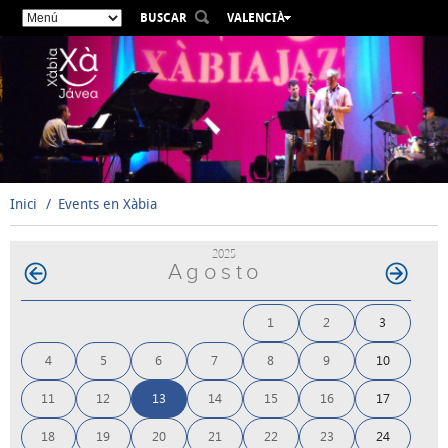
BUSCAR
VALENCIÀ
ESPAÑOL
ENGLISH
FRANÇAIS
DEUTSCH
РУССКИЙ
Inici
Events en Xàbia
2025
Agosto
1
2
3
4
5
6
7
8
9
10
11
12
13
14
15
16
17
18
19
20
21
22
23
24