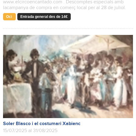
www.elcircoencantado.com . Descomptes especials amb
lacampanya de compra en comerç local per al 28 de juliol.
Oci
Entrada general des de 14€
Soler Blasco i el costumari Xabienc
15/07/2025 al 31/08/2025