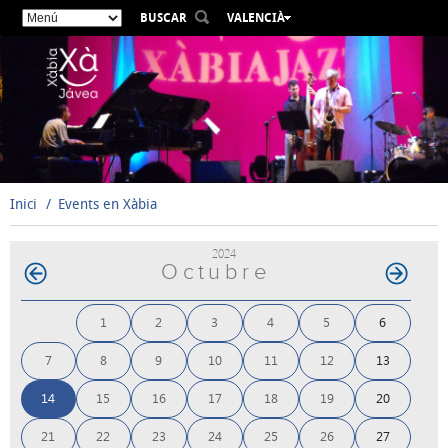
BUSCAR
VALENCIÀ
ESPAÑOL
ENGLISH
FRANÇAIS
DEUTSCH
РУССКИЙ
Inici
Events en Xàbia
2024
Octubre
1
2
3
4
5
6
7
8
9
10
11
12
13
14
15
16
17
18
19
20
21
22
23
24
25
26
27