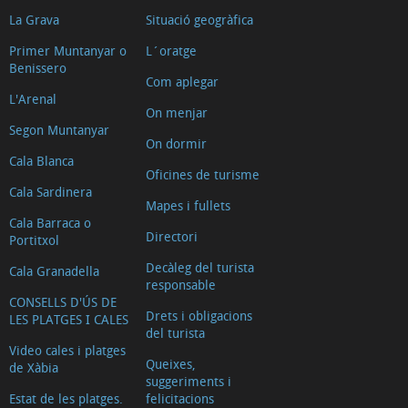
La Grava
Situació geogràfica
Primer Muntanyar o
L´oratge
Benissero
Com aplegar
L'Arenal
On menjar
Segon Muntanyar
On dormir
Cala Blanca
Oficines de turisme
Cala Sardinera
Mapes i fullets
Cala Barraca o
Directori
Portitxol
Decàleg del turista
Cala Granadella
responsable
CONSELLS D'ÚS DE
Drets i obligacions
LES PLATGES I CALES
del turista
Video cales i platges
Queixes,
de Xàbia
suggeriments i
Estat de les platges.
felicitacions