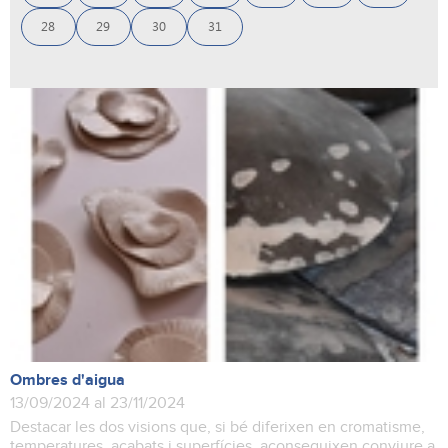
28
29
30
31
Ombres d'aigua
13/09/2024 al 23/11/2024
Destacar les dos visions que, si bé diferixen en cromatisme,
temperatures, acabats i superfícies, aconseguixen conviure a