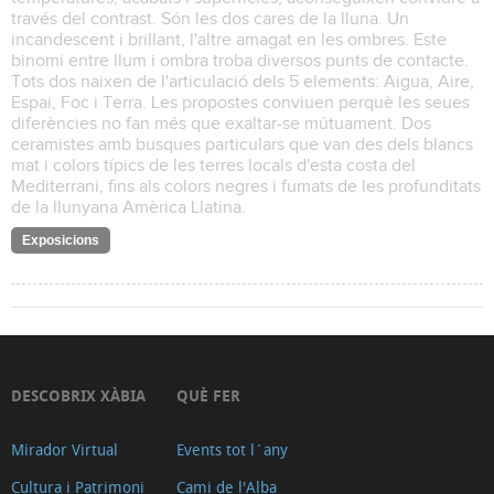
través del contrast. Són les dos cares de la lluna. Un
incandescent i brillant, l'altre amagat en les ombres. Este
binomi entre llum i ombra troba diversos punts de contacte.
Tots dos naixen de l'articulació dels 5 elements: Aigua, Aire,
Espai, Foc i Terra. Les propostes conviuen perquè les seues
diferències no fan més que exaltar-se mútuament. Dos
ceramistes amb busques particulars que van des dels blancs
mat i colors típics de les terres locals d'esta costa del
Mediterrani, fins als colors negres i fumats de les profunditats
de la llunyana Amèrica Llatina.
Exposicions
DESCOBRIX XÀBIA
QUÈ FER
Mirador Virtual
Events tot l´any
Cultura i Patrimoni
Cami de l'Alba