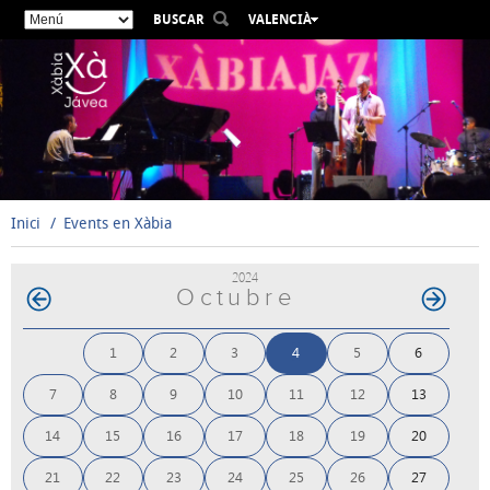
BUSCAR
VALENCIÀ
ESPAÑOL
ENGLISH
FRANÇAIS
DEUTSCH
РУССКИЙ
Inici
Events en Xàbia
2024
Octubre
1
2
3
4
5
6
7
8
9
10
11
12
13
14
15
16
17
18
19
20
21
22
23
24
25
26
27