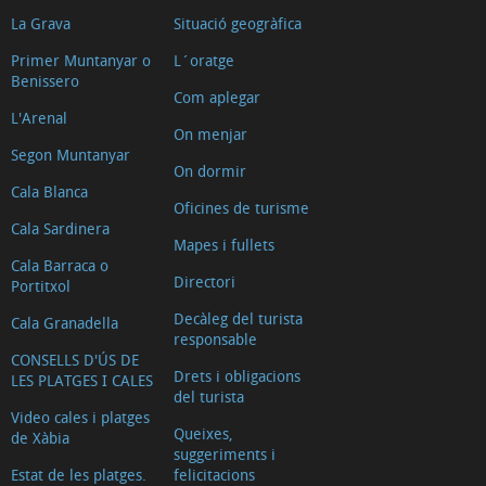
La Grava
Situació geogràfica
Primer Muntanyar o
L´oratge
Benissero
Com aplegar
L'Arenal
On menjar
Segon Muntanyar
On dormir
Cala Blanca
Oficines de turisme
Cala Sardinera
Mapes i fullets
Cala Barraca o
Directori
Portitxol
Decàleg del turista
Cala Granadella
responsable
CONSELLS D'ÚS DE
Drets i obligacions
LES PLATGES I CALES
del turista
Video cales i platges
Queixes,
de Xàbia
suggeriments i
Estat de les platges.
felicitacions