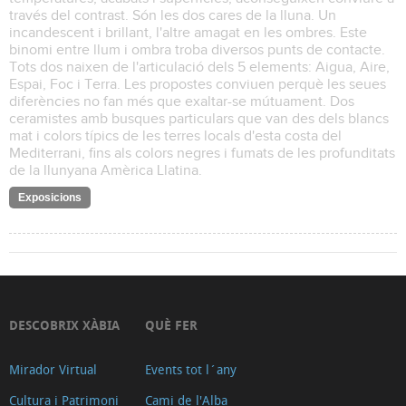
través del contrast. Són les dos cares de la lluna. Un
incandescent i brillant, l'altre amagat en les ombres. Este
binomi entre llum i ombra troba diversos punts de contacte.
Tots dos naixen de l'articulació dels 5 elements: Aigua, Aire,
Espai, Foc i Terra. Les propostes conviuen perquè les seues
diferències no fan més que exaltar-se mútuament. Dos
ceramistes amb busques particulars que van des dels blancs
mat i colors típics de les terres locals d'esta costa del
Mediterrani, fins als colors negres i fumats de les profunditats
de la llunyana Amèrica Llatina.
Exposicions
DESCOBRIX XÀBIA
QUÈ FER
Mirador Virtual
Events tot l´any
Cultura i Patrimoni
Cami de l'Alba