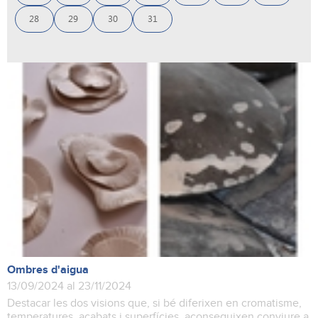
28
29
30
31
Ombres d'aigua
13/09/2024 al 23/11/2024
Destacar les dos visions que, si bé diferixen en cromatisme,
temperatures, acabats i superfícies, aconseguixen conviure a