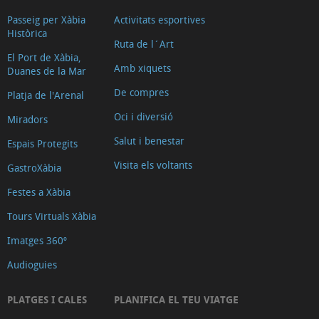
Passeig per Xàbia
Activitats esportives
Històrica
Ruta de l´Art
El Port de Xàbia,
Amb xiquets
Duanes de la Mar
De compres
Platja de l'Arenal
Oci i diversió
Miradors
Salut i benestar
Espais Protegits
Visita els voltants
GastroXàbia
Festes a Xàbia
Tours Virtuals Xàbia
Imatges 360º
Audioguies
PLATGES I CALES
PLANIFICA EL TEU VIATGE