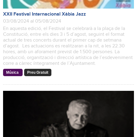
XXII Festival Internacional Xàbia Jazz
03/08/2024 al 05/08/2024
En aquesta edició, el Festival se celebrarà a la plaça de la
Constitució, entre els dies 3 i 5 d’agost, seguint el format
actual de tres concerts durant el primer cap de setmana
d’agost. Les actuacions es realitzaran a la nit, a les 22.30
hores, amb un aforament previst de 1.500 persones. La
producció, organització i direcció artística de l’esdeveniment
corre a càrrec íntegrament de l’Ajuntament.
Música
Preu Gratuït