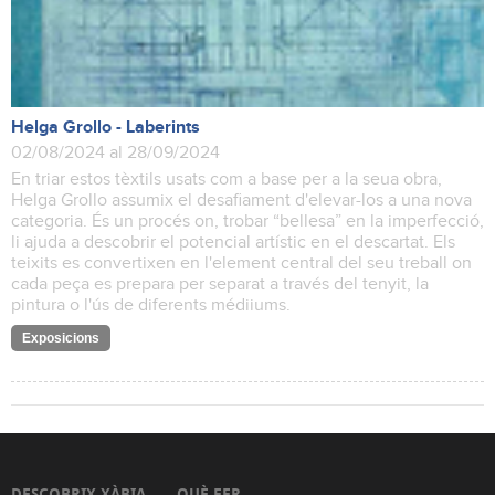
Helga Grollo - Laberints
02/08/2024 al 28/09/2024
En triar estos tèxtils usats com a base per a la seua obra,
Helga Grollo assumix el desafiament d'elevar-los a una nova
categoria. És un procés on, trobar “bellesa” en la imperfecció,
li ajuda a descobrir el potencial artístic en el descartat. Els
teixits es convertixen en l'element central del seu treball on
cada peça es prepara per separat a través del tenyit, la
pintura o l'ús de diferents médiiums.
Exposicions
DESCOBRIX XÀBIA
QUÈ FER