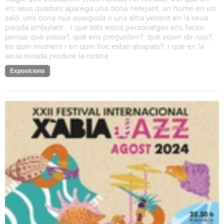
els seus quadres aparega una dona netejant, un home en un
saló, una dona nua asseguda o una altra venent en la seua
parada ambulant… i que tots estos personatges ens facen
pensar què passa?, què ens pregunten?, què volen dir-nos?,
en quin moment i en quin lloc estan atrapats?, i que en la
seua mirada perdure la nostra.
Exposicions