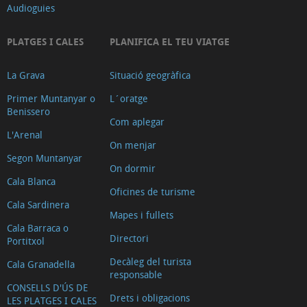
Audioguies
PLATGES I CALES
PLANIFICA EL TEU VIATGE
La Grava
Situació geogràfica
Primer Muntanyar o
L´oratge
Benissero
Com aplegar
L'Arenal
On menjar
Segon Muntanyar
On dormir
Cala Blanca
Oficines de turisme
Cala Sardinera
Mapes i fullets
Cala Barraca o
Directori
Portitxol
Decàleg del turista
Cala Granadella
responsable
CONSELLS D'ÚS DE
Drets i obligacions
LES PLATGES I CALES