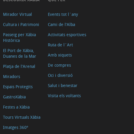
Mirador Virtual
Events tot l´any
Cultura i Patrimoni
Cami de l'Alba
Passeig per Xàbia
Activitats esportives
Històrica
Ruta de l´Art
El Port de Xàbia,
Amb xiquets
Duanes de la Mar
De compres
Platja de l'Arenal
Oci i diversió
Miradors
Salut i benestar
Espais Protegits
Visita els voltants
GastroXàbia
Festes a Xàbia
Tours Virtuals Xàbia
Imatges 360º