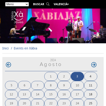
BUSCAR
VALENCIÀ
ESPAÑOL
ENGLISH
FRANÇAIS
DEUTSCH
РУССКИЙ
Inici
Events en Xàbia
2024
Agosto
1
2
3
4
5
6
7
8
9
10
11
12
13
14
15
16
17
18
19
20
21
22
23
24
25