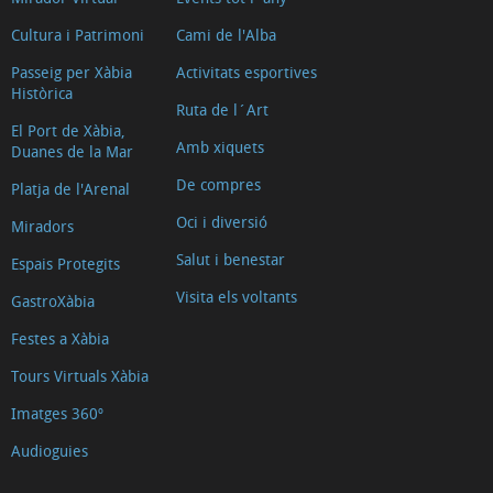
Cultura i Patrimoni
Cami de l'Alba
Passeig per Xàbia
Activitats esportives
Històrica
Ruta de l´Art
El Port de Xàbia,
Amb xiquets
Duanes de la Mar
De compres
Platja de l'Arenal
Oci i diversió
Miradors
Salut i benestar
Espais Protegits
Visita els voltants
GastroXàbia
Festes a Xàbia
Tours Virtuals Xàbia
Imatges 360º
Audioguies