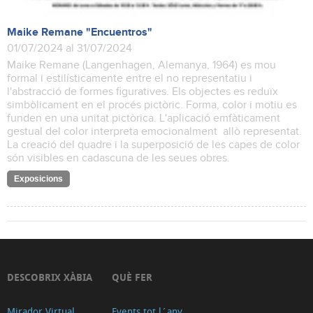
Maike Remane "Encuentros"
01/07/2024 al 31/07/2024
Maike Remane (Langenhagen, Alemanya, 1964) es mou
formal i estilísticamente entre el no representatiu i
l'abstracció de formes figuratives. Els objectes es reduïx
simbòlicament en el procés pictòric. Forma, color i motiu es
funden en una unitat pictòrica. L'aplicació emfàticament
gestual del color interpreta emocionalment allò representat.
La creació del quadre i la superposició de les capes de color
són visibles en cadascuna de les seues obres.
Exposicions
DESCOBRIX XÀBIA
QUÈ FER
Mirador Virtual
Events tot l´any