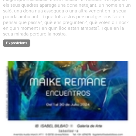
els seus quadres aparega una dona netejant, un home en un
saló, una dona nua asseguda o una altra venent en la seua
parada ambulant… i que tots estos personatges ens facen
pensar què passa?, què ens pregunten?, què volen dir-nos?,
en quin moment i en quin lloc estan atrapats?, i que en la
seua mirada perdure la nostra.
Exposicions