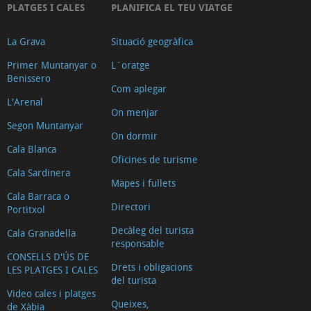
PLATGES I CALES
PLANIFICA EL TEU VIATGE
La Grava
Situació geogràfica
Primer Muntanyar o
L´oratge
Benissero
Com aplegar
L'Arenal
On menjar
Segon Muntanyar
On dormir
Cala Blanca
Oficines de turisme
Cala Sardinera
Mapes i fullets
Cala Barraca o
Directori
Portitxol
Decàleg del turista
Cala Granadella
responsable
CONSELLS D'ÚS DE
Drets i obligacions
LES PLATGES I CALES
del turista
Video cales i platges
Queixes,
de Xàbia