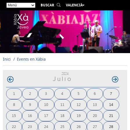
BUSCAR
VALENCIÀ
ESPAÑOL
ENGLISH
FRANÇAIS
DEUTSCH
РУССКИЙ
Inici
Events en Xàbia
2024
Julio
1
2
3
4
5
6
7
8
9
10
11
12
13
14
15
16
17
18
19
20
21
22
23
24
25
26
27
28