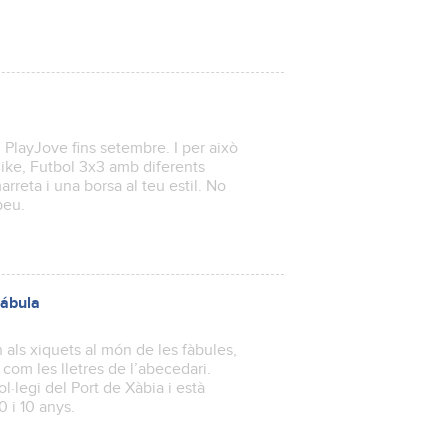
 PlayJove fins setembre. I per això
Bike, Futbol 3x3 amb diferents
marreta i una borsa al teu estil. No
peu.
Fábula
 als xiquets al món de les fàbules,
om les lletres de l’abecedari.
l·legi del Port de Xàbia i està
 0 i 10 anys.