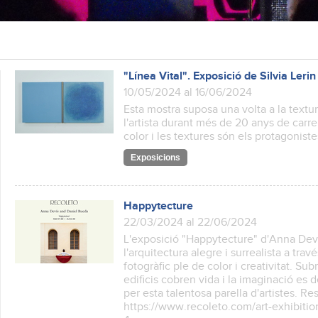
"Línea Vital". Exposició de Silvia Lerin
10/05/2024 al 16/06/2024
Esta mostra suposa una volta a la textur
l'artista durant més de 20 anys de carrera
color i les textures són els protagoniste
Exposicions
Happytecture
22/03/2024 al 22/06/2024
L'exposició "Happytecture" d'Anna Dev
l'arquitectura alegre i surrealista a travé
fotogràfic ple de color i creativitat. S
edificis cobren vida i la imaginació es
per esta talentosa parella d'artistes. R
https://www.recoleto.com/art-exhibitio