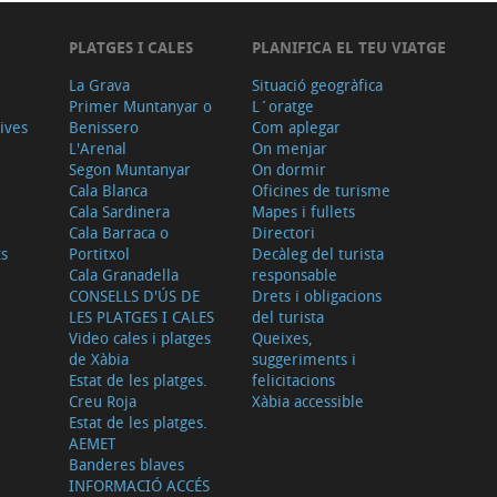
PLATGES I CALES
PLANIFICA EL TEU VIATGE
La Grava
Situació geogràfica
Primer Muntanyar o
L´oratge
tives
Benissero
Com aplegar
L'Arenal
On menjar
Segon Muntanyar
On dormir
Cala Blanca
Oficines de turisme
Cala Sardinera
Mapes i fullets
Cala Barraca o
Directori
ts
Portitxol
Decàleg del turista
Cala Granadella
responsable
CONSELLS D'ÚS DE
Drets i obligacions
LES PLATGES I CALES
del turista
Video cales i platges
Queixes,
de Xàbia
suggeriments i
Estat de les platges.
felicitacions
Creu Roja
Xàbia accessible
Estat de les platges.
AEMET
Banderes blaves
INFORMACIÓ ACCÉS