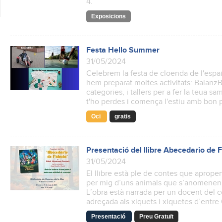
4.
Exposicions
Festa Hello Summer
31/05/2024
Celebrem la festa de cloenda de l'espai
hem preparat moltes activitats: Balanz
categories, i tallers per a fer la teua sa
t'ho perdes i comença l'estiu amb bon 
Oci
gratis
Presentació del llibre Abecedario de 
31/05/2024
El llibre està ple de contes que apropen
per mig d’uns animals que s’anomenen c
L’obra està narrada per un docent del co
adreçada als xiquets i xiquetes d’entre
Presentació
Preu Gratuït