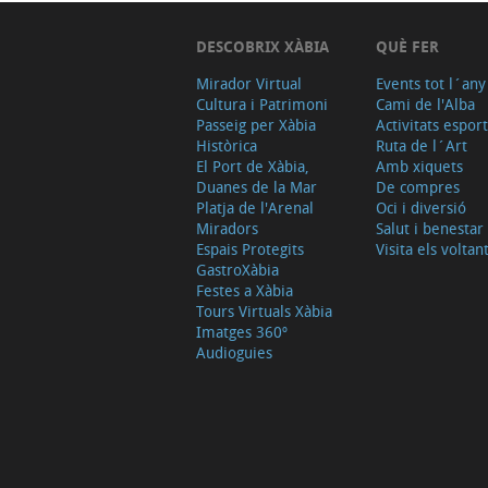
DESCOBRIX XÀBIA
QUÈ FER
Mirador Virtual
Events tot l´any
Cultura i Patrimoni
Cami de l'Alba
Passeig per Xàbia
Activitats espor
Històrica
Ruta de l´Art
El Port de Xàbia,
Amb xiquets
Duanes de la Mar
De compres
Platja de l'Arenal
Oci i diversió
Miradors
Salut i benestar
Espais Protegits
Visita els voltan
GastroXàbia
Festes a Xàbia
Tours Virtuals Xàbia
Imatges 360º
Audioguies