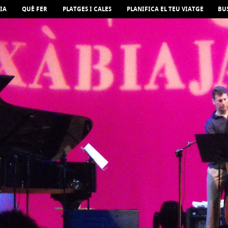
IA
QUÈ FER
PLATGES I CALES
PLANIFICA EL TEU VIATGE
BU