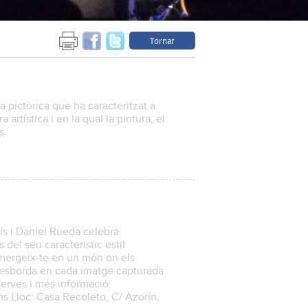
Tornar
a pictòrica que ha caracteritzat a
 artística i en la qual la pintura, el
s.
ís i Daniel Rueda celebra
s del seu característic estil
ubmergeix-te en un món on els
 desborda en cada imatge capturada
eserves i més informació:
ns Lloc: Casa Recoleto, C/ Azorín,