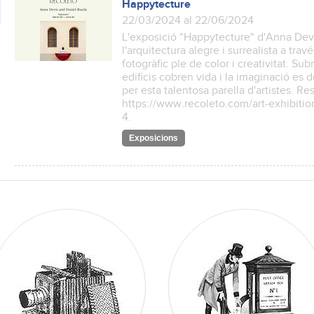
Happytecture
22/03/2024 al 22/06/2024
L'exposició "Happytecture" d'Anna Dev
l'arquitectura alegre i surrealista a travé
fotogràfic ple de color i creativitat. S
edificis cobren vida i la imaginació es
per esta talentosa parella d'artistes. R
https://www.recoleto.com/art-exhibitio
4.
Exposicions