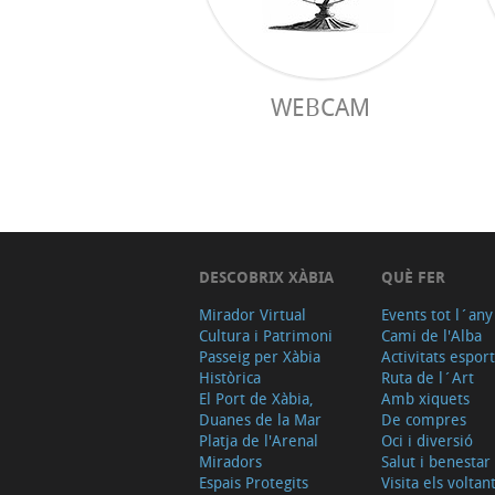
WEBCAM
DESCOBRIX XÀBIA
QUÈ FER
Mirador Virtual
Events tot l´any
Cultura i Patrimoni
Cami de l'Alba
Passeig per Xàbia
Activitats espor
Històrica
Ruta de l´Art
El Port de Xàbia,
Amb xiquets
Duanes de la Mar
De compres
Platja de l'Arenal
Oci i diversió
Miradors
Salut i benestar
Espais Protegits
Visita els voltan