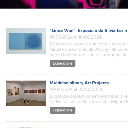
"Línea Vital". Exposició de Silvia Lerin
10/05/2024 al 16/06/2024
Esta mostra suposa una volta a la textur
l'artista durant més de 20 anys de carrera
color i les textures són els protagoniste
Exposicions
Multidisciplinary Art Projects
19/04/2024 al 25/05/2024
Exposició col·lectiva amb els treballs re
de Belles arts de la Universitat Miguel
Exposicions