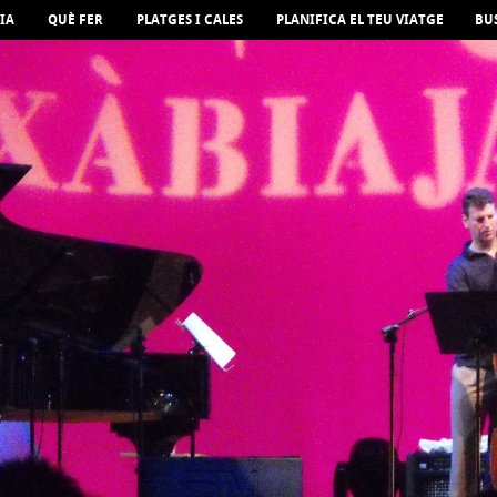
IA
QUÈ FER
PLATGES I CALES
PLANIFICA EL TEU VIATGE
BU