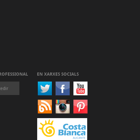
ROFESSIONAL
EN XARXES SOCIALS
edir