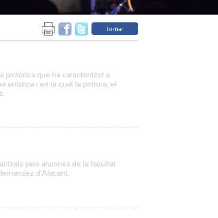
Tornar
a pictòrica que ha caracteritzat a
 artística i en la qual la pintura, el
s.
alitzats pels alumnes de la facultat
 Hernández d'Alacant.