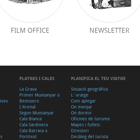
FILM OFFICE
NEWSLETTER
PLATGES I CALES
PLANIFICA EL TEU VIATGE
La Grava
Situació geogràfica
Primer Muntanyar o
L´oratge
tives
Benissero
Com aplegar
L'Arenal
On menjar
Segon Muntanyar
On dormir
Cala Blanca
Oficines de turisme
Cala Sardinera
Mapes i fullets
Cala Barraca o
Directori
ts
Portitxol
Decàleg del turista