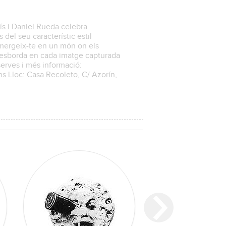
ís i Daniel Rueda celebra
s del seu característic estil
ubmergeix-te en un món on els
 desborda en cada imatge capturada
eserves i més informació:
ns Lloc: Casa Recoleto, C/ Azorín,