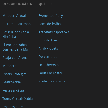
DESCOBRIX XÀBIA
QUÈ FER
Mirador Virtual
Events tot l´any
Cultura i Patrimoni
Cami de l'Alba
Passeig per Xàbia
Activitats esportives
Històrica
Ruta de l´Art
El Port de Xàbia,
Amb xiquets
Duanes de la Mar
De compres
Platja de l'Arenal
Oci i diversió
Miradors
Salut i benestar
Espais Protegits
Visita els voltants
GastroXàbia
Festes a Xàbia
Tours Virtuals Xàbia
Imatges 360º