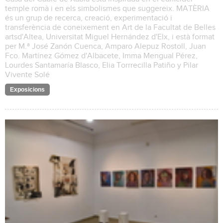
temple romà i en els simbolismes que suggereix. MATÈRIA
és un grup de recerca, creació, experimentació i
transferència de coneixement en Art de la Facultat de Belles
artsd'Altea, Universitat Miguel Hernández d'Elx, i està format
per M.ª José Zanón Cuenca, Amparo Alepuz Rostoll, Juan
Fco. Martínez Gómez d'Albacete, Imma Mengual Pérez,
Lourdes Santamaría Blasco, Elia Torrrecilla Patiño y Pilar
Vivente Solé
Exposicions