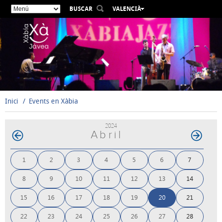
BUSCAR
VALENCIÀ
ESPAÑOL
ENGLISH
FRANÇAIS
DEUTSCH
РУССКИЙ
Inici
Events en Xàbia
2024
Abril
1
2
3
4
5
6
7
8
9
10
11
12
13
14
15
16
17
18
19
20
21
22
23
24
25
26
27
28