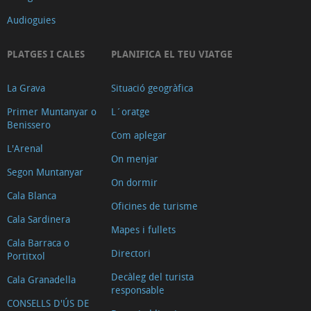
Audioguies
PLATGES I CALES
PLANIFICA EL TEU VIATGE
La Grava
Situació geogràfica
Primer Muntanyar o
L´oratge
Benissero
Com aplegar
L'Arenal
On menjar
Segon Muntanyar
On dormir
Cala Blanca
Oficines de turisme
Cala Sardinera
Mapes i fullets
Cala Barraca o
Directori
Portitxol
Decàleg del turista
Cala Granadella
responsable
CONSELLS D'ÚS DE