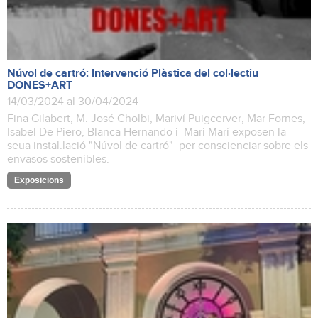
Núvol de cartró: Intervenció Plàstica del col·lectiu
DONES+ART
14/03/2024 al 30/04/2024
Fina Gilabert, M. José Cholbi, Mariví Puigcerver, Mar Fornes,
Isabel De Piero, Blanca Hernando i Mari Marí exposen la
seua instal.lació "Núvol de cartró" per conscienciar sobre els
envasos sostenibles.
Exposicions