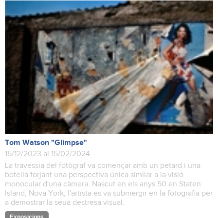
Tom Watson "Glimpse"
15/12/2023 al 15/02/2024
La travessia del fotògraf va començar amb un petard i una
botella forjant una perspectiva única similar a la visió
monocular d'una càmera. Nascut en els anys 50 en Staten
Island, Nova York, l'artista es va submergir en la fotografia per
a demostrar la seua destresa visual.
Exposicions