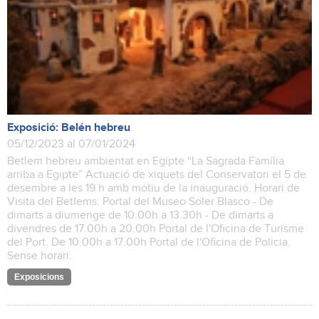
Exposició: Belén hebreu
05/12/2023 al 07/01/2024
Betlem hebreu ambientat en Egipte “La Sagrada Família
arriba a Egipte” Actuació de xiquets del Conservatori el 5 de
desembre a les 19 h amb motiu de la inauguració. Horari de
Visita del Betlems: Portal del Museo Soler Blasco - De
dimarts a diumenge de 10.00h a 13.30h - De dimarts a
divendres de 17.00h a 20.00h Portal de l'Oficina de Turisme
del Port. De 10.00h a 17.00h Portal de l'Oficina de Policia.
Sense horari.
Exposicions