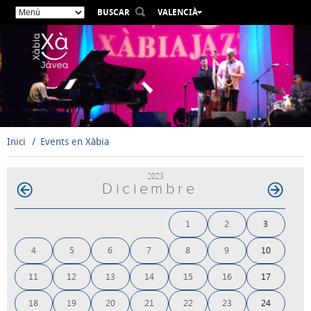
BUSCAR
VALENCIÀ
ESPAÑOL
ENGLISH
FRANÇAIS
DEUTSCH
РУССКИЙ
Inici
Events en Xàbia
2023
Diciembre
1
2
3
4
5
6
7
8
9
10
11
12
13
14
15
16
17
18
19
20
21
22
23
24