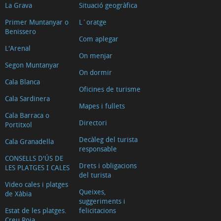
La Grava
Situació geogràfica
Primer Muntanyar o
L´oratge
Benissero
Com aplegar
L'Arenal
On menjar
Segon Muntanyar
On dormir
Cala Blanca
Oficines de turisme
Cala Sardinera
Mapes i fullets
Cala Barraca o
Directori
Portitxol
Decàleg del turista
Cala Granadella
responsable
CONSELLS D'ÚS DE
Drets i obligacions
LES PLATGES I CALES
del turista
Video cales i platges
Queixes,
de Xàbia
suggeriments i
Estat de les platges.
felicitacions
Creu Roja