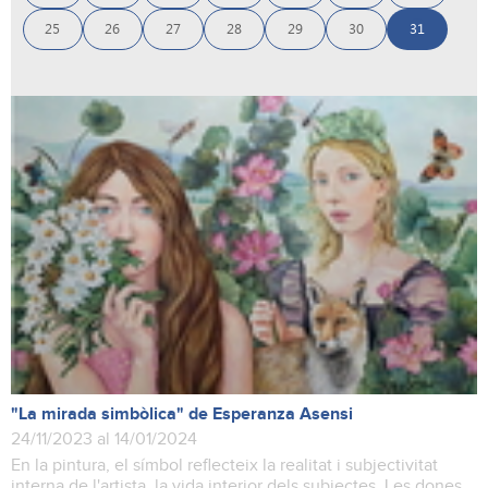
25
26
27
28
29
30
31
"La mirada simbòlica" de Esperanza Asensi
24/11/2023 al 14/01/2024
En la pintura, el símbol reflecteix la realitat i subjectivitat
interna de l'artista, la vida interior dels subjectes. Les dones