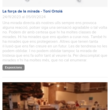
La força de la mirada - Toni Ortolá
24/11/2023 al 05/01/2024
Una mirada directa als nostres ulls sempre ens provoca
alguna reacció, potser siga una sensació agradable o tal volta
no. Podem dir amb certesa que hi ha moltes classes de
mirades. Hi ha mirades que ens ajuden a curar-nos. També hi
ha mirades que ens protegeixen. Altres que tenen tanta
il·lusió que ens fan creure en un futur. Les de tendresa no les
podem oblidar. I no podem oblidar tampoc la mirada de
tristesa que ens fa sofrir tant al veurer-la. Per descomptat que
mirades n’hi ha moltes més, que no cal enumerar.
Exposicions