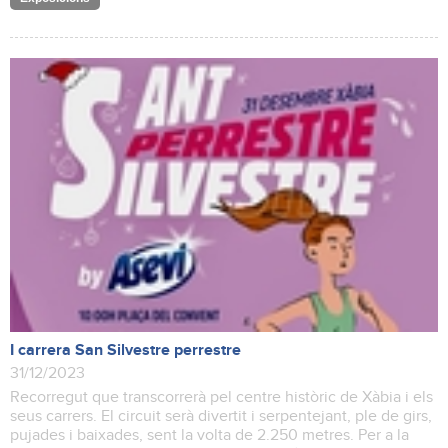
I carrera San Silvestre perrestre
31/12/2023
Recorregut que transcorrerà pel centre històric de Xàbia i els
seus carrers. El circuit serà divertit i serpentejant, ple de girs,
pujades i baixades, sent la volta de 2.250 metres. Per a la