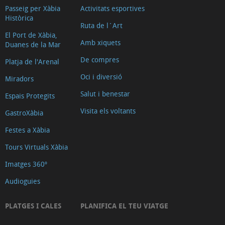
Passeig per Xàbia
Activitats esportives
Històrica
Ruta de l´Art
El Port de Xàbia,
Amb xiquets
Duanes de la Mar
De compres
Platja de l'Arenal
Oci i diversió
Miradors
Salut i benestar
Espais Protegits
Visita els voltants
GastroXàbia
Festes a Xàbia
Tours Virtuals Xàbia
Imatges 360º
Audioguies
PLATGES I CALES
PLANIFICA EL TEU VIATGE