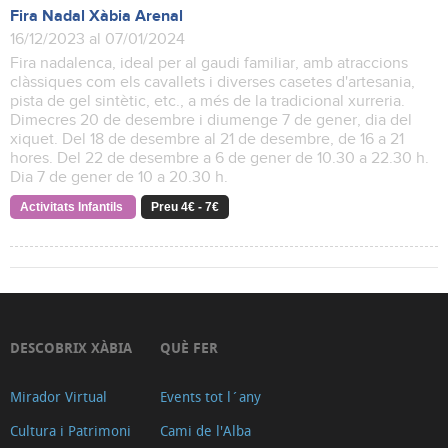
Fira Nadal Xàbia Arenal
16/12/2023 al 07/01/2024
Fira nadalenca, ideal per al gaudi familiar, amb atraccions
clàssiques com els cavallets i diverses casetes d'artesania,
pista de gel sintètic, etc., a més de la tradicional xurreria.
Dimecres 20 de desembre i diumenge 7 de gener, dia del
xiquet. Del 18 de desembre al 21 de desembre, de 16 a 21
hores. Del 22 de desembre a 6 de gener de 10.30 a 22.30 h.
Dia 7 de gener de 10 a 20.30 h.
Activitats Infantils
Preu 4€ - 7€
DESCOBRIX XÀBIA
QUÈ FER
Mirador Virtual
Events tot l´any
Cultura i Patrimoni
Cami de l'Alba