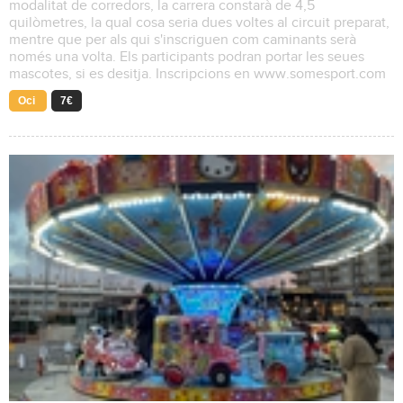
modalitat de corredors, la carrera constarà de 4,5
quilòmetres, la qual cosa seria dues voltes al circuit preparat,
mentre que per als qui s'inscriguen com caminants serà
només una volta. Els participants podran portar les seues
mascotes, si es desitja. Inscripcions en www.somesport.com
Oci
7€