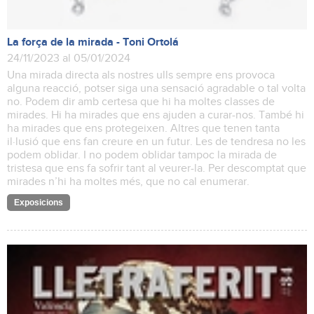
La força de la mirada - Toni Ortolá
24/11/2023 al 05/01/2024
Una mirada directa als nostres ulls sempre ens provoca
alguna reacció, potser siga una sensació agradable o tal volta
no. Podem dir amb certesa que hi ha moltes classes de
mirades. Hi ha mirades que ens ajuden a curar-nos. També hi
ha mirades que ens protegeixen. Altres que tenen tanta
il·lusió que ens fan creure en un futur. Les de tendresa no les
podem oblidar. I no podem oblidar tampoc la mirada de
tristesa que ens fa sofrir tant al veurer-la. Per descomptat que
mirades n’hi ha moltes més, que no cal enumerar.
Exposicions