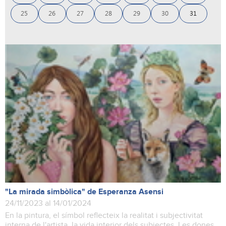
25
26
27
28
29
30
31
"La mirada simbòlica" de Esperanza Asensi
24/11/2023 al 14/01/2024
En la pintura, el símbol reflecteix la realitat i subjectivitat
interna de l'artista, la vida interior dels subjectes. Les dones