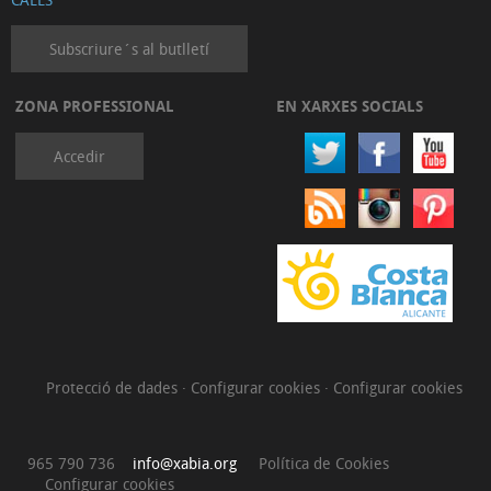
Subscriure´s al butlletí
ZONA PROFESSIONAL
EN XARXES SOCIALS
Accedir
Protecció de dades
·
Configurar cookies
·
Configurar cookies
965 790 736
info@xabia.org
Política de Cookies
Configurar cookies