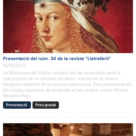
Presentació del núm. 34 de la revista "Lletraferit"
15/12/2023
La Biblioteca de Xàbia compta des de novembre amb la
subscripció de la revista Lletraferit, escrita en la nostra
llengua i referent de la cultura valenciana. Ens comentarà els
principals objectius de la revista el seu editor Josep Vicent
Miralles Piles.
Presentació
Preu gratuït