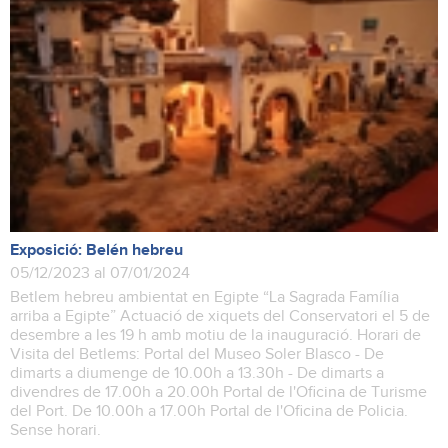
Exposició: Belén hebreu
05/12/2023 al 07/01/2024
Betlem hebreu ambientat en Egipte “La Sagrada Família
arriba a Egipte” Actuació de xiquets del Conservatori el 5 de
desembre a les 19 h amb motiu de la inauguració. Horari de
Visita del Betlems: Portal del Museo Soler Blasco - De
dimarts a diumenge de 10.00h a 13.30h - De dimarts a
divendres de 17.00h a 20.00h Portal de l'Oficina de Turisme
del Port. De 10.00h a 17.00h Portal de l'Oficina de Policia.
Sense horari.