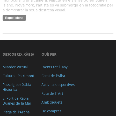
monocular d'una càmera. Nascut en els anys 50 en Staten
Island, Nova York, l'artista es va submergir en la fotografia per
a demostrar la seua destresa visual.
Exposicions
DESCOBRIX XÀBIA
QUÈ FER
Mirador Virtual
Events tot l´any
Cultura i Patrimoni
Cami de l'Alba
Passeig per Xàbia
Activitats esportives
Històrica
Ruta de l´Art
El Port de Xàbia,
Amb xiquets
Duanes de la Mar
De compres
Platja de l'Arenal