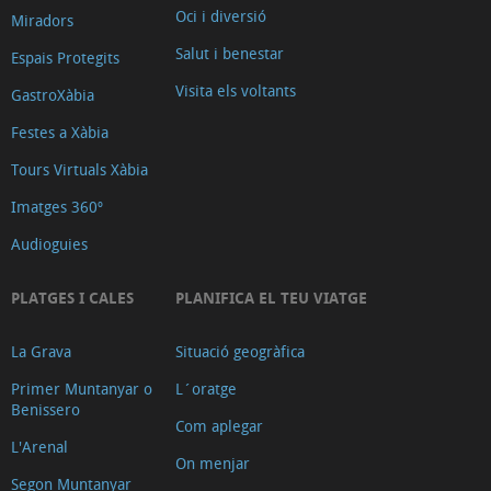
Oci i diversió
Miradors
Salut i benestar
Espais Protegits
Visita els voltants
GastroXàbia
Festes a Xàbia
Tours Virtuals Xàbia
Imatges 360º
Audioguies
PLATGES I CALES
PLANIFICA EL TEU VIATGE
La Grava
Situació geogràfica
Primer Muntanyar o
L´oratge
Benissero
Com aplegar
L'Arenal
On menjar
Segon Muntanyar