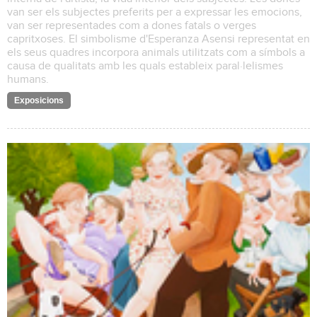
van ser els subjectes preferits per a expressar les emocions,
van ser representades com a dones fatals o verges
capritxoses. El simbolisme d'Esperanza Asensi representat en
els seus quadres incorpora animals utilitzats com a símbols a
causa de qualitats amb les quals estableix paral·lelismes
humans.
Exposicions