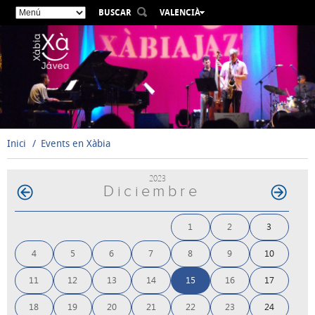
BUSCAR
VALENCIÀ
ESPAÑOL
ENGLISH
FRANÇAIS
DEUTSCH
РУССКИЙ
Inici
Events en Xàbia
2023
Diciembre
1
2
3
4
5
6
7
8
9
10
11
12
13
14
15
16
17
18
19
20
21
22
23
24