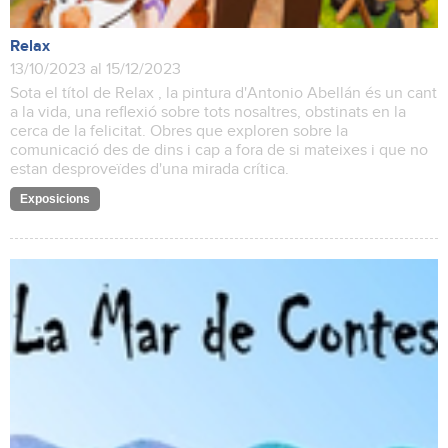
Relax
13/10/2023 al 15/12/2023
Sota el títol de Relax , la pintura d'Antonio Abellán és un cant
a la vida, una reflexió sobre tots nosaltres, obstinats en la
cerca de la felicitat. Obres que exploren sobre la
comunicació des de dins i cap a fora de si mateixes i que no
estan desproveïdes d'una mirada crítica.
Exposicions