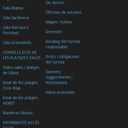
On dormir
Cala Blanca
Oficines de turisme
Cala Sardinera
Mapes i fullets
Cala Barraca o
Directori
Portitxol
Decàleg del turista
Cala Granadella
responsable
CONSELLS D'ÚS DE
Drets i obligacions
LES PLATGES I CALES
del turista
Video cales i platges
Queixes,
de Xàbia
suggeriments i
Estat de les platges.
felicitacions
Creu Roja
Xàbia accessible
Estat de les platges.
AEMET
Banderes blaves
INFORMACIÓ ACCÉS
CALES