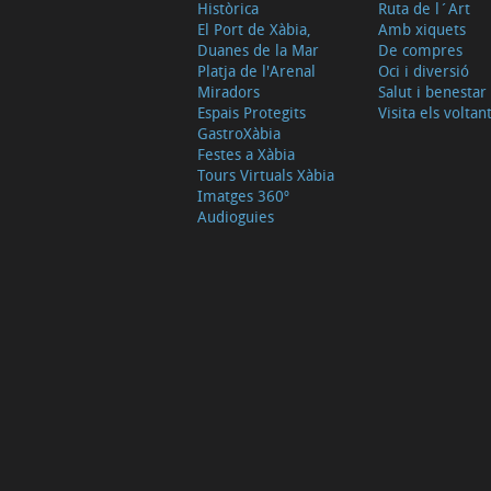
Històrica
Ruta de l´Art
El Port de Xàbia,
Amb xiquets
Duanes de la Mar
De compres
Platja de l'Arenal
Oci i diversió
Miradors
Salut i benestar
Espais Protegits
Visita els voltan
GastroXàbia
Festes a Xàbia
Tours Virtuals Xàbia
Imatges 360º
Audioguies