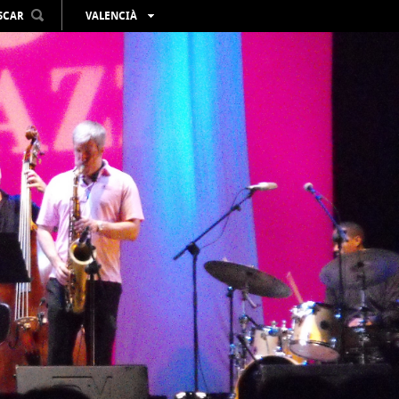
SCAR
VALENCIÀ
ESPAÑOL
ENGLISH
FRANÇAIS
DEUTSCH
РУССКИЙ