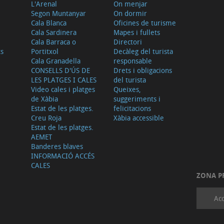
L'Arenal
On menjar
Segon Muntanyar
On dormir
Cala Blanca
Oficines de turisme
Cala Sardinera
Mapes i fullets
Cala Barraca o
Directori
ts
Portitxol
Decàleg del turista
Cala Granadella
responsable
CONSELLS D'ÚS DE
Drets i obligacions
LES PLATGES I CALES
del turista
Video cales i platges
Queixes,
de Xàbia
suggeriments i
Estat de les platges.
felicitacions
Creu Roja
Xàbia accessible
Estat de les platges.
AEMET
Banderes blaves
INFORMACIÓ ACCÉS
CALES
ZONA P
Acc