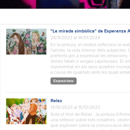
"La mirada simbòlica" de Esperanza 
24/11/2023 al 14/01/2024
En la pintura, el símbol reflecteix la real
l'artista, la vida interior dels subjectes
preferits per a expressar les emocions
dones fatals o verges capritxoses. El 
representat en els seus quadres incorpo
a causa de qualitats amb les quals esta
Exposicions
Relax
13/10/2023 al 15/12/2023
Sota el títol de Relax , la pintura d'Ant
una reflexió sobre tots nosaltres, obstin
que exploren sobre la comunicació des 