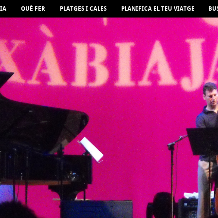
IA
QUÈ FER
PLATGES I CALES
PLANIFICA EL TEU VIATGE
BU