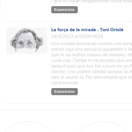
i que no estan desproveïdes d'una mirad
Exposicions
La força de la mirada - Toni Ortolá
24/11/2023 al 05/01/2024
Una mirada directa als nostres ulls se
potser siga una sensació agradable o t
que hi ha moltes classes de mirades. H
curar-nos. També hi ha mirades que en
tanta il·lusió que ens fan creure en un
oblidar. I no podem oblidar tampoc la mi
tant al veurer-la. Per descomptat que 
cal enumerar.
Exposicions