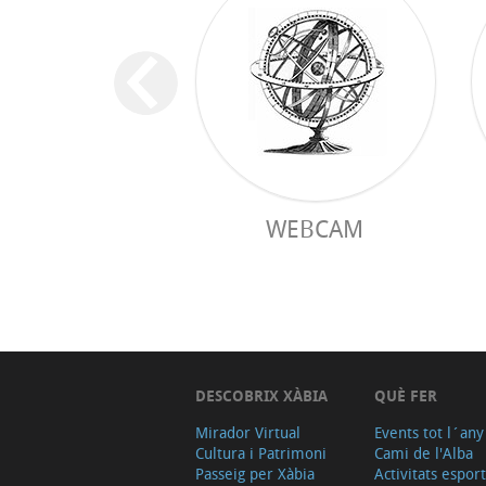
WEBCAM
DESCOBRIX XÀBIA
QUÈ FER
Mirador Virtual
Events tot l´any
Cultura i Patrimoni
Cami de l'Alba
Passeig per Xàbia
Activitats espor