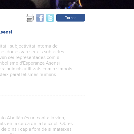
Tornar
Asensi
itat i subjectivitat interna de
. Les dones van ser els subjectes
, van ser representades com a
simbolisme d'Esperanza Asensi
ra animals utilitzats com a símbols
bleix paral·lelismes humans.
onio Abellán és un cant a la vida,
ats en la cerca de la felicitat. Obres
de dins i cap a fora de si mateixes