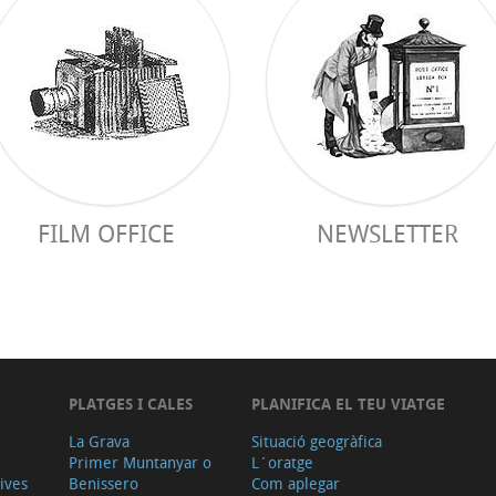
FILM OFFICE
NEWSLETTER
PLATGES I CALES
PLANIFICA EL TEU VIATGE
La Grava
Situació geogràfica
Primer Muntanyar o
L´oratge
tives
Benissero
Com aplegar