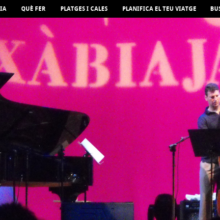
IA
QUÈ FER
PLATGES I CALES
PLANIFICA EL TEU VIATGE
BU