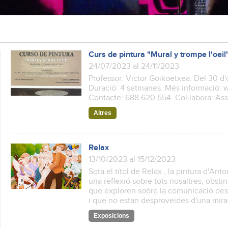
Curs de pintura "Mural y trompe l'oeil
24/07/2023 al 24/11/2023
Professor: Victor Goikoetxea. Del 30 d
Duració: 4 setmanes. Més informació:
Contacte: 688 620 554. Col·labora: Ass
Altres
Relax
13/10/2023 al 15/12/2023
Sota el títol de Relax , la pintura d'Ant
una reflexió sobre tots nosaltres, obstin
que exploren sobre la comunicació des 
i que no estan desproveïdes d'una mirad
Exposicions