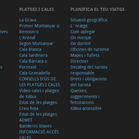
PLATGES I CALES
PLANIFICA EL TEU VIATGE
La Grava
Situació geogràfica
Primer Muntanyar o
L´oratge
tives
Benissero
Com aplegar
L'Arenal
On menjar
Segon Muntanyar
On dormir
Cala Blanca
Oficines de turisme
Cala Sardinera
Mapes i fullets
Cala Barraca o
Directori
ts
Portitxol
Decàleg del turista
Cala Granadella
responsable
CONSELLS D'ÚS DE
Drets i obligacions
LES PLATGES I CALES
del turista
Video cales i platges
Queixes,
de Xàbia
suggeriments i
Estat de les platges.
felicitacions
Creu Roja
Xàbia accessible
Estat de les platges.
AEMET
Banderes blaves
INFORMACIÓ ACCÉS
CALES