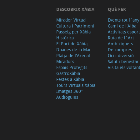
DESCOBRIX XÀBIA
QUÈ FER
Mirador Virtual
Events tot l´any
Cultura i Patrimoni
Cami de l'Alba
Passeig per Xàbia
Activitats espor
Històrica
Ruta de l´Art
El Port de Xàbia,
Amb xiquets
Duanes de la Mar
De compres
Platja de l'Arenal
Oci i diversió
Miradors
Salut i benestar
Espais Protegits
Visita els voltan
GastroXàbia
Festes a Xàbia
Tours Virtuals Xàbia
Imatges 360º
Audioguies