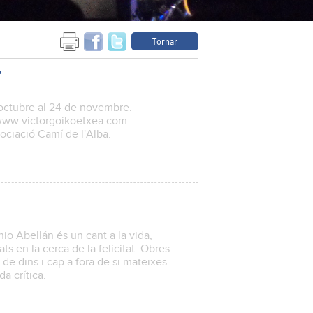
Tornar
"
'octubre al 24 de novembre.
 www.victorgoikoetxea.com.
ociació Camí de l'Alba.
onio Abellán és un cant a la vida,
ats en la cerca de la felicitat. Obres
de dins i cap a fora de si mateixes
a crítica.