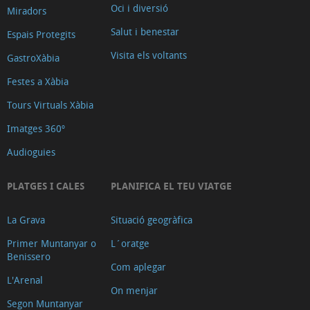
Oci i diversió
Miradors
Salut i benestar
Espais Protegits
Visita els voltants
GastroXàbia
Festes a Xàbia
Tours Virtuals Xàbia
Imatges 360º
Audioguies
PLATGES I CALES
PLANIFICA EL TEU VIATGE
La Grava
Situació geogràfica
Primer Muntanyar o
L´oratge
Benissero
Com aplegar
L'Arenal
On menjar
Segon Muntanyar