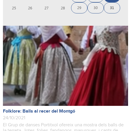
29
30
31
25
26
27
28
Folklore: Balls al recer del Montgó
24/10/2021
El Grup de danses Portitxol ofereix una mostra dels balls de
la terreta. Jotes, folies, fandangos, masurques, i cants de