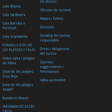
On dormir
Cala Blanca
Oficines de turisme
Cala Sardinera
Mapes i fullets
Cala Barraca o
Directori
Portitxol
Decàleg del turista
Cala Granadella
responsable
CONSELLS D'ÚS DE
Drets i obligacions
LES PLATGES I CALES
del turista
Video cales i platges
Queixes,
de Xàbia
suggeriments i
Estat de les platges.
felicitacions
Creu Roja
Xàbia accessible
Estat de les platges.
AEMET
Banderes blaves
INFORMACIÓ ACCÉS
CALES