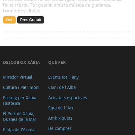
feina i festa. Tot guarnit amb la música de guitarres,
bandúrries i llaüts.
Oci
Preu Gratuït
DESCOBRIX XÀBIA
QUÈ FER
Mirador Virtual
Events tot l´any
Cultura i Patrimoni
Cami de l'Alba
Passeig per Xàbia
Activitats esportives
Històrica
Ruta de l´Art
El Port de Xàbia,
Amb xiquets
Duanes de la Mar
De compres
Platja de l'Arenal