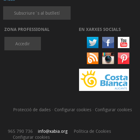
Subscriure´s al butlletí
ZONA PROFESSIONAL
EN XARXES SOCIALS
Accedir
Protecció de dades
·
Configurar cookies
·
Configurar cookies
965 790 736
info@xabia.org
Política de Cookies
Configurar cookies