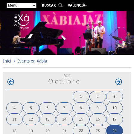
BUSCAR
VALENCIÀ
ESPAÑOL
ENGLISH
FRANÇAIS
DEUTSCH
РУССКИЙ
Inici
Events en Xàbia
2021
Octubre
1
2
3
4
5
6
7
8
9
10
11
12
13
14
15
16
17
22
23
24
18
19
20
21