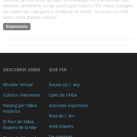
transite la memòria, tampoc la nostàlgia, no vull evocar res,
tampoc remetre'm a cap contingut històric. Els meus collages
no volen ser categòrics, ni tancar el sentit, no hi ha un relat
únic i molt menys unívoc".
Exposicions
DESCOBRIX XÀBIA
QUÈ FER
Mirador Virtual
Events tot l´any
Cultura i Patrimoni
Cami de l'Alba
Passeig per Xàbia
Activitats esportives
Històrica
Ruta de l´Art
El Port de Xàbia,
Amb xiquets
Duanes de la Mar
De compres