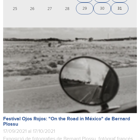
29
30
31
25
26
27
28
Festival Ojos Rojos: "On the Road in México" de Bernard
Plossu
17/09/2021 al 17/10/2021
Exposició de fotografies de Bernard Plossu, fotògraf francés