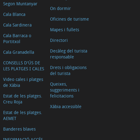
Segon Muntanyar
On dormir
Cala Blanca
Oficines de turisme
Cala Sardinera
Mapes i fullets
Cala Barraca o
Directori
Portitxol
Decàleg del turista
Cala Granadella
responsable
CONSELLS D'ÚS DE
Drets i obligacions
LES PLATGES I CALES
del turista
Video cales i platges
Queixes,
de Xàbia
suggeriments i
Estat de les platges.
felicitacions
Creu Roja
Xàbia accessible
Estat de les platges.
AEMET
Banderes blaves
INFORMACIÓ ACCÉS