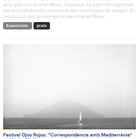
amb gran vincle amb Mèxic i Espanya. La part més important
del seu treball està constituïda per reportatges de viatges. En
l'exposició que presentem el pais triat és Mèxic
Exposicions
gratis
Festival Ojos Rojos: "Correspondència amb Mediterrània"