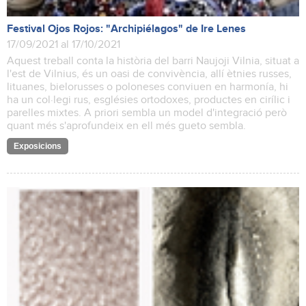
Festival Ojos Rojos: "Archipiélagos" de Ire Lenes
17/09/2021 al 17/10/2021
Aquest treball conta la història del barri Naujoji Vilnia, situat a
l'est de Vilnius, és un oasi de convivència, allí ètnies russes,
lituanes, bielorusses o poloneses conviuen en harmonía, hi
ha un col·legi rus, esglésies ortodoxes, productes en cirílic i
parelles mixtes. A priori sembla un model d'integració però
quant més s'aprofundeix en ell més gueto sembla.
Exposicions