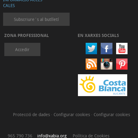
CALES
Subscriure´s al butlletí
ZONA PROFESSIONAL
EN XARXES SOCIALS
Accedir
Protecció de dades
·
Configurar cookies
·
Configurar cookies
965 790 736
info@xabia.org
Política de Cookies