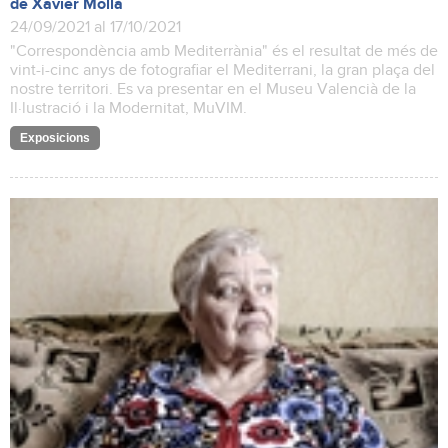
de Xavier Mollà
24/09/2021 al 17/10/2021
"Correspondència amb Mediterrània" és el resultat de més de
vint-i-cinc anys de fotografiar el Mediterrani, la gran plaça del
nostre territori. Es va presentar en el Museu Valencià de la
Il·lustració i la Modernitat, MuVIM.
Exposicions