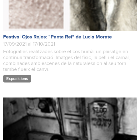
Festival Ojos Rojos: "Panta Rei" de Lucía Morate
17/09/2021 al 17/10/2021
Fotografies realitzades sobre el cos humà, un paisatge en
contínua transformació. Imatges del físic, la pell i el carnal,
combinades amb escenes de la naturalesa on al seu torn
també flueix el canvi.
Exposicions