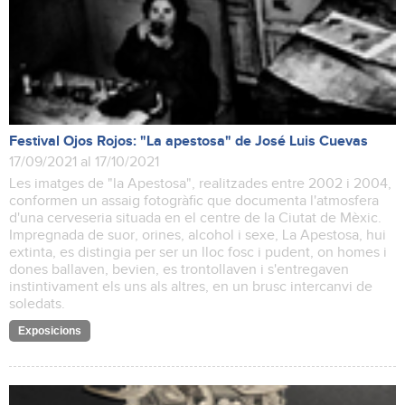
Festival Ojos Rojos: "La apestosa" de José Luis Cuevas
17/09/2021 al 17/10/2021
Les imatges de "la Apestosa", realitzades entre 2002 i 2004,
conformen un assaig fotogràfic que documenta l'atmosfera
d'una cerveseria situada en el centre de la Ciutat de Mèxic.
Impregnada de suor, orines, alcohol i sexe, La Apestosa, hui
extinta, es distingia per ser un lloc fosc i pudent, on homes i
dones ballaven, bevien, es trontollaven i s'entregaven
instintivament els uns als altres, en un brusc intercanvi de
soledats.
Exposicions