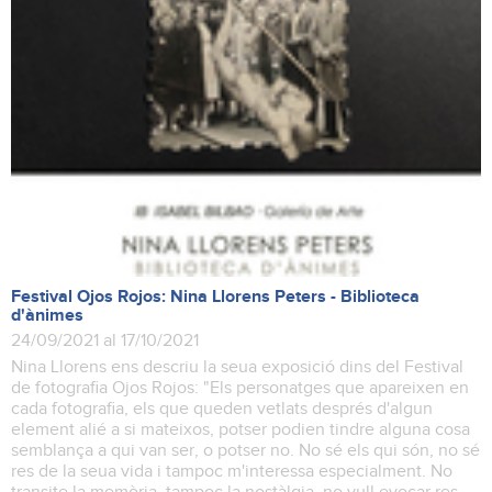
Festival Ojos Rojos: Nina Llorens Peters - Biblioteca
d'ànimes
24/09/2021 al 17/10/2021
Nina Llorens ens descriu la seua exposició dins del Festival
de fotografia Ojos Rojos: "Els personatges que apareixen en
cada fotografia, els que queden vetlats després d'algun
element alié a si mateixos, potser podien tindre alguna cosa
semblança a qui van ser, o potser no. No sé els qui són, no sé
res de la seua vida i tampoc m'interessa especialment. No