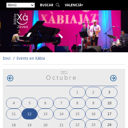
BUSCAR
VALENCIÀ
ESPAÑOL
ENGLISH
FRANÇAIS
DEUTSCH
РУССКИЙ
Inici
Events en Xàbia
2021
Octubre
1
2
3
4
5
6
7
8
9
10
11
12
13
14
15
16
17
22
23
24
18
19
20
21