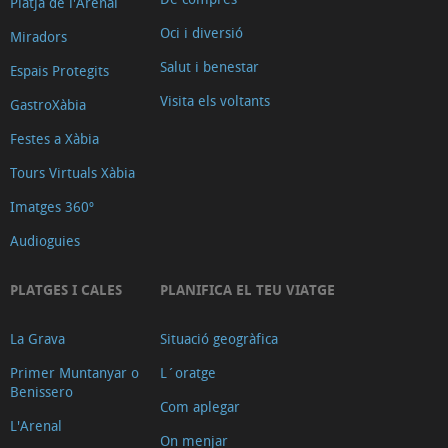
Platja de l'Arenal
Oci i diversió
Miradors
Salut i benestar
Espais Protegits
Visita els voltants
GastroXàbia
Festes a Xàbia
Tours Virtuals Xàbia
Imatges 360º
Audioguies
PLATGES I CALES
PLANIFICA EL TEU VIATGE
La Grava
Situació geogràfica
Primer Muntanyar o
L´oratge
Benissero
Com aplegar
L'Arenal
On menjar