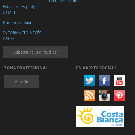
Xàbia accessible
Estat de les platges.
AEMET
Banderes blaves
INFORMACIÓ ACCÉS
CALES
Subscriure´s al butlletí
ZONA PROFESSIONAL
EN XARXES SOCIALS
Accedir