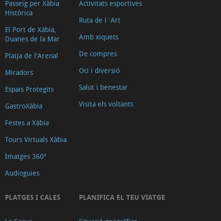
Passeig per Xàbia
Activitats esportives
Històrica
Ruta de l´Art
El Port de Xàbia,
Amb xiquets
Duanes de la Mar
De compres
Platja de l'Arenal
Oci i diversió
Miradors
Salut i benestar
Espais Protegits
Visita els voltants
GastroXàbia
Festes a Xàbia
Tours Virtuals Xàbia
Imatges 360º
Audioguies
PLATGES I CALES
PLANIFICA EL TEU VIATGE