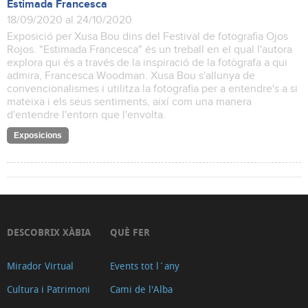
Estimada Francesca
18/09/2020 al 24/10/2020
Exposició per Xusa Bou dins del Festival de fotografia Ojos
Rojos. "Estimada Francesca" és un treball en el qual l'autora
explora qui és a través de la inspiració de la fotògrafa a qui
admira, Francesca Woodman. Xusa Bou s'allunya de
convencionalismes i utilitza la fotografia per a entendre's a si
mateixa i els seus sentiments, així com una manera
d'entendre l'entorn que l'envolta.
Exposicions
DESCOBRIX XÀBIA
QUÈ FER
Mirador Virtual
Events tot l´any
Cultura i Patrimoni
Cami de l'Alba