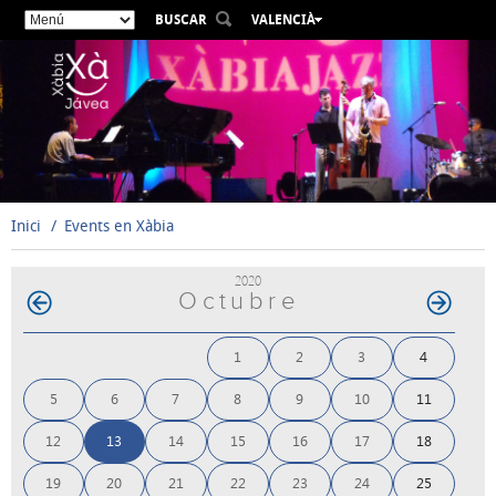
BUSCAR
VALENCIÀ
ESPAÑOL
ENGLISH
FRANÇAIS
DEUTSCH
РУССКИЙ
Inici
Events en Xàbia
2020
Octubre
1
2
3
4
5
6
7
8
9
10
11
12
13
14
15
16
17
18
19
20
21
22
23
24
25