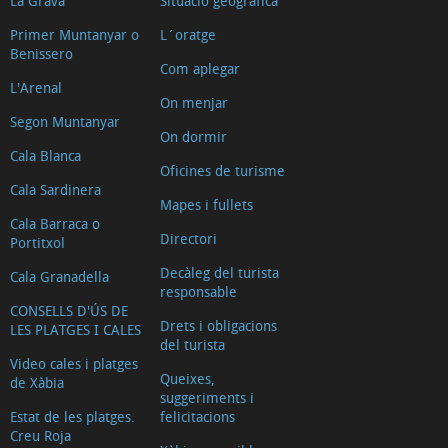
La Grava
Situació geogràfica
Primer Muntanyar o
L´oratge
Benissero
Com aplegar
L'Arenal
On menjar
Segon Muntanyar
On dormir
Cala Blanca
Oficines de turisme
Cala Sardinera
Mapes i fullets
Cala Barraca o
Directori
Portitxol
Decàleg del turista
Cala Granadella
responsable
CONSELLS D'ÚS DE
Drets i obligacions
LES PLATGES I CALES
del turista
Video cales i platges
Queixes,
de Xàbia
suggeriments i
Estat de les platges.
felicitacions
Creu Roja