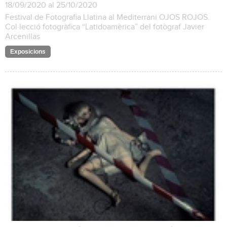
18/09/2020 al 25/10/2020
Festival de Fotografia Llatina al Mediterrani OJOS ROJOS.
Col·lecció fotogràfica “Latidoamèrica” del fotògraf Javier
Arcenillas
Exposicions