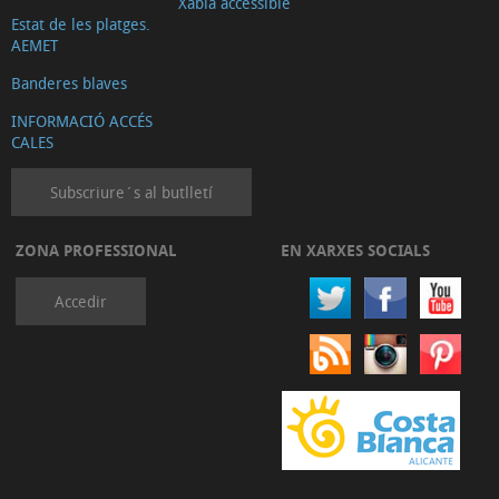
Xàbia accessible
Estat de les platges.
AEMET
Banderes blaves
INFORMACIÓ ACCÉS
CALES
Subscriure´s al butlletí
ZONA PROFESSIONAL
EN XARXES SOCIALS
Accedir