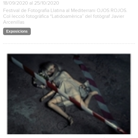
18/09/2020 al 25/10/2020
Festival de Fotografia Llatina al Mediterrani OJOS ROJOS.
Col·lecció fotogràfica “Latidoamèrica” del fotògraf Javier
Arcenillas
Exposicions