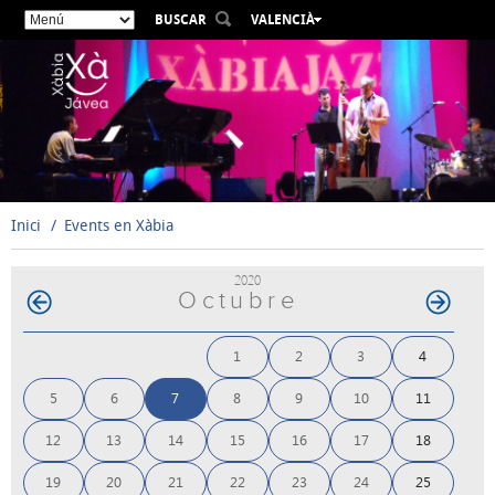
BUSCAR
VALENCIÀ
ESPAÑOL
ENGLISH
FRANÇAIS
DEUTSCH
РУССКИЙ
Inici
Events en Xàbia
2020
Octubre
1
2
3
4
5
6
7
8
9
10
11
12
13
14
15
16
17
18
19
20
21
22
23
24
25