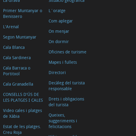
La Grava
Situació geogràfica
Primer Muntanyar o
L´oratge
Benissero
Com aplegar
L'Arenal
On menjar
Segon Muntanyar
On dormir
Cala Blanca
Oficines de turisme
Cala Sardinera
Mapes i fullets
Cala Barraca o
Directori
Portitxol
Decàleg del turista
Cala Granadella
responsable
CONSELLS D'ÚS DE
Drets i obligacions
LES PLATGES I CALES
del turista
Video cales i platges
Queixes,
de Xàbia
suggeriments i
Estat de les platges.
felicitacions
Creu Roja