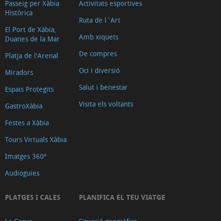
Passeig per Xàbia
Activitats esportives
Històrica
Ruta de l´Art
El Port de Xàbia,
Amb xiquets
Duanes de la Mar
De compres
Platja de l'Arenal
Oci i diversió
Miradors
Salut i benestar
Espais Protegits
Visita els voltants
GastroXàbia
Festes a Xàbia
Tours Virtuals Xàbia
Imatges 360º
Audioguies
PLATGES I CALES
PLANIFICA EL TEU VIATGE