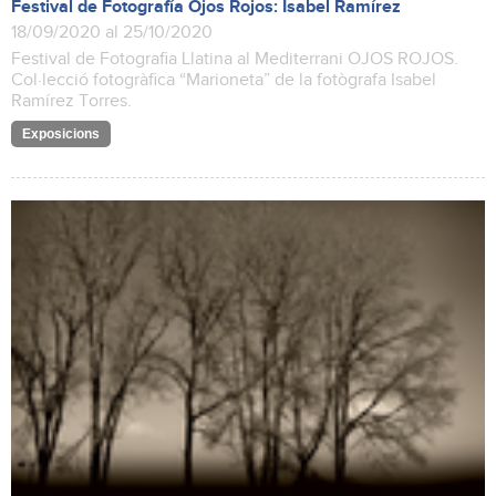
Festival de Fotografía Ojos Rojos: Isabel Ramírez
18/09/2020 al 25/10/2020
Festival de Fotografia Llatina al Mediterrani OJOS ROJOS.
Col·lecció fotogràfica “Marioneta” de la fotògrafa Isabel
Ramírez Torres.
Exposicions