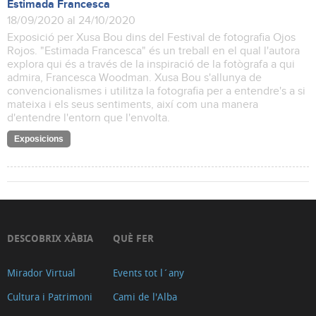
Estimada Francesca
18/09/2020 al 24/10/2020
Exposició per Xusa Bou dins del Festival de fotografia Ojos
Rojos. "Estimada Francesca" és un treball en el qual l'autora
explora qui és a través de la inspiració de la fotògrafa a qui
admira, Francesca Woodman. Xusa Bou s'allunya de
convencionalismes i utilitza la fotografia per a entendre's a si
mateixa i els seus sentiments, així com una manera
d'entendre l'entorn que l'envolta.
Exposicions
DESCOBRIX XÀBIA
QUÈ FER
Mirador Virtual
Events tot l´any
Cultura i Patrimoni
Cami de l'Alba