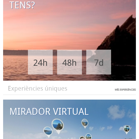
TENS?
24h
48h
7d
Experiències úniques
MÉS EXPERIÈNCIES
MIRADOR VIRTUAL