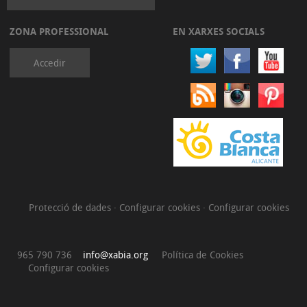
ZONA PROFESSIONAL
EN XARXES SOCIALS
Accedir
Protecció de dades
·
Configurar cookies
·
Configurar cookies
965 790 736
info@xabia.org
Política de Cookies
Configurar cookies