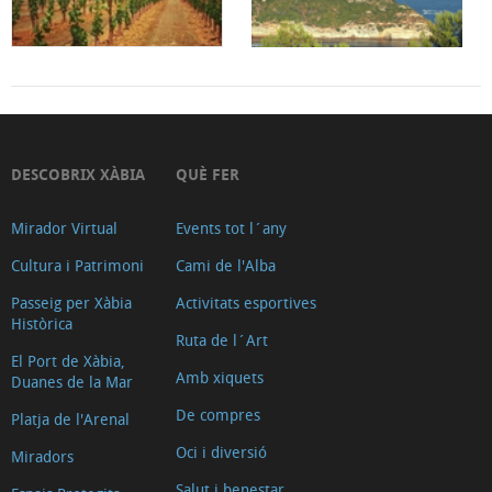
DESCOBRIX XÀBIA
QUÈ FER
Mirador Virtual
Events tot l´any
Cultura i Patrimoni
Cami de l'Alba
Passeig per Xàbia
Activitats esportives
Històrica
Ruta de l´Art
El Port de Xàbia,
Amb xiquets
Duanes de la Mar
De compres
Platja de l'Arenal
Oci i diversió
Miradors
Salut i benestar