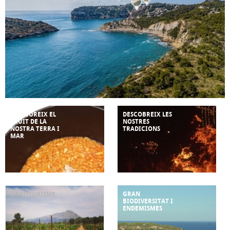
ASSABOREIX EL
DESCOBREIX LES
FRUIT DE LA
NOSTRES
NOSTRA TERRA I
TRADICIONS
MAR
GRAN
AGROTURISME
BIODIVERSITAT I
ENDEMISMES