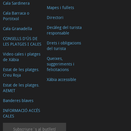
Cala Sardinera
Mapes i fullets
Cala Barraca o
Directori
Portitxol
Decàleg del turista
Cala Granadella
responsable
CONSELLS D'ÚS DE
Drets i obligacions
LES PLATGES I CALES
del turista
Video cales i platges
Queixes,
de Xàbia
suggeriments i
Estat de les platges.
felicitacions
Creu Roja
Xàbia accessible
Estat de les platges.
AEMET
Banderes blaves
INFORMACIÓ ACCÉS
CALES
Subscriure´s al butlletí