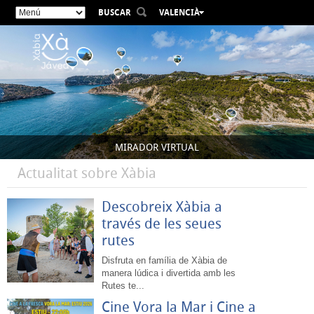
BUSCAR
VALENCIÀ
ESPAÑOL
ENGLISH
FRANÇAIS
DEUTSCH
РУССКИЙ
MIRADOR VIRTUAL
Actualitat sobre Xàbia
Descobreix Xàbia a
través de les seues
rutes
Disfruta en família de Xàbia de
manera lúdica i divertida amb les
Rutes te...
Cine Vora la Mar i Cine a