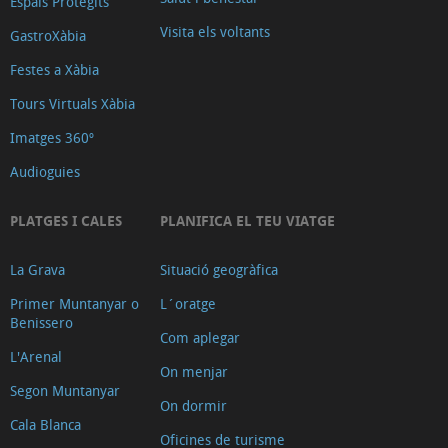
Espais Protegits
Visita els voltants
GastroXàbia
Festes a Xàbia
Tours Virtuals Xàbia
Imatges 360º
Audioguies
PLATGES I CALES
PLANIFICA EL TEU VIATGE
La Grava
Situació geogràfica
Primer Muntanyar o
L´oratge
Benissero
Com aplegar
L'Arenal
On menjar
Segon Muntanyar
On dormir
Cala Blanca
Oficines de turisme