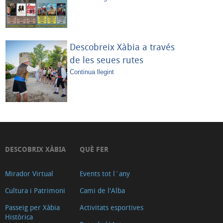
Descobreix Xàbia a través
de les seues rutes
Continua llegint
DESCOBRIX XÀBIA
QUÈ FER
Mirador Virtual
Events tot l´any
Cultura i Patrimoni
Cami de l'Alba
Passeig per Xàbia
Activitats esportives
Històrica