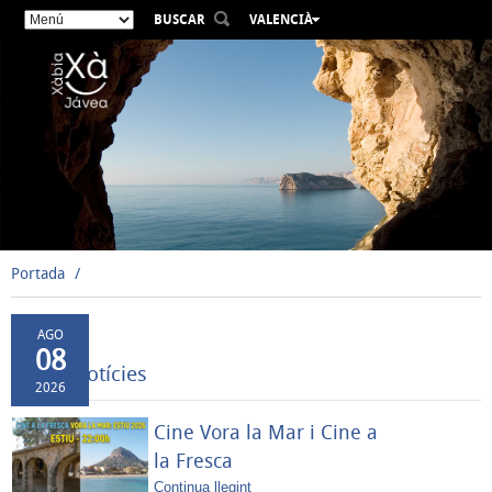
BUSCAR
VALENCIÀ
ESPAÑOL
ENGLISH
FRANÇAIS
DEUTSCH
РУССКИЙ
Portada
AGO
08
Altres Notícies
2026
Cine Vora la Mar i Cine a
la Fresca
Continua llegint