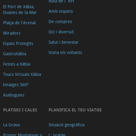
Ruta de l´Art
El Port de Xàbia,
Amb xiquets
Duanes de la Mar
De compres
Platja de l'Arenal
Oci i diversió
Miradors
Salut i benestar
Espais Protegits
Visita els voltants
GastroXàbia
Festes a Xàbia
Tours Virtuals Xàbia
Imatges 360º
Audioguies
PLATGES I CALES
PLANIFICA EL TEU VIATGE
La Grava
Situació geogràfica
Primer Muntanyar o
L´oratge