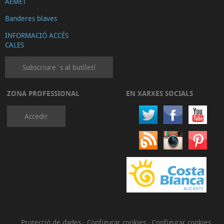
AEMET
Banderes blaves
INFORMACIÓ ACCÉS
CALES
Subscriure´s al butlletí
ZONA PROFESSIONAL
EN XARXES SOCIALS
Accedir
Protecció de dades
·
Configurar cookies
·
Configurar cookies