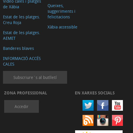
Video cales i platges
Bars
Queixes,
de Xàbia
de
suggeriments i
Estat de les platges.
felicitacions
copes
Creu Roja
Xàbia accessible
i
Estat de les platges.
cerveseries
AEMET
Herbolaris
Banderes blaves
Internet
INFORMACIÓ ACCÉS
Serveis
CALES
juridics
Salut
Subscriure´s al butlletí
i
ZONA PROFESSIONAL
EN XARXES SOCIALS
benestar
Reformes
Accedir
i
serveis
de