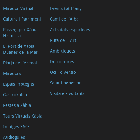
Bancs
Mirador Virtual
Events tot l´any
i
Cultura i Patrimoni
Cami de l'Alba
canvi
de
Passeig per Xàbia
Activitats esportives
Històrica
divises
Ruta de l´Art
El Port de Xàbia,
On
Amb xiquets
Duanes de la Mar
menjar
De compres
Platja de l'Arenal
Busseig
Oci i diversió
Cinemes
Miradors
Clíniques
Salut i benestar
Espais Protegits
Veterinàries
Visita els voltants
GastroXàbia
On
Festes a Xàbia
trobar
Tours Virtuals Xàbia
els
nostres
Imatges 360º
productes
Audioguies