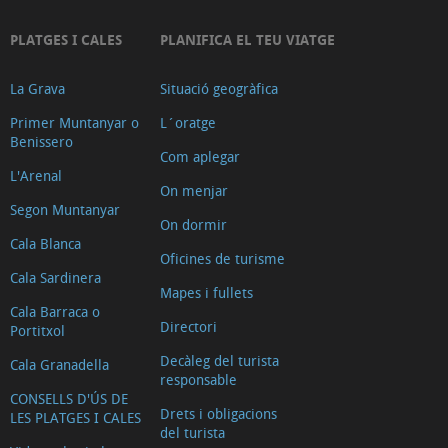
Educació
Farmacies
PLATGES I CALES
PLANIFICA EL TEU VIATGE
Gimnasos
La Grava
Situació geogràfica
i
ball
Primer Muntanyar o
L´oratge
Benissero
Inmobiliaries
Com aplegar
L'Arenal
i
On menjar
promotors
Segon Muntanyar
On dormir
Multiaventura
Cala Blanca
Oficines de turisme
Altres
Cala Sardinera
esports
Mapes i fullets
Cala Barraca o
Serveis
Directori
Portitxol
públics
Decàleg del turista
Cala Granadella
Serveis
responsable
CONSELLS D'ÚS DE
sanitaris
Drets i obligacions
LES PLATGES I CALES
Transports
del turista