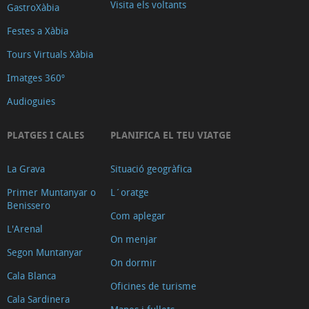
Visita els voltants
GastroXàbia
i
canvi
Festes a Xàbia
de
Tours Virtuals Xàbia
divises
Imatges 360º
On
Audioguies
menjar
Busseig
PLATGES I CALES
PLANIFICA EL TEU VIATGE
Cinemes
Clíniques
La Grava
Situació geogràfica
Veterinàries
Primer Muntanyar o
L´oratge
On
Benissero
Com aplegar
trobar
L'Arenal
On menjar
els
Segon Muntanyar
nostres
On dormir
Cala Blanca
productes
Oficines de turisme
Cala Sardinera
Educació