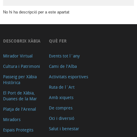
Agències
No hi ha descripció per a este apartat
de
viatges
Agroturisme
Lloguer
DESCOBRIX XÀBIA
QUÈ FER
de
bicis
Mirador Virtual
Events tot l´any
Lloguer
Cultura i Patrimoni
Cami de l'Alba
de
Passeig per Xàbia
Activitats esportives
vehicles
Històrica
Ruta de l´Art
On
El Port de Xàbia,
Amb xiquets
dormir
Duanes de la Mar
Art
De compres
Platja de l'Arenal
Associacions
Oci i diversió
Miradors
Xàbia
Salut i benestar
Espais Protegits
Bancs