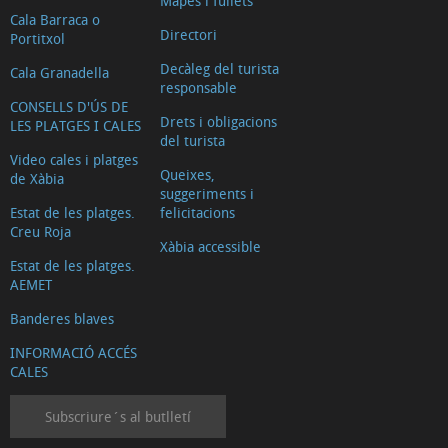
Mapes i fullets
Farmacies
Cala Barraca o
Directori
Portitxol
Gimnasos
Decàleg del turista
i
Cala Granadella
responsable
ball
CONSELLS D'ÚS DE
Drets i obligacions
LES PLATGES I CALES
Inmobiliaries
del turista
i
Video cales i platges
Queixes,
de Xàbia
promotors
suggeriments i
Multiaventura
Estat de les platges.
felicitacions
Creu Roja
Altres
Xàbia accessible
Estat de les platges.
esports
AEMET
Serveis
Banderes blaves
públics
Serveis
INFORMACIÓ ACCÉS
CALES
sanitaris
Transports
Subscriure´s al butlletí
Bars