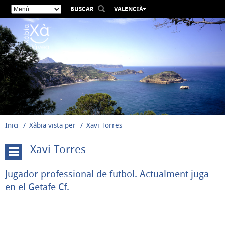
BUSCAR
VALENCIÀ
ESPAÑOL
ENGLISH
FRANÇAIS
DEUTSCH
РУССКИЙ
Inici
Xàbia vista per
Xavi Torres
Xavi Torres
Matías
Jugador professional de futbol. Actualment juga
Prats
en el Getafe Cf.
Pepa
Guardiola
David