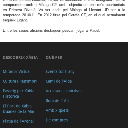
comprometre amb el Màlaga CF, amb l'objectiu de tenir més oportunitats
en Primera Divisió. Va ser cedit pel Màlaga al Llevant UD per a la
temporada 2010/11. En 2012 fitxa pel Getafe CF, en el qual actualment
segueix jugant.
Entre les seues aficions destaquen pescar i jugar al Pádel.
DESCOBRIX XÀBIA
QUÈ FER
Mirador Virtual
Events tot l´any
Cultura i Patrimoni
Cami de l'Alba
Passeig per Xàbia
Activitats esportives
Històrica
Ruta de l´Art
El Port de Xàbia,
Amb xiquets
Duanes de la Mar
De compres
Platja de l'Arenal