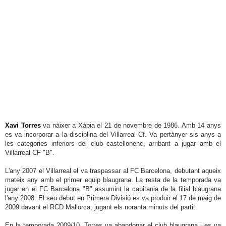
Ferrer
Pedro
Duque
Xavi
Torres
Manuel
Bordes
Rafael
Andarias
Xavi Torres
va nàixer a Xàbia el 21 de novembre de 1986. Amb 14 anys
es va incorporar a la disciplina del Villarreal Cf. Va pertànyer sis anys a
Consuelo
les categories inferiors del club castellonenc, arribant a jugar amb el
Femenía
Villarreal CF "B".
L'any 2007 el Villarreal el va traspassar al FC Barcelona, debutant aqueix
mateix any amb el primer equip blaugrana. La resta de la temporada va
jugar en el FC Barcelona "B" assumint la capitania de la filial blaugrana
l'any 2008. El seu debut en Primera Divisió es va produir el 17 de maig de
2009 davant el RCD Mallorca, jugant els noranta minuts del partit.
En la temporada 2009/10, Torres va abandonar el club blaugrana i es va