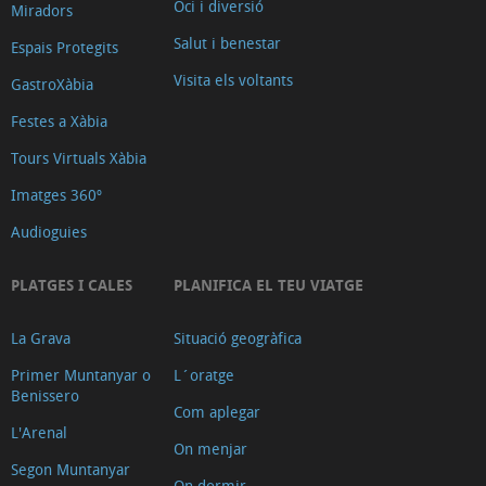
Oci i diversió
Miradors
Salut i benestar
Espais Protegits
Visita els voltants
GastroXàbia
Festes a Xàbia
Tours Virtuals Xàbia
Imatges 360º
Audioguies
PLATGES I CALES
PLANIFICA EL TEU VIATGE
La Grava
Situació geogràfica
Primer Muntanyar o
L´oratge
Benissero
Com aplegar
L'Arenal
On menjar
Segon Muntanyar
On dormir