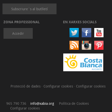
Subscriure´s al butlletí
ZONA PROFESSIONAL
EN XARXES SOCIALS
Accedir
Protecció de dades
·
Configurar cookies
·
Configurar cookies
965 790 736
info@xabia.org
Política de Cookies
Configurar cookies