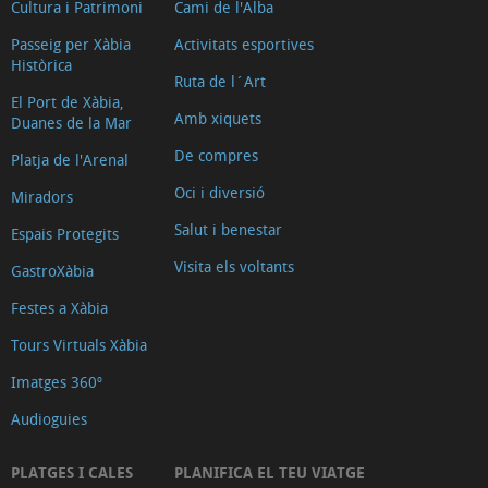
Cultura i Patrimoni
Cami de l'Alba
a
Passeig per Xàbia
Activitats esportives
emportar
Històrica
Ruta de l´Art
Empreses
El Port de Xàbia,
de
Amb xiquets
Duanes de la Mar
lliurament
De compres
Platja de l'Arenal
de
Oci i diversió
Miradors
menjar
Salut i benestar
Espais Protegits
a
domicili
Visita els voltants
GastroXàbia
Festes a Xàbia
Tours Virtuals Xàbia
Imatges 360º
Audioguies
PLATGES I CALES
PLANIFICA EL TEU VIATGE