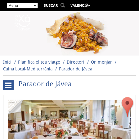
BUSCAR
VALENCIÀ
ESPAÑOL
ENGLISH
FRANÇAIS
DEUTSCH
РУССКИЙ
Inici
Planifica el teu viatge
Directori
On menjar
Cuina Local-Mediterrània
Parador de Jávea
Parador de Jávea
Restaurants
guardonats
Cuina
Local-
Mediterrània
Bars