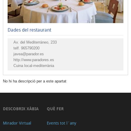
de
tapes
Cuina
Dades del restaurant
internacional
i
Av. del Mediterráneo, 233
altres
telf.
965790200
javea@parador.es
Cuina
http://www.paradores.es
asiàtica
Cuina local-mediterrània
Hamburgueses,
pizzes,
No hi ha descripció per a este apartat
entrepans,
kebab
i
DESCOBRIX XÀBIA
QUÈ FER
snacks
Menjar
Mirador Virtual
Events tot l´any
per