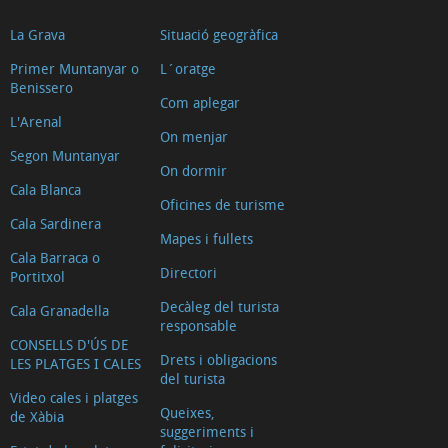
La Grava
Situació geogràfica
Primer Muntanyar o
L´oratge
Benissero
Com aplegar
L'Arenal
On menjar
Segon Muntanyar
On dormir
Cala Blanca
Oficines de turisme
Cala Sardinera
Mapes i fullets
Cala Barraca o
Directori
Portitxol
Decàleg del turista
Cala Granadella
responsable
CONSELLS D'ÚS DE
Drets i obligacions
LES PLATGES I CALES
del turista
Video cales i platges
Queixes,
de Xàbia
suggeriments i