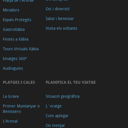
Platja de l'Arenal
Oci i diversió
Miradors
Salut i benestar
Espais Protegits
Visita els voltants
GastroXàbia
Festes a Xàbia
Tours Virtuals Xàbia
Imatges 360º
Audioguies
PLATGES I CALES
PLANIFICA EL TEU VIATGE
La Grava
Situació geogràfica
Primer Muntanyar o
L´oratge
Benissero
Com aplegar
L'Arenal
On menjar