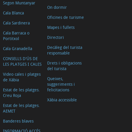
Segon Muntanyar
On dormir
Cala Blanca
Oficines de turisme
Cala Sardinera
Mapes i fullets
Cala Barraca o
Directori
Portitxol
Decàleg del turista
Cala Granadella
responsable
CONSELLS D'ÚS DE
Drets i obligacions
LES PLATGES I CALES
del turista
Video cales i platges
Queixes,
de Xàbia
suggeriments i
Estat de les platges.
felicitacions
Creu Roja
Xàbia accessible
Estat de les platges.
AEMET
Banderes blaves
INFORMACIÓ ACCÉS