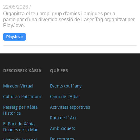
22/05/2026 /
Organitza el teu propi grup d'amics i amigues per a
participar d'una divertida sessió de Laser Tag organitzat per
PlayJove.
PlayJove
DESCOBRIX XÀBIA
QUÈ FER
Mirador Virtual
Events tot l´any
Cultura i Patrimoni
Cami de l'Alba
Passeig per Xàbia
Activitats esportives
Històrica
Ruta de l´Art
El Port de Xàbia,
Amb xiquets
Duanes de la Mar
De compres