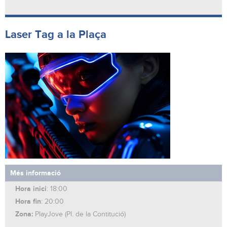
Laser Tag a la Plaça
Més informació
Hora inici
: 18:00
Hora fin
: 20:00
Zona:
PlayJove (Pl. de la Contitució)