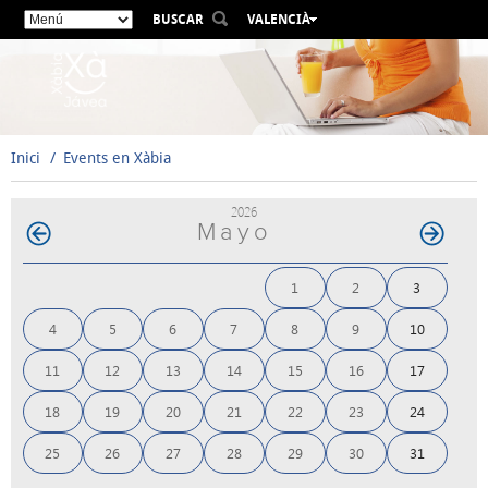
BUSCAR
VALENCIÀ
ESPAÑOL
ENGLISH
FRANÇAIS
DEUTSCH
Inici
Events en Xàbia
РУССКИЙ
2026
Mayo
1
2
3
4
5
6
7
8
9
10
11
12
13
14
15
16
17
18
19
20
21
22
23
24
25
26
27
28
29
30
31