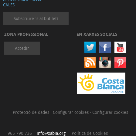
CALES
Subscriure´s al butlletí
ZONA PROFESSIONAL
EN XARXES SOCIALS
Accedir
Protecció de dades
·
Configurar cookies
·
Configurar cookies
965 790 736
info@xabia.org
Política de Cookies