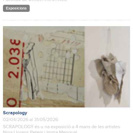
Exposicions
Scrapology
02/04/2026 al 31/05/2026
SCRAPOLOGY és u na exposició a 4 mans de les artistes
Nina Llorens Peters i Imma Mengual.