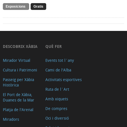
Exposicions
Gratis
DESCOBRIX XÀBIA
QUÈ FER
Mirador Virtual
Events tot l´any
Cultura i Patrimoni
Cami de l'Alba
Passeig per Xàbia
Activitats esportives
Històrica
Ruta de l´Art
El Port de Xàbia,
Amb xiquets
Duanes de la Mar
De compres
Platja de l'Arenal
Oci i diversió
Miradors