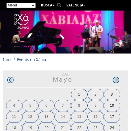
BUSCAR
VALENCIÀ
ESPAÑOL
ENGLISH
FRANÇAIS
DEUTSCH
РУССКИЙ
Inici
Events en Xàbia
2026
Mayo
1
2
3
4
5
6
7
8
9
10
11
12
13
14
15
16
17
18
19
20
21
22
23
24