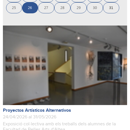
25
26
27
28
29
30
31
Proyectos Artísticos Alternativos
24/04/2026 al 31/05/2026
Exposició col·lectiva amb els treballs dels alumnes de la
Facultad de Belles Arts d'Altea.