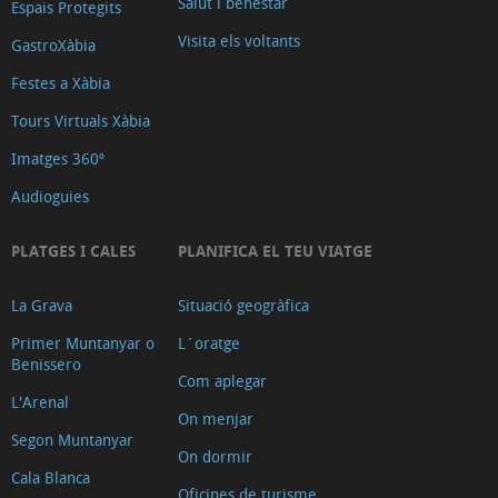
Salut i benestar
Espais Protegits
Visita els voltants
GastroXàbia
Festes a Xàbia
Tours Virtuals Xàbia
Imatges 360º
Audioguies
PLATGES I CALES
PLANIFICA EL TEU VIATGE
La Grava
Situació geogràfica
Primer Muntanyar o
L´oratge
Benissero
Com aplegar
L'Arenal
On menjar
Segon Muntanyar
On dormir
Cala Blanca
Oficines de turisme