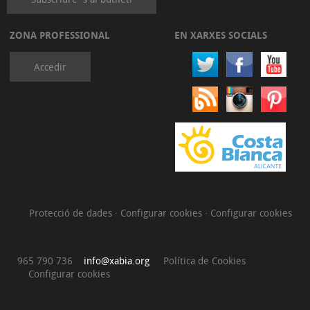
ZONA PROFESSIONAL
EN XARXES SOCIALS
Accedir
Protecció de dades
·
Configurar cookies
·
Configurar cookies
965 790 736
info@xabia.org
Política de Cookies
Configurar cookies