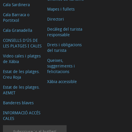
Cala Sardinera
Mapes i fullets
Cala Barraca o
Directori
Portitxol
Decàleg del turista
Cala Granadella
responsable
CONSELLS D'ÚS DE
Drets i obligacions
LES PLATGES I CALES
del turista
Video cales i platges
Queixes,
de Xàbia
suggeriments i
Estat de les platges.
felicitacions
Creu Roja
Xàbia accessible
Estat de les platges.
AEMET
Banderes blaves
INFORMACIÓ ACCÉS
CALES
Subscriure´s al butlletí