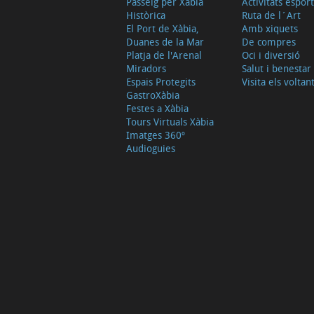
Passeig per Xàbia
Activitats espor
Històrica
Ruta de l´Art
El Port de Xàbia,
Amb xiquets
Duanes de la Mar
De compres
Platja de l'Arenal
Oci i diversió
Miradors
Salut i benestar
Espais Protegits
Visita els voltan
GastroXàbia
Festes a Xàbia
Tours Virtuals Xàbia
Imatges 360º
Audioguies