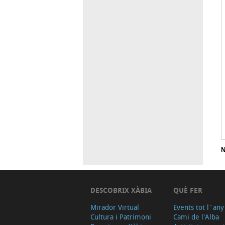
N
DESCOBRIX XÀBIA
QUÈ FER
Mirador Virtual
Events tot l´any
Cultura i Patrimoni
Cami de l'Alba