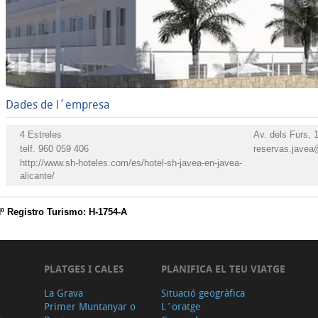
Dades de l´empresa
4 Estreles
Av. dels Furs, 
telf.
960 059 406
reservas.javea
http://www.sh-hoteles.com/es/hotel-sh-javea-en-javea-
alicante/
º Registro Turismo: H-1754-A
PLATGES I CALES
PLANIFICA EL TEU VIATGE
La Grava
Situació geogràfica
Primer Muntanyar o
L´oratge