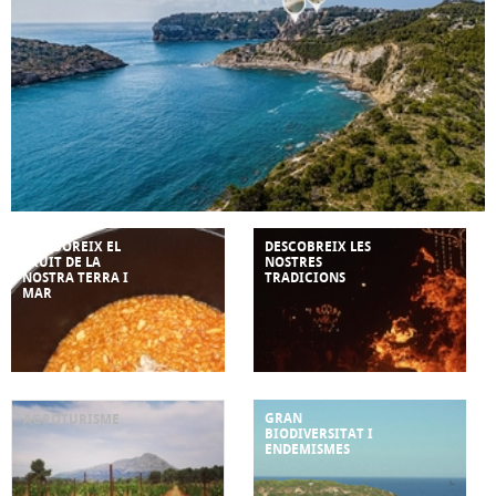
ASSABOREIX EL
DESCOBREIX LES
FRUIT DE LA
NOSTRES
NOSTRA TERRA I
TRADICIONS
MAR
GRAN
AGROTURISME
BIODIVERSITAT I
ENDEMISMES