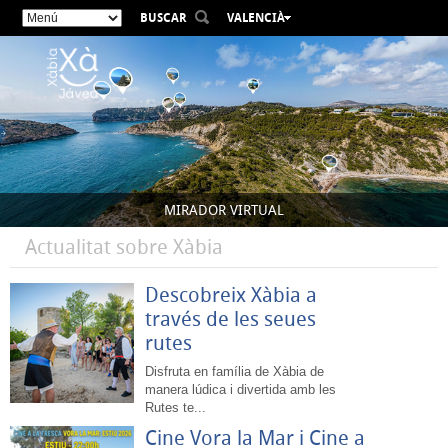
BUSCAR
VALENCIÀ
ESPAÑOL
ENGLISH
FRANÇAIS
DEUTSCH
РУССКИЙ
MIRADOR VIRTUAL
Actualitat sobre Xàbia
Descobreix Xàbia a
través de les seues
rutes
Disfruta en família de Xàbia de
manera lúdica i divertida amb les
Rutes te...
Cine Vora la Mar i Cine a