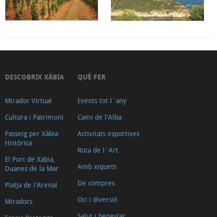
DESCOBRIX XÀBIA
QUÈ FER
Mirador Virtual
Events tot l´any
Cultura i Patrimoni
Cami de l'Alba
Passeig per Xàbia
Activitats esportives
Històrica
Ruta de l´Art
El Port de Xàbia,
Amb xiquets
Duanes de la Mar
De compres
Platja de l'Arenal
Oci i diversió
Miradors
Salut i benestar