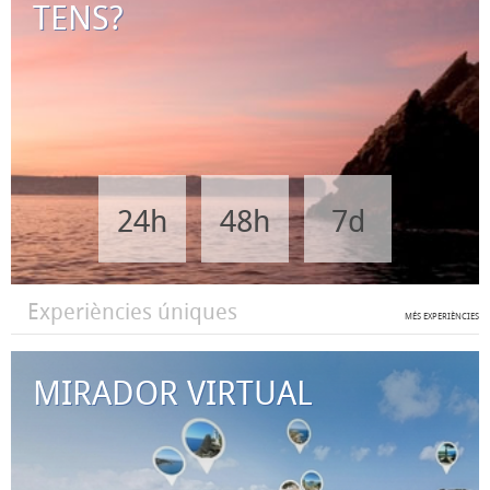
TENS?
24h
48h
7d
Experiències úniques
MÉS EXPERIÈNCIES
MIRADOR VIRTUAL