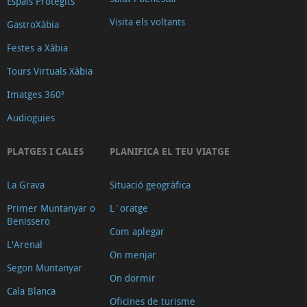
Espais Protegits
Visita els voltants
GastroXàbia
Festes a Xàbia
Tours Virtuals Xàbia
Imatges 360º
Audioguies
PLATGES I CALES
PLANIFICA EL TEU VIATGE
La Grava
Situació geogràfica
Primer Muntanyar o
L´oratge
Benissero
Com aplegar
L'Arenal
On menjar
Segon Muntanyar
On dormir
Cala Blanca
Oficines de turisme