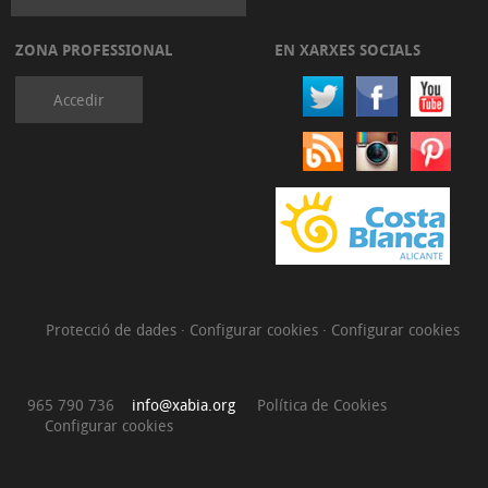
ZONA PROFESSIONAL
EN XARXES SOCIALS
Accedir
Protecció de dades
·
Configurar cookies
·
Configurar cookies
965 790 736
info@xabia.org
Política de Cookies
Configurar cookies