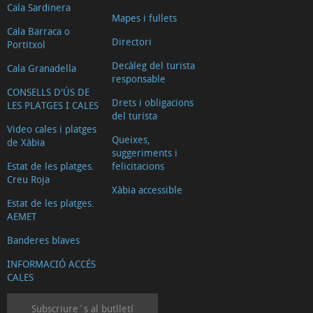
Cala Sardinera
Mapes i fullets
Cala Barraca o
Directori
Portitxol
Decàleg del turista
Cala Granadella
responsable
CONSELLS D'ÚS DE
Drets i obligacions
LES PLATGES I CALES
del turista
Video cales i platges
Queixes,
de Xàbia
suggeriments i
Estat de les platges.
felicitacions
Creu Roja
Xàbia accessible
Estat de les platges.
AEMET
Banderes blaves
INFORMACIÓ ACCÉS
CALES
Subscriure´s al butlletí