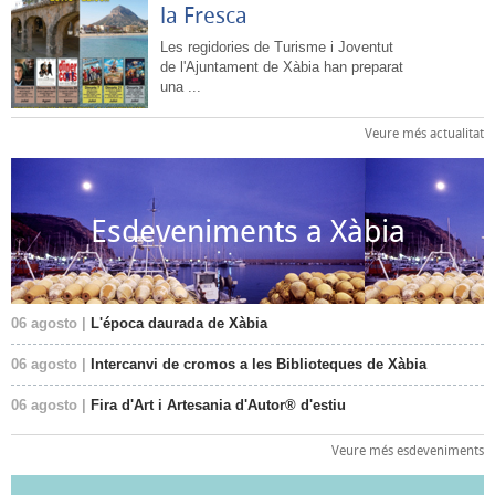
la Fresca
Les regidories de Turisme i Joventut
de l'Ajuntament de Xàbia han preparat
una ...
Veure més actualitat
Esdeveniments a Xàbia
06 agosto |
L'época daurada de Xàbia
06 agosto |
Intercanvi de cromos a les Biblioteques de Xàbia
06 agosto |
Fira d'Art i Artesania d'Autor® d'estiu
Veure més esdeveniments