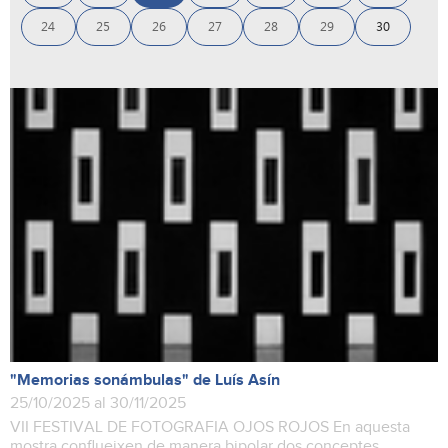
24
25
26
27
28
29
30
"Memorias sonámbulas" de Luís Asín
25/10/2025 al 30/11/2025
VII FESTIVAL DE FOTOGRAFIA OJOS ROJOS En aquesta
mostra conflueixen de manera bipolar dos conceptes