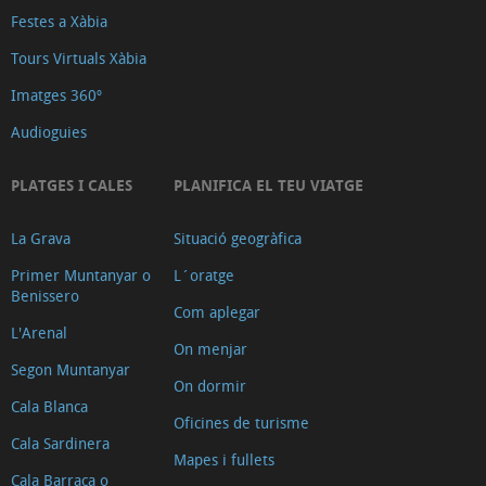
Festes a Xàbia
Tours Virtuals Xàbia
Imatges 360º
Audioguies
PLATGES I CALES
PLANIFICA EL TEU VIATGE
La Grava
Situació geogràfica
Primer Muntanyar o
L´oratge
Benissero
Com aplegar
L'Arenal
On menjar
Segon Muntanyar
On dormir
Cala Blanca
Oficines de turisme
Cala Sardinera
Mapes i fullets
Cala Barraca o