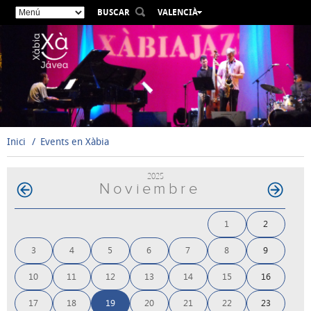
BUSCAR
VALENCIÀ
ESPAÑOL
ENGLISH
FRANÇAIS
DEUTSCH
РУССКИЙ
Inici
Events en Xàbia
2025
Noviembre
1
2
3
4
5
6
7
8
9
10
11
12
13
14
15
16
17
18
19
20
21
22
23