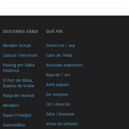
DESCOBRIX XÀBIA
QUÈ FER
Mirador Virtual
Events tot l´any
Cultura i Patrimoni
Cami de l'Alba
Passeig per Xàbia
Activitats esportives
Històrica
Ruta de l´Art
El Port de Xàbia,
Amb xiquets
Duanes de la Mar
De compres
Platja de l'Arenal
Oci i diversió
Miradors
Salut i benestar
Espais Protegits
Visita els voltants
GastroXàbia