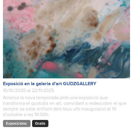
Exposició en la galeria d'art GUDZGALLERY
10/10/2025 al 22/11/2025
Arranca la nova temporada amb una exposició que
transforma el quotidià en art, convidant a redescobrir el que
sempre va estar enfront dels teus ulls.Inauguració el 10
d'octubre a les 19:00h.
Exposicions
Gratis