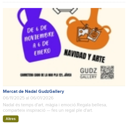
Mercat de Nadal GudzGallery
06/11/2025 al 06/01/2026
Nadal és temps d'art, màgia i emoció.Regala bellesa,
comparteix inspiració — fes un regal ple d'art.
Altres