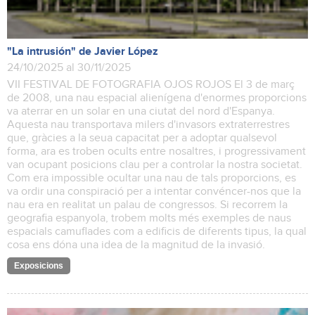
"La intrusión" de Javier López
24/10/2025 al 30/11/2025
VII FESTIVAL DE FOTOGRAFIA OJOS ROJOS El 3 de març
de 2008, una nau espacial alienígena d'enormes proporcions
va aterrar en un solar en una ciutat del nord d'Espanya.
Aquesta nau transportava milers d'invasors extraterrestres
que, gràcies a la seua capacitat per a adoptar qualsevol
forma, ara es troben ocults entre nosaltres, i progressivament
van ocupant posicions clau per a controlar la nostra societat.
Com era impossible ocultar una nau de tals proporcions, es
va ordir una conspiració per a intentar convéncer-nos que la
nau era en realitat un palau de congressos. Si recorrem la
geografia espanyola, trobem molts més exemples de naus
espacials camuflades com a edificis de diferents tipus, la qual
cosa ens dóna una idea de la magnitud de la invasió.
Exposicions