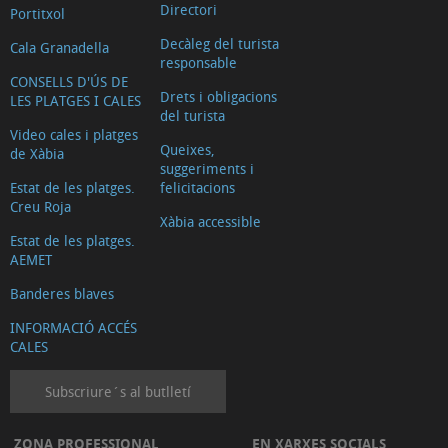
Directori
Portitxol
Decàleg del turista
Cala Granadella
responsable
CONSELLS D'ÚS DE
Drets i obligacions
LES PLATGES I CALES
del turista
Video cales i platges
Queixes,
de Xàbia
suggeriments i
Estat de les platges.
felicitacions
Creu Roja
Xàbia accessible
Estat de les platges.
AEMET
Banderes blaves
INFORMACIÓ ACCÉS
CALES
Subscriure´s al butlletí
ZONA PROFESSIONAL
EN XARXES SOCIALS