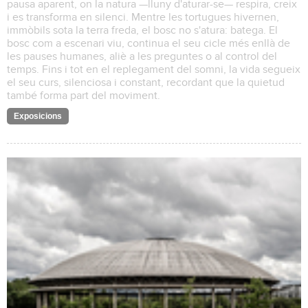
pausa aparent, on la natura —lluny d'aturar-se— respira, creix
i es transforma en silenci. Mentre les tortugues hivernen,
immòbils sota la terra freda, el bosc no s'atura: batega. El
bosc com a escenari viu, continua el seu cicle més enllà de
les pauses humanes, aliè a les preguntes o al control del
temps. Fins i tot en el replegament del somni, la vida segueix
el seu curs, silenciosa i constant, recordant que la quietud
també forma part del moviment.
Exposicions