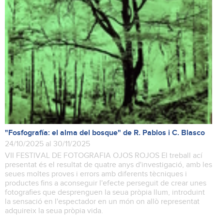
"Fosfografía: el alma del bosque" de R. Pablos i C. Blasco
24/10/2025 al 30/11/2025
VII FESTIVAL DE FOTOGRAFIA OJOS ROJOS El treball ací
presentat és el resultat de quatre anys d'investigació, amb les
seues moltes proves i errors amb diferents tècniques i
productes fins a aconseguir l'efecte perseguit de crear unes
fotografies que desprenguen la seua pròpia llum, introduint
la sensació en l'espectador en un món on allò representat
adquireix la seua pròpia vida.