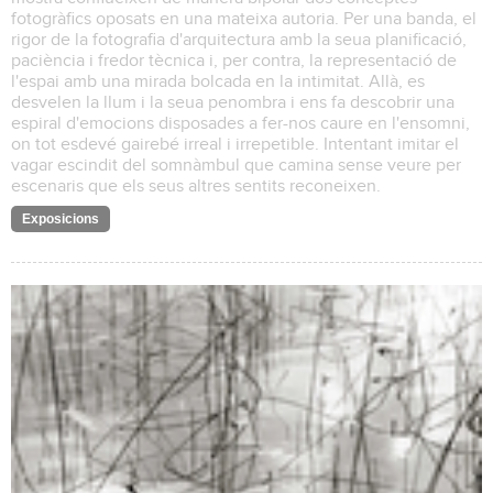
fotogràfics oposats en una mateixa autoria. Per una banda, el
rigor de la fotografia d'arquitectura amb la seua planificació,
paciència i fredor tècnica i, per contra, la representació de
l'espai amb una mirada bolcada en la intimitat. Allà, es
desvelen la llum i la seua penombra i ens fa descobrir una
espiral d'emocions disposades a fer-nos caure en l'ensomni,
on tot esdevé gairebé irreal i irrepetible. Intentant imitar el
vagar escindit del somnàmbul que camina sense veure per
escenaris que els seus altres sentits reconeixen.
Exposicions