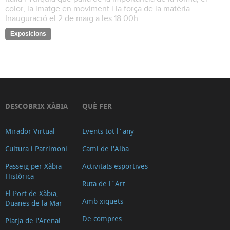
color, la imatge en moviment i la força de la matèria.
Inauguració el 2 de maig a les 18.00h.
Exposicions
DESCOBRIX XÀBIA
QUÈ FER
Mirador Virtual
Events tot l´any
Cultura i Patrimoni
Cami de l'Alba
Passeig per Xàbia
Activitats esportives
Històrica
Ruta de l´Art
El Port de Xàbia,
Amb xiquets
Duanes de la Mar
De compres
Platja de l'Arenal