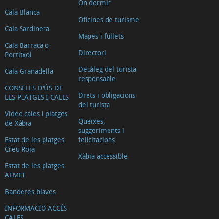
On dormir
Cala Blanca
Oficines de turisme
Cala Sardinera
Mapes i fullets
Cala Barraca o
Directori
Portitxol
Decàleg del turista
Cala Granadella
responsable
CONSELLS D'ÚS DE
Drets i obligacions
LES PLATGES I CALES
del turista
Video cales i platges
Queixes,
de Xàbia
suggeriments i
Estat de les platges.
felicitacions
Creu Roja
Xàbia accessible
Estat de les platges.
AEMET
Banderes blaves
INFORMACIÓ ACCÉS
CALES