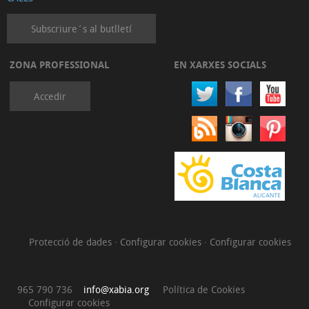
Subscriure´s al butlletí
ZONA PROFESSIONAL
EN XARXES SOCIALS
Accedir
Protecció de dades
·
Configurar cookies
·
Configurar cookies
965 790 736
info@xabia.org
Política de Cookies
Configurar cookies