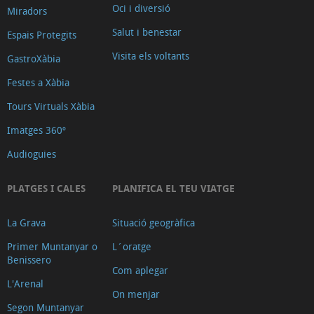
Oci i diversió
Miradors
Salut i benestar
Espais Protegits
Visita els voltants
GastroXàbia
Festes a Xàbia
Tours Virtuals Xàbia
Imatges 360º
Audioguies
PLATGES I CALES
PLANIFICA EL TEU VIATGE
La Grava
Situació geogràfica
Primer Muntanyar o
L´oratge
Benissero
Com aplegar
L'Arenal
On menjar
Segon Muntanyar