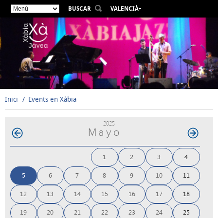
BUSCAR
VALENCIÀ
ESPAÑOL
ENGLISH
FRANÇAIS
DEUTSCH
РУССКИЙ
Inici
Events en Xàbia
2025
Mayo
1
2
3
4
5
6
7
8
9
10
11
12
13
14
15
16
17
18
19
20
21
22
23
24
25