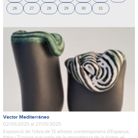
26
27
28
29
30
31
Vector Mediterráneo
02/05/2025 al 27/05/2025
Exposició de l'obra de 13 artistes contemporanis d'Espanya,
Itàlia i Turquia que parla de la importància de la forma, el