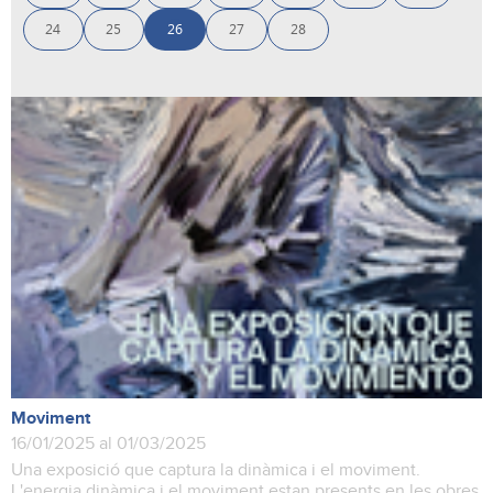
24
25
26
27
28
Moviment
16/01/2025 al 01/03/2025
Una exposició que captura la dinàmica i el moviment.
L'energia dinàmica i el moviment estan presents en les obres