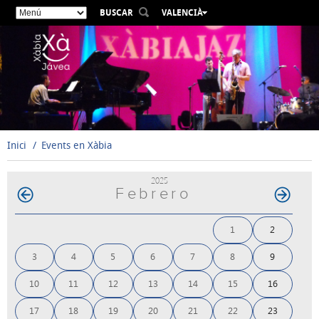
BUSCAR
VALENCIÀ
ESPAÑOL
ENGLISH
FRANÇAIS
DEUTSCH
РУССКИЙ
Inici
Events en Xàbia
2025
Febrero
1
2
3
4
5
6
7
8
9
10
11
12
13
14
15
16
17
18
19
20
21
22
23