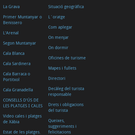
La Grava
Situació geogràfica
Primer Muntanyar o
L´oratge
Benissero
Com aplegar
L'Arenal
On menjar
Segon Muntanyar
On dormir
Cala Blanca
Oficines de turisme
Cala Sardinera
Mapes i fullets
Cala Barraca o
Directori
Portitxol
Decàleg del turista
Cala Granadella
responsable
CONSELLS D'ÚS DE
Drets i obligacions
LES PLATGES I CALES
del turista
Video cales i platges
Queixes,
de Xàbia
suggeriments i
Estat de les platges.
felicitacions