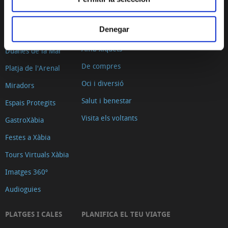
Passeig per Xàbia
Activitats esportives
Històrica
Denegar
Ruta de l´Art
El Port de Xàbia,
Amb xiquets
Duanes de la Mar
De compres
Platja de l'Arenal
Oci i diversió
Miradors
Salut i benestar
Espais Protegits
Visita els voltants
GastroXàbia
Festes a Xàbia
Tours Virtuals Xàbia
Imatges 360º
Audioguies
PLATGES I CALES
PLANIFICA EL TEU VIATGE