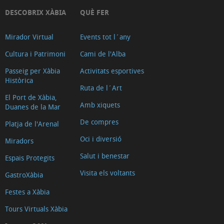
DESCOBRIX XÀBIA
QUÈ FER
Mirador Virtual
Events tot l´any
Cultura i Patrimoni
Cami de l'Alba
Passeig per Xàbia
Activitats esportives
Històrica
Ruta de l´Art
El Port de Xàbia,
Amb xiquets
Duanes de la Mar
De compres
Platja de l'Arenal
Oci i diversió
Miradors
Salut i benestar
Espais Protegits
Visita els voltants
GastroXàbia
Festes a Xàbia
Tours Virtuals Xàbia