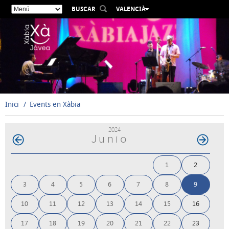
BUSCAR
VALENCIÀ
ESPAÑOL
ENGLISH
FRANÇAIS
DEUTSCH
РУССКИЙ
Inici
Events en Xàbia
2024
Junio
1
2
3
4
5
6
7
8
9
10
11
12
13
14
15
16
17
18
19
20
21
22
23