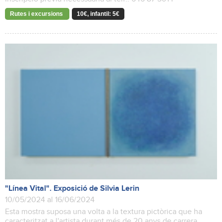
Rutes i excursions
10€, infantil: 5€
"Línea Vital". Exposició de Silvia Lerin
10/05/2024 al 16/06/2024
Esta mostra suposa una volta a la textura pictòrica que ha
caracteritzat a l'artista durant més de 20 anys de carrera