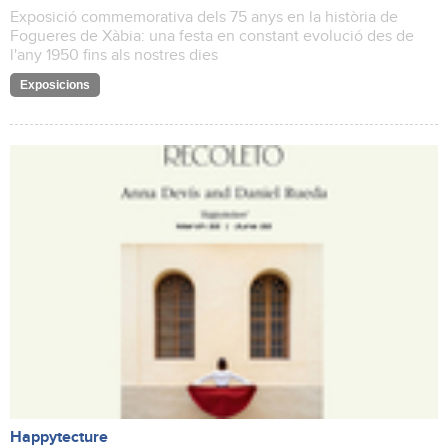
Exposició commemorativa dels 75 anys en la història de
Fogueres de Xàbia: una festa en constant evolució des de
l'any 1950 fins als nostres dies
Exposicions
Happytecture