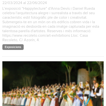
22/03/2024 al 22/06/2024
L'exposició "Happytecture" d'Anna Devís i Daniel Rueda
celebra l'arquitectura alegre i surrealista a través del seu
característic estil fotogràfic ple de color i creativitat.
Submergeix-te en un món on els edificis cobren vida i la
imaginació es desborda en cada imatge capturada per esta
talentosa parella d'artistes. Reserves i més informació:
https://www.recoleto.com/art-exhibitions Lloc: Casa
Recoleto, C/ Azorín, 4.
Exposicions