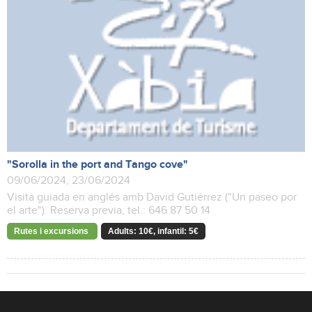
"Sorolla in the port and Tango cove"
09/06/2024, 23/06/2024
Visita guiada en anglés amb David Gutiérrez ("Un paseo por
el arte"). Reserva previa, tel.: 646 87 50 14
Rutes i excursions
Adults: 10€, infantil: 5€