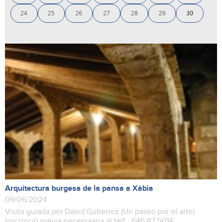
24
25
26
27
28
29
30
Arquitectura burgesa de la pansa a Xàbia
09/06/2024
Visita guiada per David Gutierrez (Un paseo por el arte).
Inscripció prèvia necessàaria al telf.: 646 87 5014