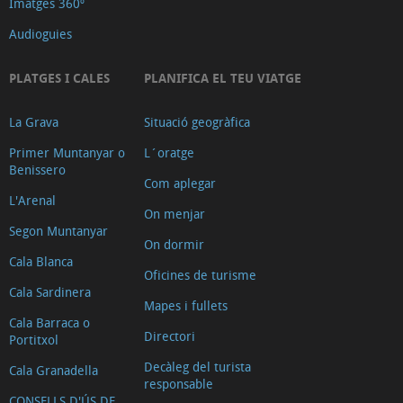
Imatges 360º
Audioguies
PLATGES I CALES
PLANIFICA EL TEU VIATGE
La Grava
Situació geogràfica
Primer Muntanyar o
L´oratge
Benissero
Com aplegar
L'Arenal
On menjar
Segon Muntanyar
On dormir
Cala Blanca
Oficines de turisme
Cala Sardinera
Mapes i fullets
Cala Barraca o
Directori
Portitxol
Decàleg del turista
Cala Granadella
responsable
CONSELLS D'ÚS DE