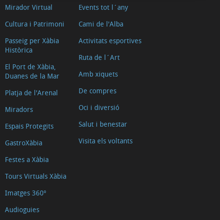
Mirador Virtual
Events tot l´any
Cultura i Patrimoni
Cami de l'Alba
Passeig per Xàbia
Activitats esportives
Històrica
Ruta de l´Art
El Port de Xàbia,
Amb xiquets
Duanes de la Mar
De compres
Platja de l'Arenal
Oci i diversió
Miradors
Salut i benestar
Espais Protegits
Visita els voltants
GastroXàbia
Festes a Xàbia
Tours Virtuals Xàbia
Imatges 360º
Audioguies