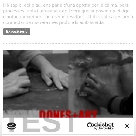
Ho sap el cel blau, ens parla d'una aposta per la calma, pels
processos lents i artesanals de l'obra que suposen un viatge
d'autoconeixement on es van revelant i alliberant capes per a
connectar de manera més profunda amb la vida.
Exposicions
TEST