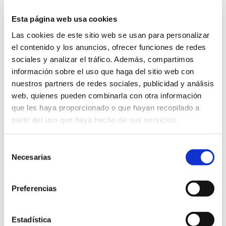
Núvol de cartró: Intervenció Plàstica del col·lectiu
DONES+ART
Esta página web usa cookies
14/03/2024 al 30/04/2024
Las cookies de este sitio web se usan para personalizar
Fina Gilabert, M. José Cholbi, Mariví Puigcerver, Mar Fornes,
Isabel De Piero, Blanca Hernando i Mari Marí exposen la
el contenido y los anuncios, ofrecer funciones de redes
seua instal.lació "Núvol de cartró" per conscienciar sobre els
sociales y analizar el tráfico. Además, compartimos
envasos sostenibles.
información sobre el uso que haga del sitio web con
Exposicions
nuestros partners de redes sociales, publicidad y análisis
web, quienes pueden combinarla con otra información
que les haya proporcionado o que hayan recopilado a
partir del uso que haya hecho de sus servicios.
Selección
Necesarias
de
consentimiento
Preferencias
Estadística