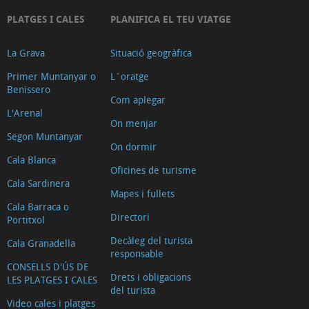
PLATGES I CALES
PLANIFICA EL TEU VIATGE
La Grava
Situació geogràfica
Primer Muntanyar o
L´oratge
Benissero
Com aplegar
L'Arenal
On menjar
Segon Muntanyar
On dormir
Cala Blanca
Oficines de turisme
Cala Sardinera
Mapes i fullets
Cala Barraca o
Directori
Portitxol
Decàleg del turista
Cala Granadella
responsable
CONSELLS D'ÚS DE
Drets i obligacions
LES PLATGES I CALES
del turista
Video cales i platges