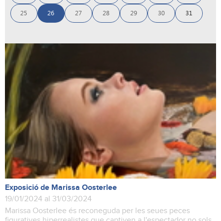
25
26
27
28
29
30
31
Exposició de Marissa Oosterlee
19/01/2024 al 31/03/2024
Marissa Oosterlee és reconeguda per les seues peces
figuratives hiperrealistes que captiven a l'espectador no sols