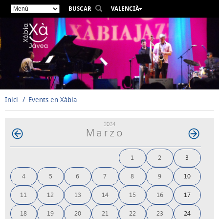
BUSCAR
VALENCIÀ
ESPAÑOL
ENGLISH
FRANÇAIS
DEUTSCH
РУССКИЙ
Inici
Events en Xàbia
2024
Marzo
1
2
3
4
5
6
7
8
9
10
11
12
13
14
15
16
17
18
19
20
21
22
23
24