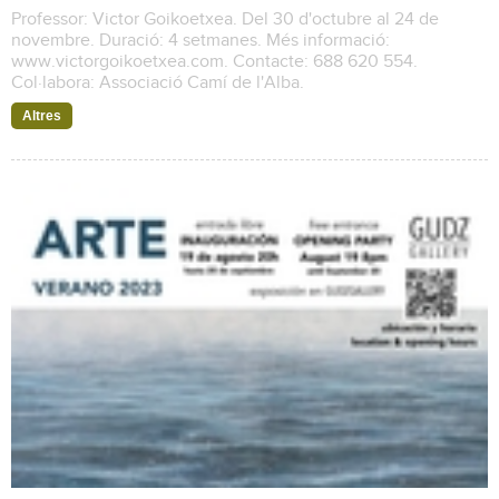
Professor: Victor Goikoetxea. Del 30 d'octubre al 24 de
novembre. Duració: 4 setmanes. Més informació:
www.victorgoikoetxea.com. Contacte: 688 620 554.
Col·labora: Associació Camí de l'Alba.
Altres