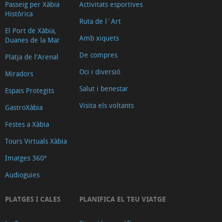
Passeig per Xàbia
Activitats esportives
Històrica
Ruta de l´Art
El Port de Xàbia,
Amb xiquets
Duanes de la Mar
De compres
Platja de l'Arenal
Oci i diversió
Miradors
Salut i benestar
Espais Protegits
Visita els voltants
GastroXàbia
Festes a Xàbia
Tours Virtuals Xàbia
Imatges 360º
Audioguies
PLATGES I CALES
PLANIFICA EL TEU VIATGE