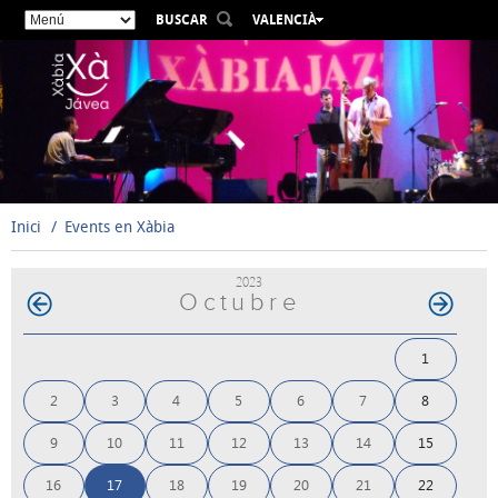
BUSCAR
VALENCIÀ
ESPAÑOL
ENGLISH
FRANÇAIS
DEUTSCH
РУССКИЙ
Inici
Events en Xàbia
2023
Octubre
1
2
3
4
5
6
7
8
9
10
11
12
13
14
15
16
17
18
19
20
21
22