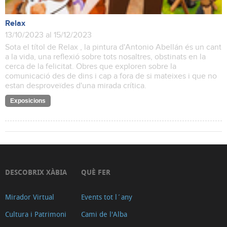
Relax
13/10/2023 al 15/12/2023
Sota el títol de Relax , la pintura d'Antonio Abellán és un cant
a la vida, una reflexió sobre tots nosaltres, obstinats en la
cerca de la felicitat. Obres que exploren sobre la
comunicació des de dins i cap a fora de si mateixes i que no
estan desproveïdes d'una mirada crítica.
Exposicions
DESCOBRIX XÀBIA
QUÈ FER
Mirador Virtual
Events tot l´any
Cultura i Patrimoni
Cami de l'Alba