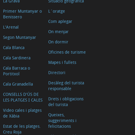
La Grava
Situació geogràfica
Primer Muntanyar o
L´oratge
Benissero
Com aplegar
L'Arenal
On menjar
Segon Muntanyar
On dormir
Cala Blanca
Oficines de turisme
Cala Sardinera
Mapes i fullets
Cala Barraca o
Directori
Portitxol
Decàleg del turista
Cala Granadella
responsable
CONSELLS D'ÚS DE
Drets i obligacions
LES PLATGES I CALES
del turista
Video cales i platges
Queixes,
de Xàbia
suggeriments i
Estat de les platges.
felicitacions
Creu Roja