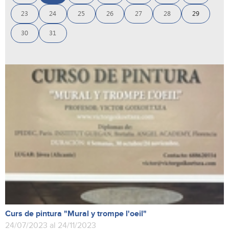
23
24
25
26
27
28
29
30
31
Curs de pintura "Mural y trompe l'oeil"
24/07/2023 al 24/11/2023