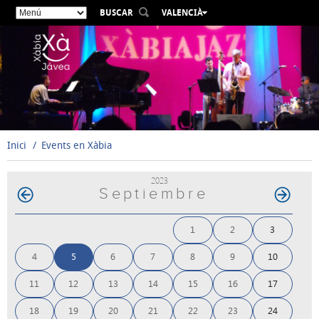
BUSCAR
VALENCIÀ
ESPAÑOL
ENGLISH
FRANÇAIS
DEUTSCH
РУССКИЙ
Inici
Events en Xàbia
2023
Septiembre
1
2
3
4
5
6
7
8
9
10
11
12
13
14
15
16
17
18
19
20
21
22
23
24