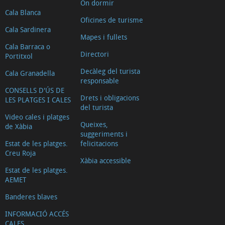
On dormir
Cala Blanca
Oficines de turisme
Cala Sardinera
Mapes i fullets
Cala Barraca o
Directori
Portitxol
Decàleg del turista
Cala Granadella
responsable
CONSELLS D'ÚS DE
Drets i obligacions
LES PLATGES I CALES
del turista
Video cales i platges
Queixes,
de Xàbia
suggeriments i
Estat de les platges.
felicitacions
Creu Roja
Xàbia accessible
Estat de les platges.
AEMET
Banderes blaves
INFORMACIÓ ACCÉS
CALES