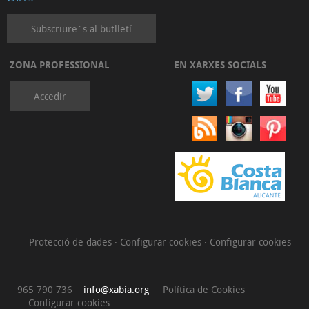
Subscriure´s al butlletí
ZONA PROFESSIONAL
EN XARXES SOCIALS
Accedir
Protecció de dades
·
Configurar cookies
·
Configurar cookies
965 790 736
info@xabia.org
Política de Cookies
Configurar cookies