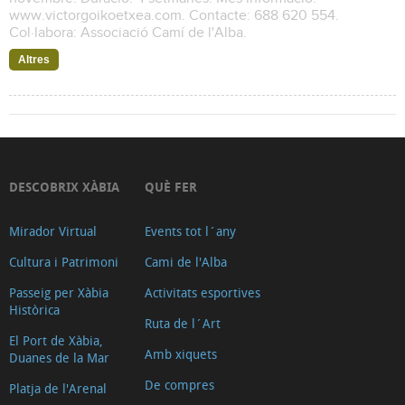
www.victorgoikoetxea.com. Contacte: 688 620 554.
Col·labora: Associació Camí de l'Alba.
Altres
DESCOBRIX XÀBIA
QUÈ FER
Mirador Virtual
Events tot l´any
Cultura i Patrimoni
Cami de l'Alba
Passeig per Xàbia
Activitats esportives
Històrica
Ruta de l´Art
El Port de Xàbia,
Amb xiquets
Duanes de la Mar
De compres
Platja de l'Arenal