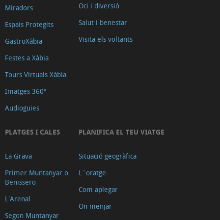
Oci i diversió
Miradors
Salut i benestar
Espais Protegits
Visita els voltants
GastroXàbia
Festes a Xàbia
Tours Virtuals Xàbia
Imatges 360º
Audioguies
PLATGES I CALES
PLANIFICA EL TEU VIATGE
La Grava
Situació geogràfica
Primer Muntanyar o
L´oratge
Benissero
Com aplegar
L'Arenal
On menjar
Segon Muntanyar