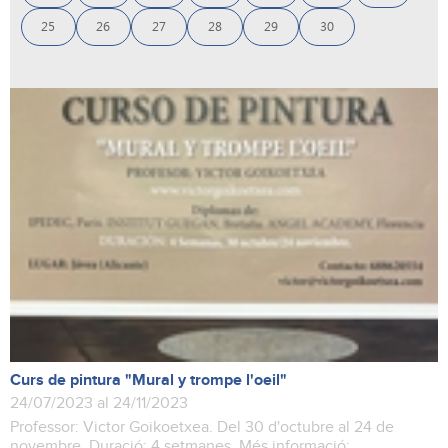
25
26
27
28
29
30
Curs de pintura "Mural y trompe l'oeil"
24/07/2023 al 24/11/2023
Professor: Victor Goikoetxea. Del 30 d'octubre al 24 de
novembre. Duració: 4 setmanes. Més informació: