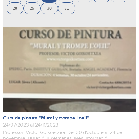
28
29
30
31
Curs de pintura "Mural y trompe l'oeil"
24/07/2023 al 24/11/2023
Professor: Victor Goikoetxea. Del 30 d'octubre al 24 de
novembre. Duració: 4 setmanes. Més informació: