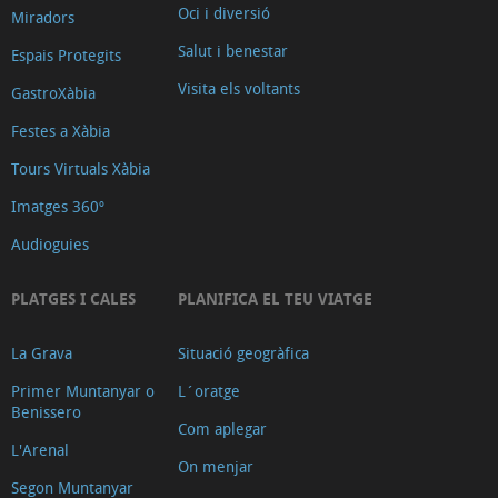
Oci i diversió
Miradors
Salut i benestar
Espais Protegits
Visita els voltants
GastroXàbia
Festes a Xàbia
Tours Virtuals Xàbia
Imatges 360º
Audioguies
PLATGES I CALES
PLANIFICA EL TEU VIATGE
La Grava
Situació geogràfica
Primer Muntanyar o
L´oratge
Benissero
Com aplegar
L'Arenal
On menjar
Segon Muntanyar