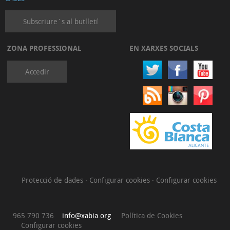
Subscriure´s al butlletí
ZONA PROFESSIONAL
EN XARXES SOCIALS
Accedir
Protecció de dades
·
Configurar cookies
·
Configurar cookies
965 790 736
info@xabia.org
Política de Cookies
Configurar cookies