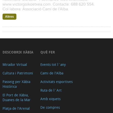
www.victorgoikoetxea.com. Contacte: 688 620 554.
Col·labora: Associació Camí de l'Alba.
Altres
DESCOBRIX XÀBIA
QUÈ FER
Mirador Virtual
Events tot l´any
Cultura i Patrimoni
Cami de l'Alba
Passeig per Xàbia
Activitats esportives
Històrica
Ruta de l´Art
El Port de Xàbia,
Amb xiquets
Duanes de la Mar
De compres
Platja de l'Arenal