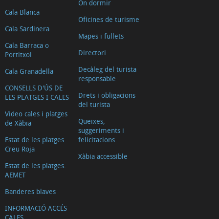
On dormir
Cala Blanca
Oficines de turisme
Cala Sardinera
Mapes i fullets
Cala Barraca o
Directori
Portitxol
Decàleg del turista
Cala Granadella
responsable
CONSELLS D'ÚS DE
Drets i obligacions
LES PLATGES I CALES
del turista
Video cales i platges
Queixes,
de Xàbia
suggeriments i
Estat de les platges.
felicitacions
Creu Roja
Xàbia accessible
Estat de les platges.
AEMET
Banderes blaves
INFORMACIÓ ACCÉS
CALES