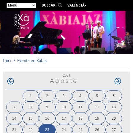
BUSCAR
VALENCIÀ
ESPAÑOL
ENGLISH
FRANÇAIS
DEUTSCH
РУССКИЙ
Inici
Events en Xàbia
2023
Agosto
1
2
3
4
5
6
7
8
9
10
11
12
13
14
15
16
17
18
19
20
21
22
23
24
25
26
27