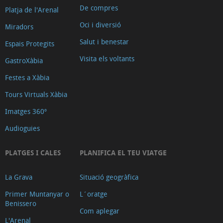
De compres
Platja de l'Arenal
Oci i diversió
Miradors
Salut i benestar
Espais Protegits
Visita els voltants
GastroXàbia
Festes a Xàbia
Tours Virtuals Xàbia
Imatges 360º
Audioguies
PLATGES I CALES
PLANIFICA EL TEU VIATGE
La Grava
Situació geogràfica
Primer Muntanyar o
L´oratge
Benissero
Com aplegar
L'Arenal