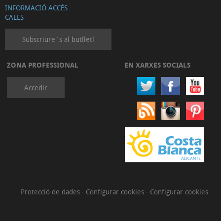
INFORMACIÓ ACCÉS
CALES
Subscriure´s al butlletí
ZONA PROFESSIONAL
EN XARXES SOCIALS
Accedir
Protecció de dades
·
Configurar cookies
·
Configurar cookies