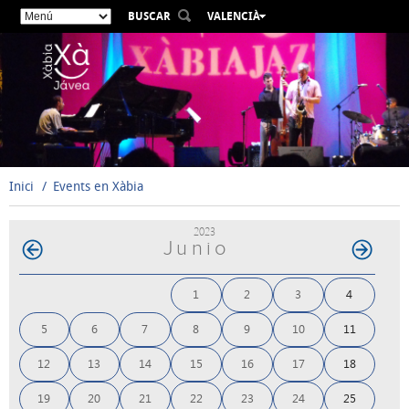
BUSCAR
VALENCIÀ
ESPAÑOL
ENGLISH
FRANÇAIS
DEUTSCH
РУССКИЙ
Inici
Events en Xàbia
2023
Junio
1
2
3
4
5
6
7
8
9
10
11
12
13
14
15
16
17
18
19
20
21
22
23
24
25