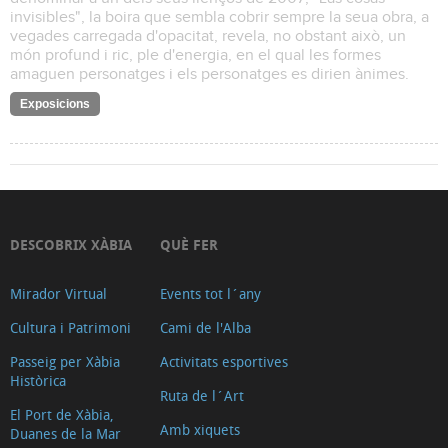
invisibles", la boira que sembla cobrir sempre la seua obra, a
vegades carregada d'opacitat, revela, no obstant això, un
món profund i ric, ple d'energia, en el qual les formes
amaguen personatges i els personatges es dirien ànimes.
Exposicions
DESCOBRIX XÀBIA
QUÈ FER
Mirador Virtual
Events tot l´any
Cultura i Patrimoni
Cami de l'Alba
Passeig per Xàbia
Activitats esportives
Històrica
Ruta de l´Art
El Port de Xàbia,
Amb xiquets
Duanes de la Mar