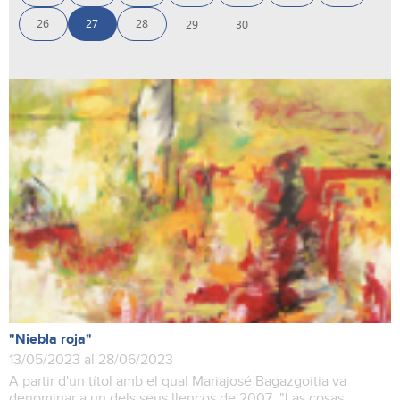
26
27
28
29
30
"Niebla roja"
13/05/2023 al 28/06/2023
A partir d'un títol amb el qual Mariajosé Bagazgoitia va
denominar a un dels seus llenços de 2007, "Las cosas